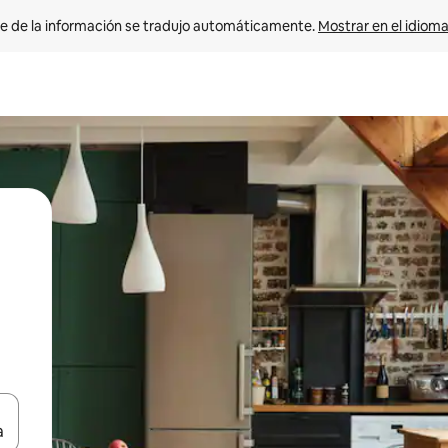
e de la información se tradujo automáticamente. 
Mostrar en el idioma
n las teclas de flecha hacia arriba y hacia abajo o explora con el tact