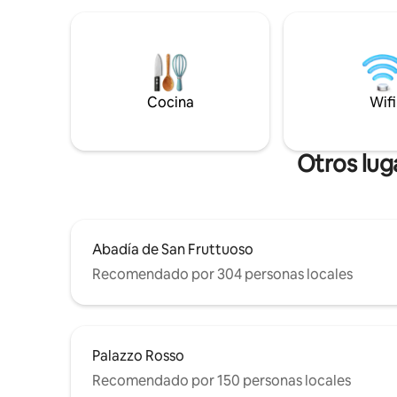
la luz del
tranquilidad. La luz natural, la brisa
ventanas c
marina y el sonido de las olas inundan
semana r
cada habitación privada, modernas y
chanclas. 
refrescantes, con un elegante baño en
cuidado al
suite. ¡Siempre me esfuerzo por que
electrodo
disfruten de sus vacaciones en Cinque
Cocina
Wifi
Terre como si fueran de la zona!
Otros lug
Abadía de San Fruttuoso
Recomendado por 304 personas locales
Palazzo Rosso
Recomendado por 150 personas locales