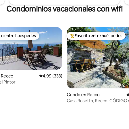
Condominios vacacionales con wifi
ito entre huéspedes
Favorito entre huéspedes
 entre huéspedes preferido
Favorito entre huéspedes prefe
 Recco
Calificación promedio: 4.99 de 5, 333 reseñas
4.99 (333)
l Pintor
Condo en Recco
C
Casa Rosetta, Recco. CÓDIGO 
010047-LT-0182
4.86 de 5, 365 reseñas