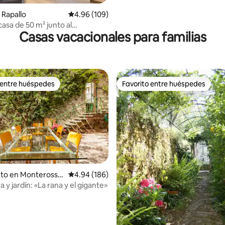
Rapallo
Calificación promedio: 4.96 de 5, 109 reseñas
4.96 (109)
casa de 50 m² junto al
Casas vacacionales para familias
 de Portofino
 entre huéspedes
Favorito entre huéspedes
 entre huéspedes
Favorito entre huéspedes
nto en Monterosso
Calificación promedio: 4.94 de 5, 186 reseñas
4.94 (186)
a y jardín: «La rana y el gigante»
4.93 de 5, 121 reseñas