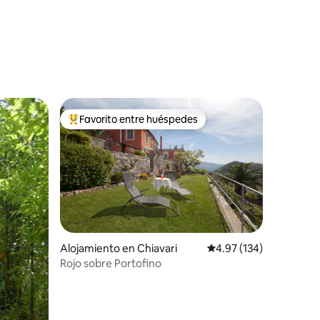
Favorito entre huéspedes
Favorito entre huéspedes preferido
Alojamiento en Chiavari
Calificación promedio: 
4.97 (134)
Rojo sobre Portofino