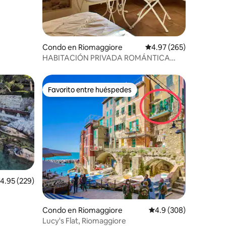
Condo en Riomaggiore
Calificación promedio: 
4.97 (265)
HABITACIÓN PRIVADA ROMÁNTICA
CERRADA AL MAR
Favorito entre huéspedes
Favorito entre huéspedes
alificación promedio: 4.95 de 5, 229 reseñas
4.95 (229)
Condo en Riomaggiore
Calificación promedio:
4.9 (308)
Lucy's Flat, Riomaggiore