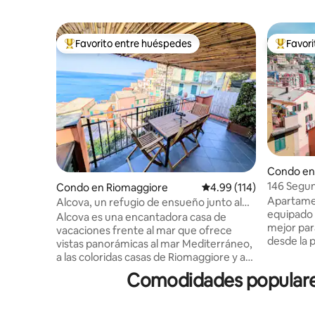
Favorito entre huéspedes
Favor
Favorito entre huéspedes preferido
Favorito
Condo en 
146 Segun
Condo en Riomaggiore
Calificación promedio: 
4.99 (114)
Apartamen
Alcova, un refugio de ensueño junto al
equipado 
mar
Alcova es una encantadora casa de
mejor para
vacaciones frente al mar que ofrece
desde la p
vistas panorámicas al mar Mediterráneo,
del mar s
a las coloridas casas de Riomaggiore y a
pie. Tamb
los viñedos en terrazas desde la terraza
Comodidades populares 
estableci
privada de este departamento tipo
supermerc
penthouse. Cerca de todo, pero en un
Disfruta d
lugar apartado donde disfrutará de paz y