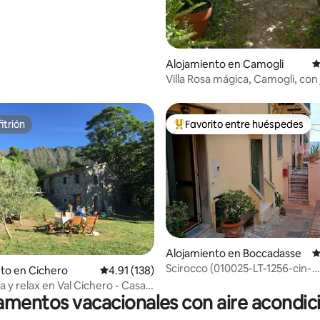
Alojamiento en Camogli
C
Villa Rosa mágica, Camogli, con 
aparcamiento
itrión
Favorito entre huéspedes
itrión
Favorito entre huéspedes prefe
Alojamiento en Boccadasse
C
4.79 de 5, 205 reseñas
Scirocco (010025-LT-1256-cin-
to en Cichero
Calificación promedio: 4.91 de 5, 138 reseñas
4.91 (138)
it010025C2AY7B3LNW)
 y relax en Val Cichero - Casa
mentos vacacionales con aire acondi
iente