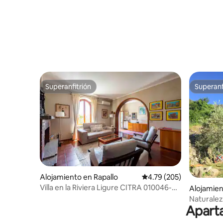
Superanfitrión
Superanf
Superanfitrión
Superanf
Alojamiento en Rapallo
Calificación promedio: 
4.79 (205)
Villa en la Riviera Ligure CITRA 010046-
Alojamien
LT-0534
Naturaleza
Aparta
independ