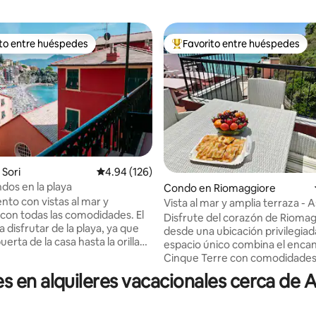
ito entre huéspedes
Favorito entre huéspedes
 entre huéspedes preferido
Favorito entre huéspedes prefe
Sori
Calificación promedio: 4.94 de 5, 126 reseñas
4.94 (126)
dos en la playa
4.99 de 5, 114 reseñas
Condo en Riomaggiore
to con vistas al mar y
Vista al mar y amplia terraza - 
con todas las comodidades. El
1,5 baños
Disfrute del corazón de Rioma
 disfrutar de la playa, ya que
desde una ubicación privilegiad
uerta de la casa hasta la orilla
espacio único combina el enca
olo se tardan 146 segundos a
Cinque Terre con comodidade
ién hay restaurantes,
comunes en la zona: - Terraza
en alquileres vacacionales cerca de 
mientos de baño, tiendas y un
panorámica grande y equipada 
ado a entre 2 y 5 minutos.
Ascensor cómodo: una verdade
e las impresionantes vistas y de
en Riomaggiore - Ubicación est