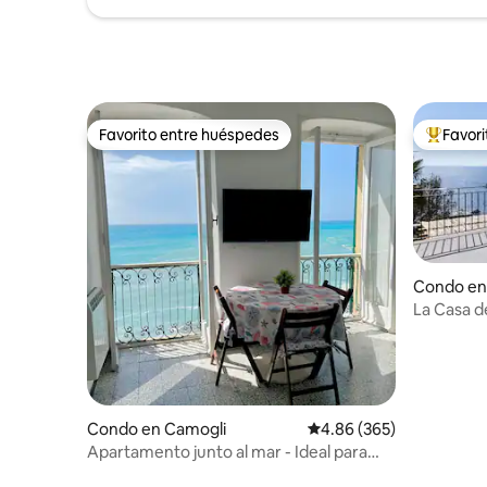
Favorito entre huéspedes
Favor
Favorito entre huéspedes
Favorito
Condo en
La Casa de
Condo en Camogli
Calificación promedio: 
4.86 (365)
Apartamento junto al mar - Ideal para
adultos