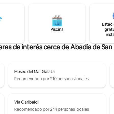
 sol gracias a las numerosas
a solo 1 minuto a pie de la estac
on vistas al mar y vive tu fin de
tren, en una zona tranquila per
omántico en bañador y
todo. - Comodidades modernas:
El mobiliario es nuevo y está
acondicionado en todas las hab
 detalle, al igual que los
Wi-Fi de alta velocidad, lavador
Estac
mésticos.
lavavajillas. Región de Liguria Código
Piscina
gratu
CITRA: 011024-LT-0187
inst
ares de interés cerca de Abadía de San
Museo del Mar Galata
Recomendado por 210 personas locales
Via Garibaldi
Recomendado por 244 personas locales