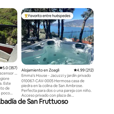
Condo e
Favorito entre huéspedes
Favor
rido
Favorito entre huéspedes preferido
Favorit
Deliciosa
impresio
La Casa d
con sus i
Paradiso 
Se encuen
Camogli y
Génova so
estacion
facilita 
gran terr
Calificación promedio: 5.0 de 5, 357 reseñas
5.0 (357)
panorámi
Alojamiento en Zoagli
Calificación promedio: 
4.99 (212)
inolvidab
Ascensor -
Emma's House - Jacuzzi y jardín privado
aproxima
ggiore
010067-CAV-0005 Hermosa casa de
Código de
a. Este
piedra en la colina de San Ambrose.
IT0100
nto de
Perfecta para dos o una pareja con niño.
s poco
Acceso privado con plaza de
Abadía de San Fruttuoso
aparcamiento. Magnífica arboleda
-
privada con bañera de hidromasaje de 4
ra rareza
plazas con vistas a Portofino. (JACUZZI
ratégica: