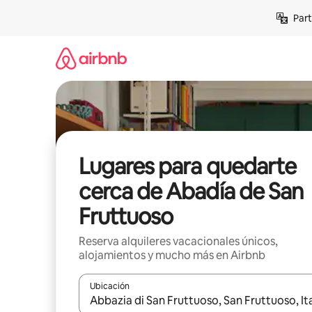
Omite
Part
el
contenido
Lugares para quedarte
cerca de Abadía de San
Fruttuoso
Reserva alquileres vacacionales únicos,
alojamientos y mucho más en Airbnb
Ubicación
Cuando los resultados estén disponibles, navega co