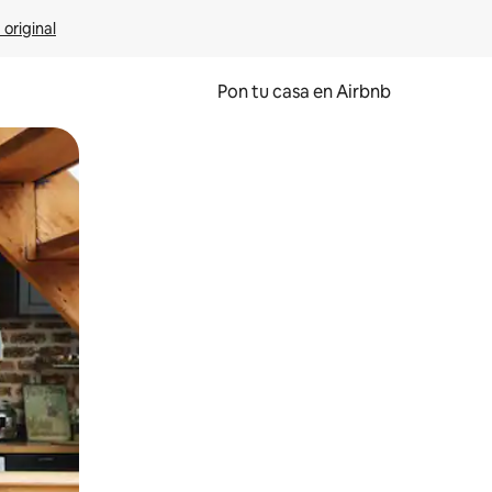
 original
Pon tu casa en Airbnb
o o desliza el dedo.