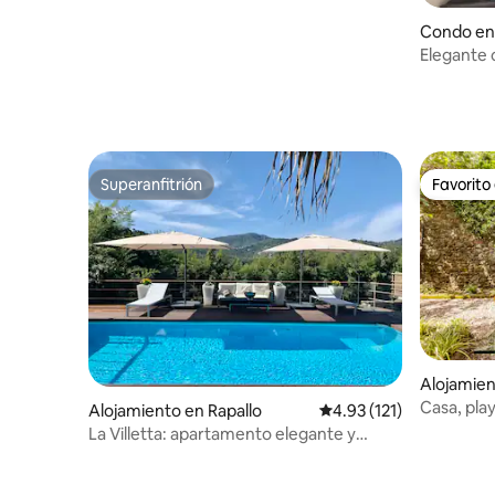
Condo en 
Elegante 
mar/cerca
Superanfitrión
Favorito
Superanfitrión
Favorito
Alojamie
al Mare
Casa, play
Alojamiento en Rapallo
Calificación promedio: 
4.93 (121)
La Villetta: apartamento elegante y
acogedor