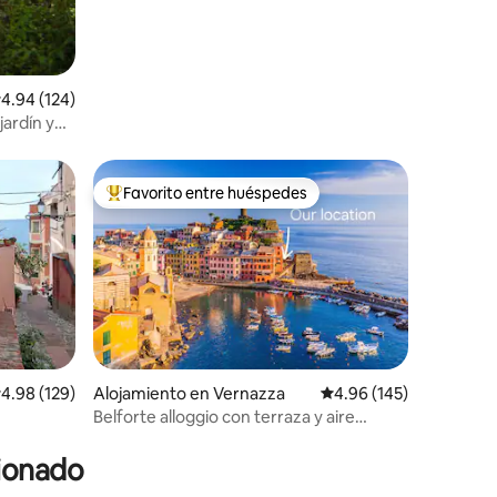
alificación promedio: 4.94 de 5, 124 reseñas
4.94 (124)
jardín y
Favorito entre huéspedes
rido
Favorito entre huéspedes preferido
alificación promedio: 4.98 de 5, 129 reseñas
4.98 (129)
Alojamiento en Vernazza
Calificación promedio: 
4.96 (145)
Belforte alloggio con terraza y aire
acondicionado
cionado