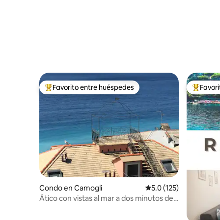
Favorito entre huéspedes
Favor
Favorito entre huéspedes preferido
Favorito
Condo en Camogli
Calificación promedio:
5.0 (125)
Ático con vistas al mar a dos minutos de
la playa y con aparcamiento