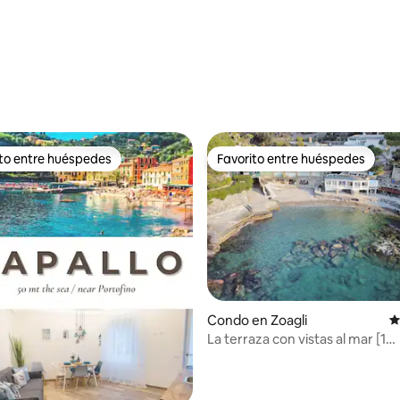
ito entre huéspedes
Favorito entre huéspedes
 entre huéspedes preferido
Favorito entre huéspedes
Condo en Zoagli
C
La terraza con vistas al mar [1
 5.0 de 5, 125 reseñas
aparcamiento privado]