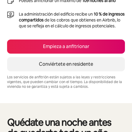
Puedes anfitrionar un máximo de
109 noches al año
La administración del edificio recibe un
10 % de ingresos
compartidos
de los cobros que obtienes en Airbnb, lo
que se refleja en el cálculo de ingresos potenciales.
Empieza a anfitrionar
Conviértete en residente
Los servicios de anfitrión están sujetos a las leyes y restricciones
vigentes, que pueden cambiar con el tiempo. La disponibilidad de la
vivienda no se garantiza y está sujeta a cambios.
Podrías ganar S/.3768 al mes
Quédate una noche antes
Se muestran0 de 0 elementos