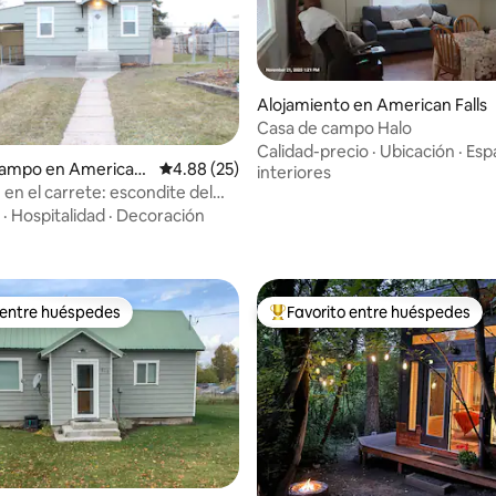
Alojamiento en American Falls
Casa de campo Halo
Calidad-precio
·
Ubicación
·
Esp
campo en American
Calificación promedio: 4.88 de 5, 25 reseñas
4.88 (25)
interiores
 en el carrete: escondite del
4.96 de 5, 520 reseñas
n la orilla
·
Hospitalidad
·
Decoración
 entre huéspedes
Favorito entre huéspedes
 entre huéspedes
Favorito entre huéspedes prefe