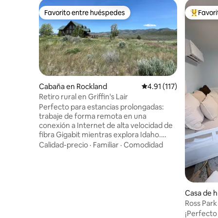
Favorito entre huéspedes
Favor
Favorito entre huéspedes
Favorito
Cabaña en Rockland
Calificación promedio: 
4.91 (117)
Retiro rural en Griffin's Lair
Perfecto para estancias prolongadas:
trabaje de forma remota en una
conexión a Internet de alta velocidad de
fibra Gigabit mientras explora Idaho.
Disfrute de una relajante escapada de fin
Calidad-precio
·
Familiar
·
Comodidad
de semana en familia o de una reunión
familiar. La escapada más serena de su
vida en un paraíso aislado de la montaña
de Idaho. Cabaña de madera de 4000
pies cuadrados ubicada en 12.5 acres en
Casa de 
la naturaleza de Idaho. Impresionantes
tello
Ross Par
vistas sin obstáculos de 360 grados de las
¡Perfecto 
montañas de Idaho en los 4 lados.