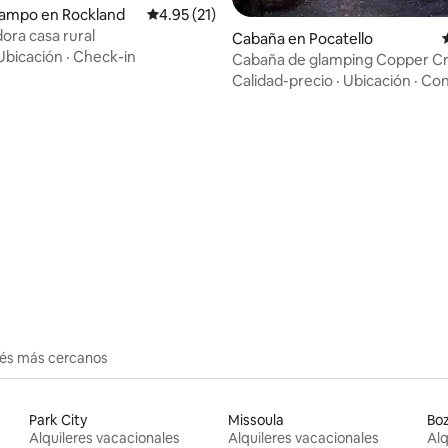
campo en Rockland
Calificación promedio: 4.95 de 5, 21 reseñas
4.95 (21)
ora casa rural
Cabaña en Pocatello
Ubicación
·
Check-in
Cabaña de glamping Copper C
Addilee Springs
Calidad-precio
·
Ubicación
·
Con
 4.91 de 5, 43 reseñas
erés más cercanos
Park City
Missoula
Bo
Alquileres vacacionales
Alquileres vacacionales
Alq