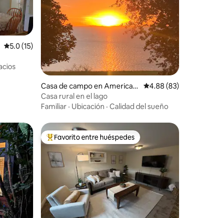
Calificación promedio: 5.0 de 5, 15 reseñas
5.0 (15)
acios
Casa de campo en American
Calificación promedio:
4.88 (83)
Falls
Casa rural en el lago
Familiar
·
Ubicación
·
Calidad del sueño
Favorito entre huéspedes
rido
Favorito entre huéspedes preferido