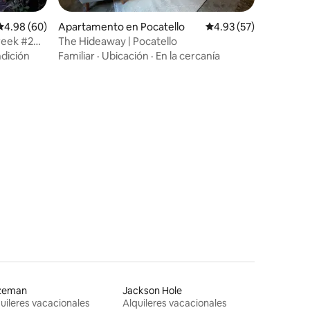
Calificación promedio: 4.98 de 5, 60 reseñas
4.98 (60)
Apartamento en Pocatello
Calificación promedio:
4.93 (57)
reek #2
The Hideaway | Pocatello
dición
Familiar
·
Ubicación
·
En la cercanía
zeman
Jackson Hole
uileres vacacionales
Alquileres vacacionales