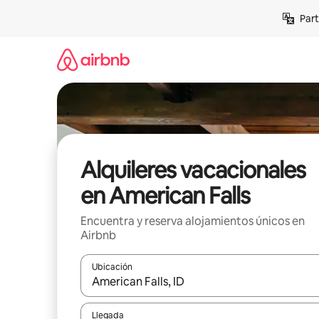
Omite
Part
el
contenido
Alquileres vacacionales
en American Falls
Encuentra y reserva alojamientos únicos en
Airbnb
Ubicación
Cuando los resultados estén disponibles, navega co
Llegada