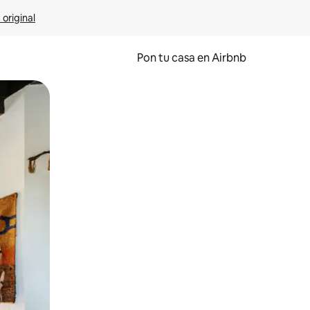
 original
Pon tu casa en Airbnb
o o desliza el dedo.