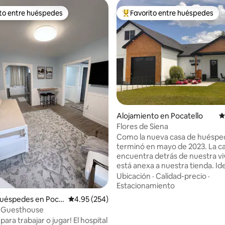
ito entre huéspedes
Favorito entre huéspedes
 entre huéspedes preferido
Favorito entre huéspedes prefe
4.91 de 5, 117 reseñas
Alojamiento en Pocatello
C
Flores de Siena
Como la nueva casa de huéspe
terminó en mayo de 2023. La ca
encuentra detrás de nuestra vi
está anexa a nuestra tienda. Ide
3 adultos o para una familia pe
Ubicación
·
Calidad-precio
·
habitación BD tiene una cama ki
Estacionamiento
tiene un futón de tamaño comp
huéspedes en Poca
Calificación promedio: 4.95 de 5, 254 reseñas
4.95 (254)
un adulto o dos niños pequeño
k Guesthouse
hacer uso del bonito jardín, del
para trabajar o jugar! El hospital
juegos y del patio delantero. Ba