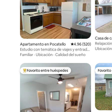
Casa de 
Falls
Relajación
Apartamento en Pocatello
Calificación promedio: 
4.96 (520)
pescador e
Ubicación
Estudio con temática de viajes y entrada
privada
Familiar
·
Ubicación
·
Calidad del sueño
Favorito entre huéspedes
Favorito
Favorito entre huéspedes preferido
Favorito