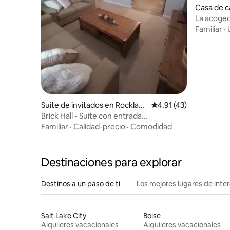
Casa de 
La acoged
Familiar
·
Suite de invitados en Rocklan
Calificación promedio:
4.91 (43)
d
Brick Hall - Suite con entrada
independiente 2
Familiar
·
Calidad-precio
·
Comodidad
Destinaciones para explorar
Destinos a un paso de ti
Los mejores lugares de int
Salt Lake City
Boise
Alquileres vacacionales
Alquileres vacacionales