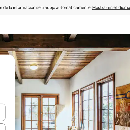
e de la información se tradujo automáticamente. 
Mostrar en el idioma
n las teclas de flecha hacia arriba y hacia abajo o explora con el tact