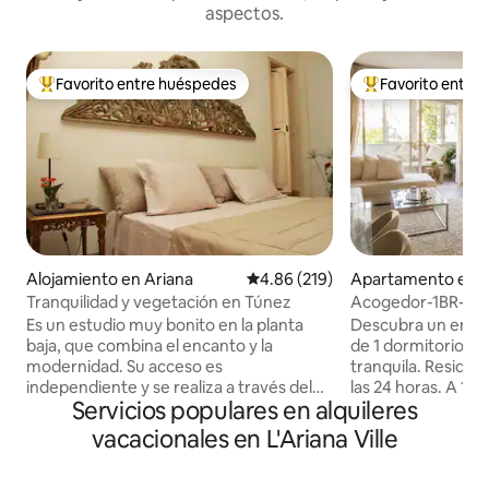
aspectos.
Favorito entre huéspedes
Favorito entre
Favorito entre huéspedes preferido
Favorito entre hu
Alojamiento en Ariana
Calificación promedio: 4.86 de 5
4.86 (219)
Apartamento en A
Tranquilidad y vegetación en Túnez
Acogedor-1BR-Men
24/7 - Estacionami
Es un estudio muy bonito en la planta
Descubra un enca
baja, que combina el encanto y la
de 1 dormitorio e
modernidad. Su acceso es
tranquila. Residen
independiente y se realiza a través del
las 24 horas. A 1 
Servicios populares en alquileres
jardín: un remanso de tranquilidad y
lavandería, cafeter
vegetación ... A pocos metros de las
comestibles. A 3 
vacacionales en L'Ariana Ville
tiendas y restaurantes, en la zona
supermercado, hot
residencial de El Menzah. Todo tipo de
Ennasr, a 15 minut