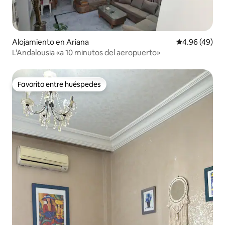
Alojamiento en Ariana
Calificación p
4.96 (49)
L'Andalousia «a 10 minutos del aeropuerto»
Favorito entre huéspedes
Favorito entre huéspedes