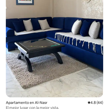
Apartamento en Al-Nasr
Calificación
4.8 (44)
El mejor lugar con la mejor vista.