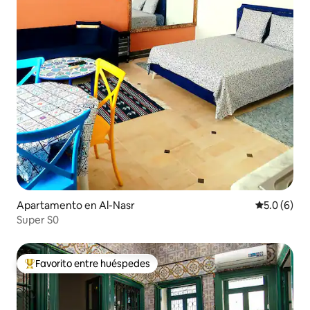
Apartamento en Al-Nasr
Calificació
5.0 (6)
Super S0
Favorito entre huéspedes
Favorito entre huéspedes preferido