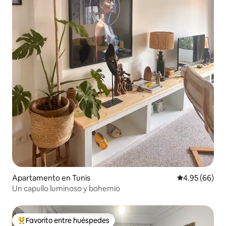
Apartamento en Tunis
Calificación p
4.95 (66)
Un capullo luminoso y bohemio
Favorito entre huéspedes
Favorito entre huéspedes preferido