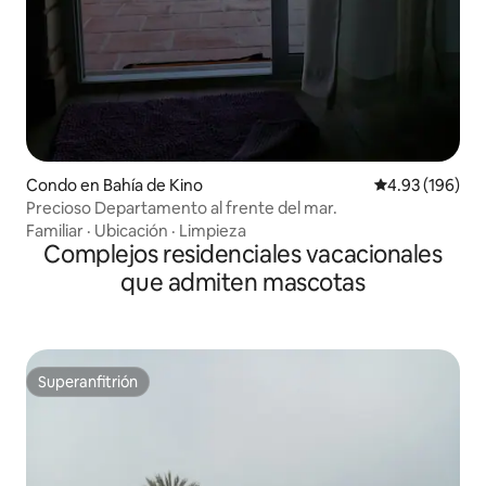
Condo en Bahía de Kino
Calificación pr
4.93 (196)
Precioso Departamento al frente del mar.
Familiar
·
Ubicación
·
Limpieza
Complejos residenciales vacacionales
que admiten mascotas
Superanfitrión
Superanfitrión