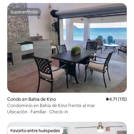
Superanfitrión
Superanfitrión
Condo en Bahía de Kino
Calificación p
4.71 (115)
Condominio en Bahia de Kino frente al mar
Ubicación
·
Familiar
·
Check-in
Favorito entre huéspedes
Favorito entre huéspedes