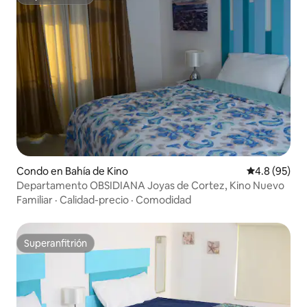
Superanfitrión
Condo en Bahía de Kino
Calificación
4.8 (95)
Departamento OBSIDIANA Joyas de Cortez, Kino Nuevo
Familiar
·
Calidad-precio
·
Comodidad
Superanfitrión
Superanfitrión