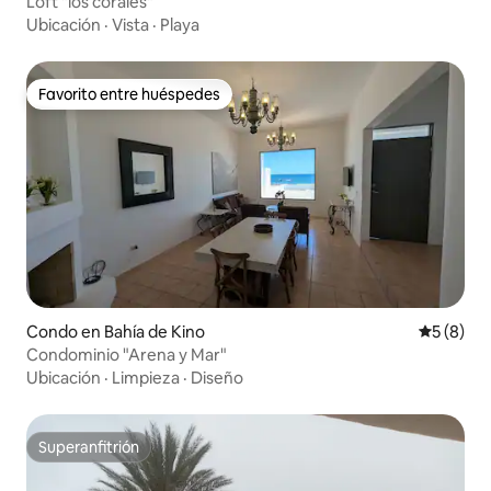
Loft "los corales"
Ubicación
·
Vista
·
Playa
Favorito entre huéspedes
Favorito entre huéspedes
Condo en Bahía de Kino
Calificac
5 (8)
Condominio "Arena y Mar"
Ubicación
·
Limpieza
·
Diseño
Superanfitrión
Superanfitrión