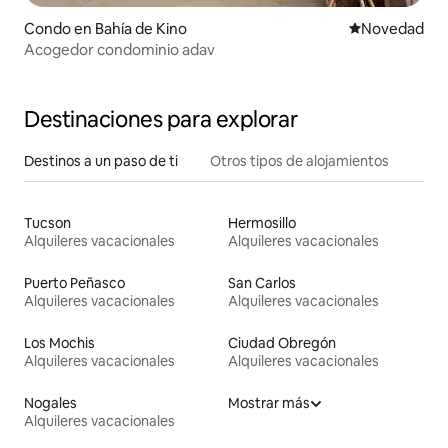
Condo en Bahía de Kino
Lugar para ho
Novedad
Acogedor condominio adav
Destinaciones para explorar
Destinos a un paso de ti
Otros tipos de alojamientos
Tucson
Hermosillo
Alquileres vacacionales
Alquileres vacacionales
Puerto Peñasco
San Carlos
Alquileres vacacionales
Alquileres vacacionales
Los Mochis
Ciudad Obregón
Alquileres vacacionales
Alquileres vacacionales
Nogales
Mostrar más
Alquileres vacacionales