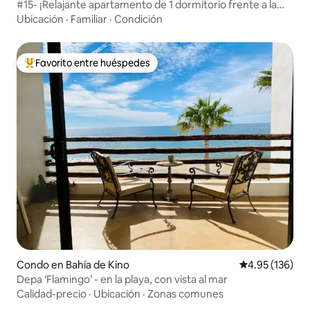
#15- ¡Relajante apartamento de 1 dormitorio frente a la
playa!
Ubicación
·
Familiar
·
Condición
Favorito entre huéspedes
Favorito entre huéspedes preferido
Condo en Bahía de Kino
Calificación p
4.95 (136)
Depa ‘Flamingo’ - en la playa, con vista al mar
Calidad-precio
·
Ubicación
·
Zonas comunes