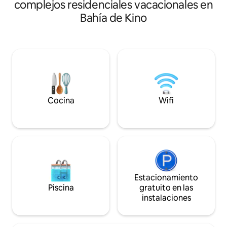
complejos residenciales vacacionales en
de ropa - Internet -Terraza con asador -
Kino Bay sunset fr
Bahía de Kino
Estacionamiento
never want to lea
Cocina
Wifi
Estacionamiento
Piscina
gratuito en las
instalaciones