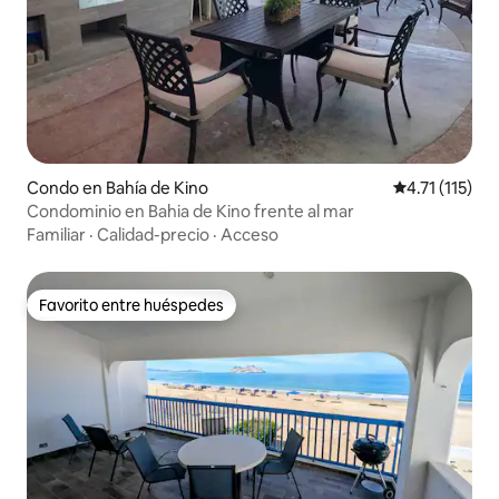
Condo en Bahía de Kino
Calificación p
4.71 (115)
Condominio en Bahia de Kino frente al mar
Familiar
·
Calidad-precio
·
Acceso
Favorito entre huéspedes
Favorito entre huéspedes