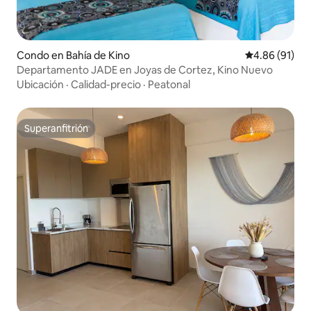
Condo en Bahía de Kino
Calificación 
4.86 (91)
Departamento JADE en Joyas de Cortez, Kino Nuevo
Ubicación
·
Calidad-precio
·
Peatonal
Superanfitrión
Superanfitrión