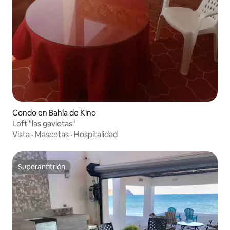
Condo en Bahía de Kino
Loft "las gaviotas"
Vista
·
Mascotas
·
Hospitalidad
Superanfitrión
Superanfitrión