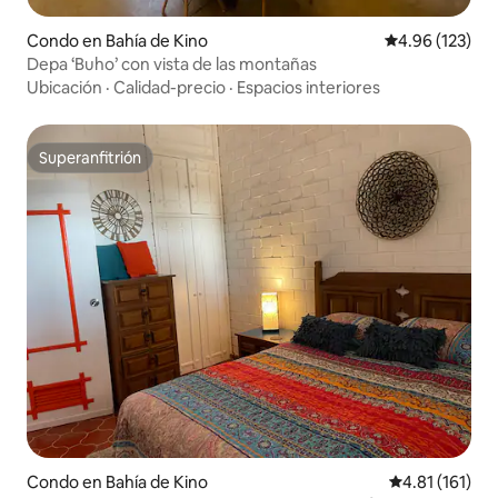
Condo en Bahía de Kino
Calificación p
4.96 (123)
Depa ‘Buho’ con vista de las montañas
Ubicación
·
Calidad-precio
·
Espacios interiores
Superanfitrión
Superanfitrión
Condo en Bahía de Kino
Calificación p
4.81 (161)