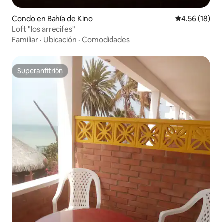
Condo en Bahía de Kino
Calificación 
4.56 (18)
Loft "los arrecifes"
Familiar
·
Ubicación
·
Comodidades
Superanfitrión
Superanfitrión