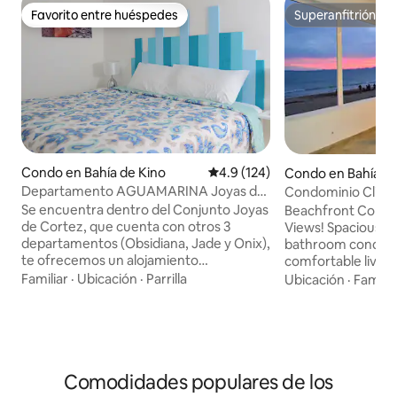
Favorito entre huéspedes
Superanfitrión
Favorito entre huéspedes
Superanfitrión
Condo en Bahía de Kino
Calificación promedio: 4.9 de 5
4.9 (124)
Condo en Bahía de
Departamento AGUAMARINA Joyas de
Condominio Clinto
Cortez Kino Nuevo
Se encuentra dentro del Conjunto Joyas
Beachfront Condo
de Cortez, que cuenta con otros 3
Views! Spacious 3-bedroom, 2.5-
departamentos (Obsidiana, Jade y Onix),
bathroom condo f
te ofrecemos un alojamiento
comfortable living
totalmente equipado para que disfrutes
kitchen, and a bea
Familiar
·
Ubicación
·
Parrilla
Ubicación
·
Familia
unas increíbles vacaciones. NO
Accommodates up 
MASCOTAS. Cuenta con amplio espacio
two condos conne
y agradable decoración: -2 recamaras,
terrace, making t
principal cama king size y segunda 2
groups. Includes A
camas matrimoniales -2 baños -Sala con
WiFi. A convenience/beer store is right
Comodidades populares de los
2 sofácama, comedor y cocina equipada
across the street 
-2 SmartTV Netflix -Lavadora y secadora
Once you experien