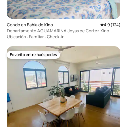
Condo en Bahía de Kino
Calificación 
4.9 (124)
Departamento AGUAMARINA Joyas de Cortez Kino
Nuevo
Ubicación
·
Familiar
·
Check-in
Favorito entre huéspedes
Favorito entre huéspedes