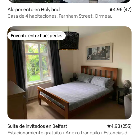
Alojamiento en Holyland
Calificación 
4.96 (47)
Casa de 4 habitaciones, Farnham Street, Ormeau
Favorito entre huéspedes
Favorito entre huéspedes
Suite de invitados en Belfast
Calificación pr
4.93 (255)
Estacionamiento gratuito • Anexo tranquilo • Estancias de
trabajo o vacaciones