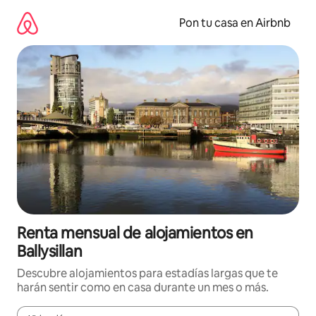
Omite
el
Pon tu casa en Airbnb
contenido
Renta mensual de alojamientos en
Ballysillan
Descubre alojamientos para estadías largas que te
harán sentir como en casa durante un mes o más.