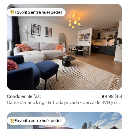
Favorito entre huéspedes
Favorito entre huéspedes preferido
Condo en Belfast
Calificación 
4.98 (45)
Cama tamaño king • Entrada privada • Cerca de RVH y del
centro de la ciudad
Favorito entre huéspedes
Favorito entre huéspedes preferido