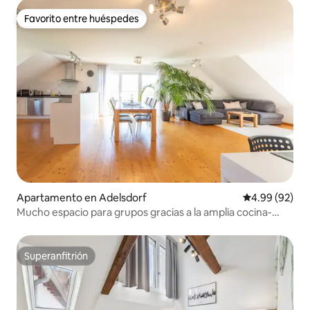
Favorito entre huéspedes
Favorito entre huéspedes
Apartamento en Adelsdorf
Calificación p
4.99 (92)
Mucho espacio para grupos gracias a la amplia cocina-
comedor-sala de estar
Superanfitrión
Superanfitrión