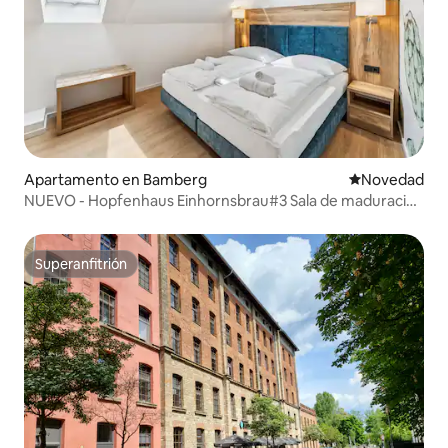
Apartamento en Bamberg
Lugar para ho
Novedad
NUEVO - Hopfenhaus Einhornsbrau#3 Sala de maduración
6 personas, b
Superanfitrión
Superanfitrión