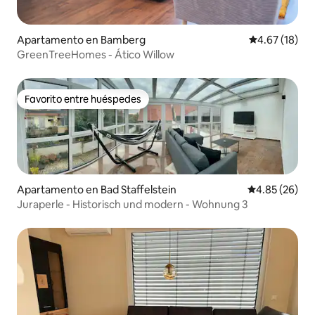
Apartamento en Bamberg
Calificación 
4.67 (18)
GreenTreeHomes - Ático Willow
Favorito entre huéspedes
Favorito entre huéspedes
Apartamento en Bad Staffelstein
Calificación p
4.85 (26)
Juraperle - Historisch und modern - Wohnung 3