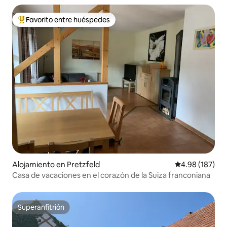
Favorito entre huéspedes
Favorito entre huéspedes preferido
Alojamiento en Pretzfeld
Calificación pr
4.98 (187)
Casa de vacaciones en el corazón de la Suiza franconiana
Superanfitrión
Superanfitrión