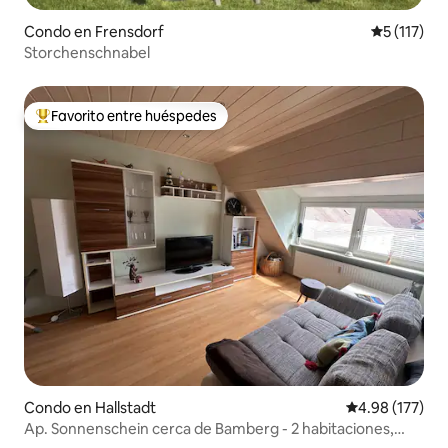
Condo en Frensdorf
Calificació
5 (117)
Storchenschnabel
Favorito entre huéspedes
Favorito entre huéspedes preferido
Condo en Hallstadt
Calificación p
4.98 (177)
Ap. Sonnenschein cerca de Bamberg - 2 habitaciones,
cocina, baño