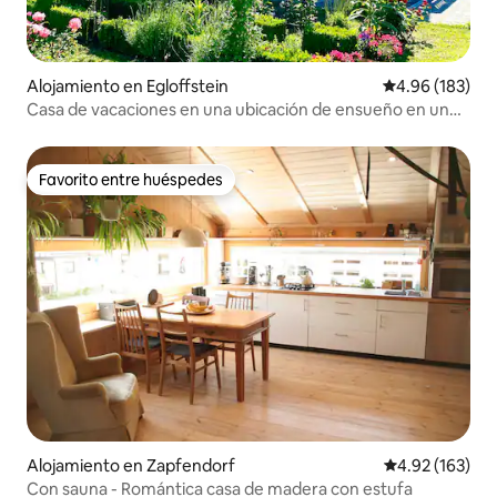
Alojamiento en Egloffstein
Calificación pr
4.96 (183)
Casa de vacaciones en una ubicación de ensueño en un
paraíso para los excursionistas
Favorito entre huéspedes
Favorito entre huéspedes
Alojamiento en Zapfendorf
Calificación p
4.92 (163)
Con sauna - Romántica casa de madera con estufa