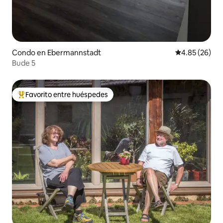
Condo en Ebermannstadt
Calificación p
4.85 (26)
Bude 5
Favorito entre huéspedes
Favorito entre huéspedes preferido