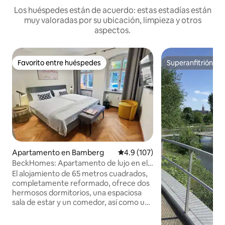
Los huéspedes están de acuerdo: estas estadías están
muy valoradas por su ubicación, limpieza y otros
aspectos.
Favorito entre huéspedes
Superanfitrión
Favorito entre huéspedes
Superanfitrión
Apartamento en Bamberg
Calificación promedio: 4.9 de 5
4.9 (107)
BeckHomes: Apartamento de lujo en el
casco antiguo.
El alojamiento de 65 metros cuadrados,
completamente reformado, ofrece dos
hermosos dormitorios, una espaciosa
sala de estar y un comedor, así como una
cocina totalmente equipada. El baño de
luz natural tiene una ducha a ras de