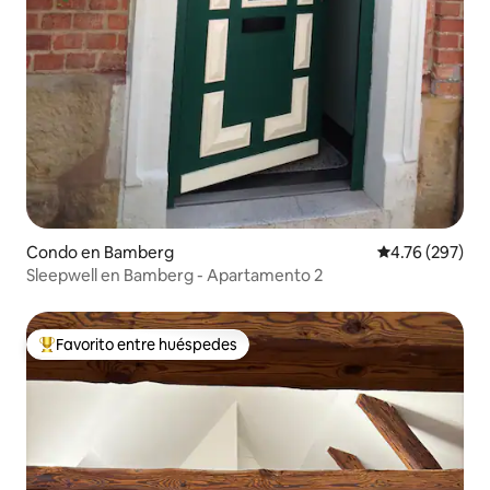
Condo en Bamberg
Calificación pr
4.76 (297)
Sleepwell en Bamberg - Apartamento 2
Favorito entre huéspedes
Favorito entre huéspedes preferido