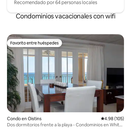
Recomendado por 64 personas locales
Condominios vacacionales con wifi
Favorito entre huéspedes
Favorito entre huéspedes
Condo en Oistins
Calificación pr
4.98 (105)
Dos dormitorios frente a la playa - Condominios en White
Sands Beach