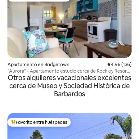
Apartamento en Bridgetown
Calificación pr
4.96 (136)
"Aurora" - Apartamento estudio cerca de Rockley Resort
Otros alquileres vacacionales excelentes
& Beach
cerca de Museo y Sociedad Histórica de
Barbardos
Favorito entre huéspedes
Favorito entre huéspedes preferido