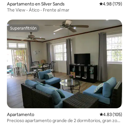
Apartamento en Silver Sands
Calificación pr
4.98 (179)
The View - Ático - Frente al mar
Superanfitrión
Superanfitrión
Apartamento
Calificación p
4.83 (105)
Precioso apartamento grande de 2 dormitorios, gran zona
junto a las playas.