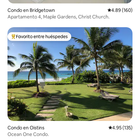
Condo en Bridgetown
Calificación pr
4.89 (160)
Apartamento 4, Maple Gardens, Christ Church.
Favorito entre huéspedes
Favorito entre huéspedes preferido
Condo en Oistins
Calificación p
4.95 (135)
Ocean One Condo.