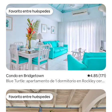
Favorito entre huéspedes
Favorito entre huéspedes
Condo en Bridgetown
Calificación p
4.85 (171)
Blue Turtle: apartamento de 1 dormitorio en Rockley cerca
de la playa con piscina
Favorito entre huéspedes
Favorito entre huéspedes