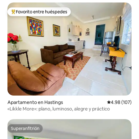
Favorito entre huéspedes
Favorito entre huéspedes preferido
Apartamento en Hastings
Calificación pr
4.98 (107)
«Likkle More»: plano, luminoso, alegre y práctico
Superanfitrión
Superanfitrión