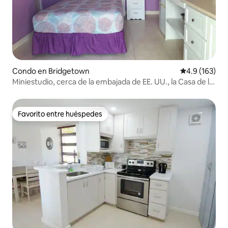
Condo en Bridgetown
Calificación 
4.9 (163)
Miniestudio, cerca de la embajada de EE. UU., la Casa de la
ONU, centros comerciales y la playa
Favorito entre huéspedes
Favorito entre huéspedes