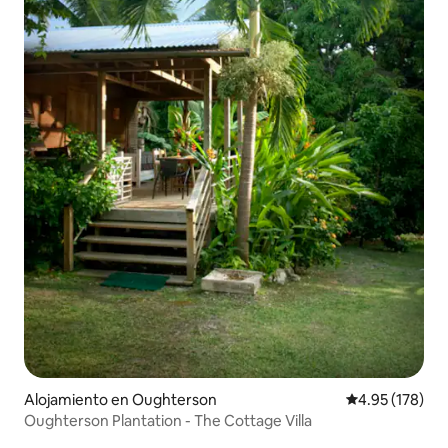
Alojamiento en Oughterson
Calificación p
4.95 (178)
Oughterson Plantation - The Cottage Villa