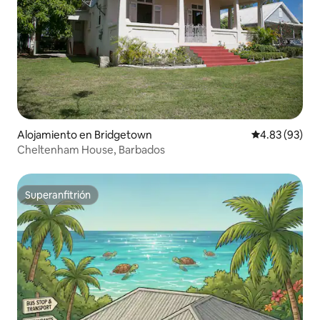
Alojamiento en Bridgetown
Calificación p
4.83 (93)
Cheltenham House, Barbados
Superanfitrión
Superanfitrión