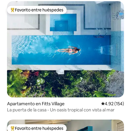
Favorito entre huéspedes
Favorito entre huéspedes preferido
Apartamento en Fitts Village
Calificación p
4.92 (154)
La puerta de la casa - Un oasis tropical con vista al mar
Favorito entre huéspedes
Favorito entre huéspedes preferido