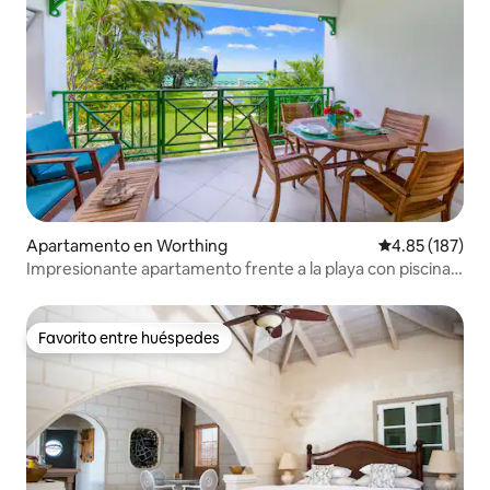
Apartamento en Worthing
Calificación p
4.85 (187)
Impresionante apartamento frente a la playa con piscina y
césped para tomar el sol
Favorito entre huéspedes
Favorito entre huéspedes