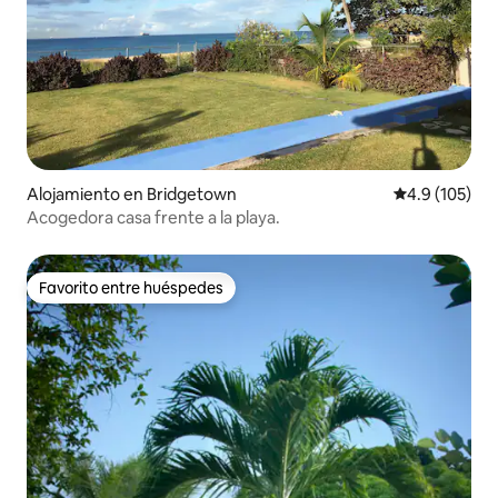
Alojamiento en Bridgetown
Calificación 
4.9 (105)
Acogedora casa frente a la playa.
Favorito entre huéspedes
Favorito entre huéspedes