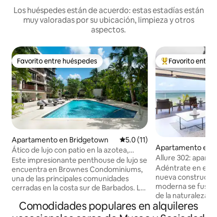
Los huéspedes están de acuerdo: estas estadías están
muy valoradas por su ubicación, limpieza y otros
aspectos.
Favorito entre huéspedes
Favorito entre
Favorito entre huéspedes
Favorito entre hu
Apartamento en Bridgetown
Calificación promedio: 5.0 de 
5.0 (11)
Apartamento en 
Ático de lujo con patio en la azotea,
Allure 302: apart
piscina comunitaria y gimnasio
Este impresionante penthouse de lujo se
dormitorios frente 
Adéntrate en este
encuentra en Brownes Condominiums,
nueva construcció
una de las principales comunidades
moderna se fusiona
cerradas en la costa sur de Barbados. La
de la naturaleza. E
unidad 4A es una moderna de 3 camas, 3
Comodidades populares en alquileres
apartamento de 2 
baños con sala de medios/espacio de
baños frente a la 
trabajo adicional y patio privado en la