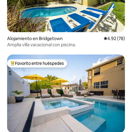
Alojamiento en Bridgetown
Calificación p
4.92 (78)
Amplia villa vacacional con piscina.
Favorito entre huéspedes
Favorito entre huéspedes preferido