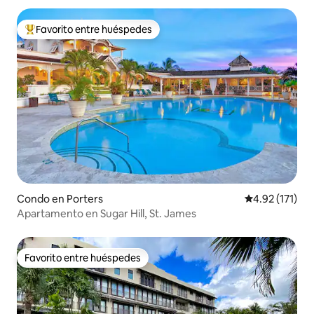
Favorito entre huéspedes
Favorito entre huéspedes preferido
Condo en Porters
Calificación p
4.92 (171)
Apartamento en Sugar Hill, St. James
Favorito entre huéspedes
Favorito entre huéspedes