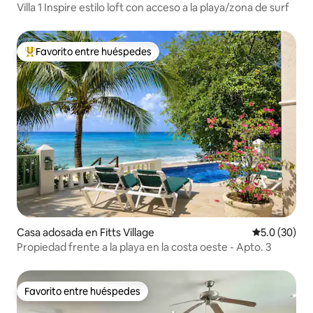
Villa 1 Inspire estilo loft con acceso a la playa/zona de surf
Favorito entre huéspedes
Favorito entre huéspedes preferido
Casa adosada en Fitts Village
Calificación
5.0 (30)
Propiedad frente a la playa en la costa oeste - Apto. 3
Favorito entre huéspedes
Favorito entre huéspedes