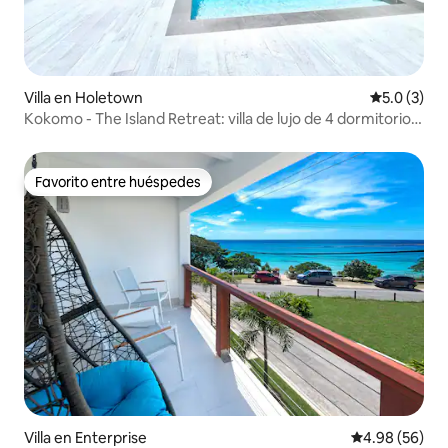
Villa en Holetown
Calificació
5.0 (3)
Kokomo - The Island Retreat: villa de lujo de 4 dormitorios
con piscina
Favorito entre huéspedes
Favorito entre huéspedes
Villa en Enterprise
Calificación p
4.98 (56)