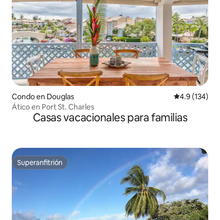
Condo en Douglas
Calificación 
4.9 (134)
Ático en Port St. Charles
Casas vacacionales para familias
Superanfitrión
Superanfitrión