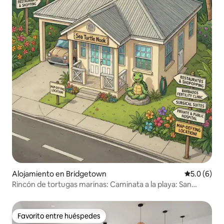
Alojamiento en Bridgetown
Calificació
5.0 (6)
Rincón de tortugas marinas: Caminata a la playa: San
Miguel
Favorito entre huéspedes
Favorito entre huéspedes