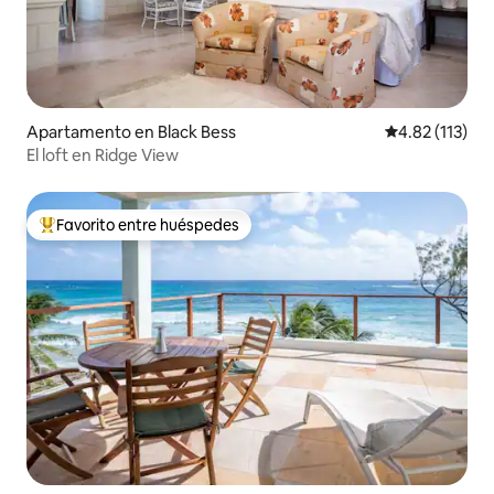
Apartamento en Black Bess
Calificación p
4.82 (113)
El loft en Ridge View
Favorito entre huéspedes
Favorito entre huéspedes preferido