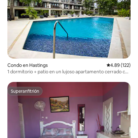
Condo en Hastings
Calificación p
4.89 (122)
1 dormitorio + patio en un lujoso apartamento cerrado con
piscina
Superanfitrión
Superanfitrión