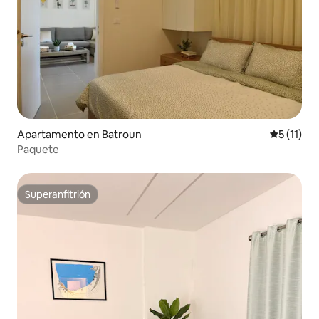
Apartamento en Batroun
Calificaci
5 (11)
Paquete
Superanfitrión
Superanfitrión