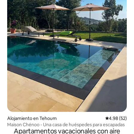
Alojamiento en Tehoum
Calificación p
4.98 (52)
Maison Chénoo - Una casa de huéspedes para escapadas
Apartamentos vacacionales con aire