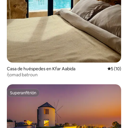
Casa de huéspedes en Kfar Aabida
Calificaci
5 (10)
ῆomad batroun
Superanfitrión
Superanfitrión