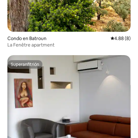
Condo en Batroun
Calificación 
4.88 (8)
La Fenêtre apartment
Superanfitrión
Superanfitrión