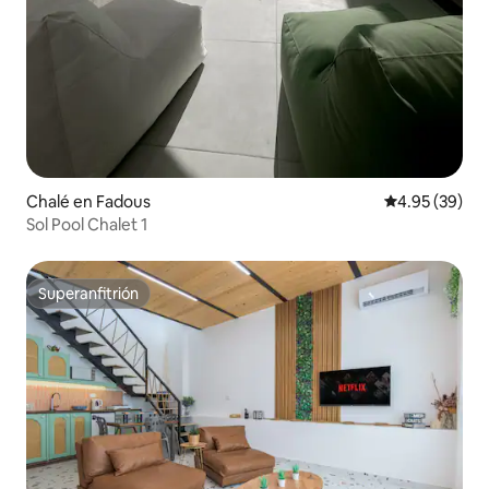
Chalé en Fadous
Calificación p
4.95 (39)
Sol Pool Chalet 1
Superanfitrión
Superanfitrión