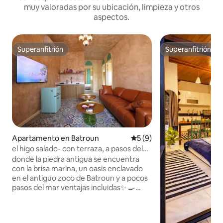
muy valoradas por su ubicación, limpieza y otros
aspectos.
Superanfitrión
Superanfitrión
Superanfitrión
Superanfitrión
Apartamento en Batroun
Calificación promedio: 5 de
5 (9)
el higo salado- con terraza, a pasos del
mar
donde la piedra antigua se encuentra
con la brisa marina, un oasis enclavado
en el antiguo zoco de Batroun y a pocos
pasos del mar ventajas incluidas✨ 🍳
desayuno en la cama- una 'fórmula'
gratis por reserva de Tarwi2a abajo
televisores 📺inteligentes 🅿️dos plazas