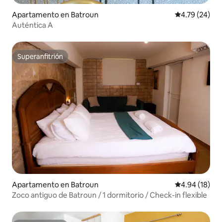
Apartamento en Batroun
Calificación 
4.79 (24)
Auténtica A
Superanfitrión
Superanfitrión
Apartamento en Batroun
Calificación 
4.94 (18)
Zoco antiguo de Batroun / 1 dormitorio / Check-in flexible