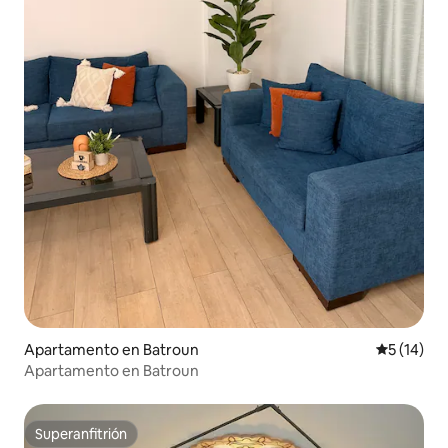
Apartamento en Batroun
Calificaci
5 (14)
Apartamento en Batroun
Superanfitrión
Superanfitrión