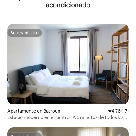
acondicionado
Superanfitrión
Superanfitrión
Apartamento en Batroun
Calificación 
4.76 (17)
Estudio moderno en el centro | A 5 minutos de todos los
lugares | Tranquilo