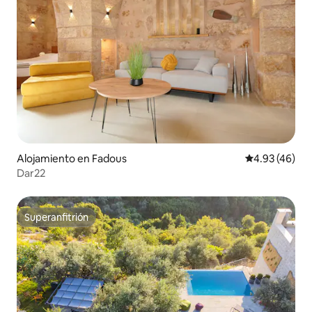
Alojamiento en Fadous
Calificación 
4.93 (46)
Dar22
Superanfitrión
Superanfitrión