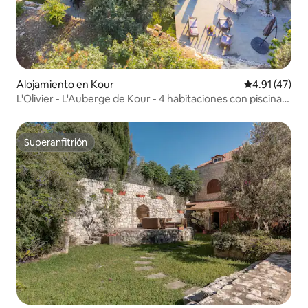
Alojamiento en Kour
Calificación 
4.91 (47)
L'Olivier - L'Auberge de Kour - 4 habitaciones con piscina
privada
Superanfitrión
Superanfitrión