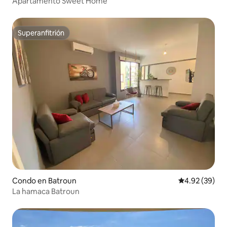
Apartamento Sweet Home
Superanfitrión
Superanfitrión
Condo en Batroun
Calificación p
4.92 (39)
La hamaca Batroun