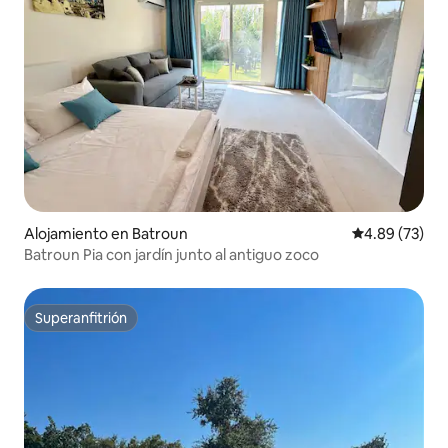
Alojamiento en Batroun
Calificación p
4.89 (73)
Batroun Pia con jardín junto al antiguo zoco
Superanfitrión
Superanfitrión