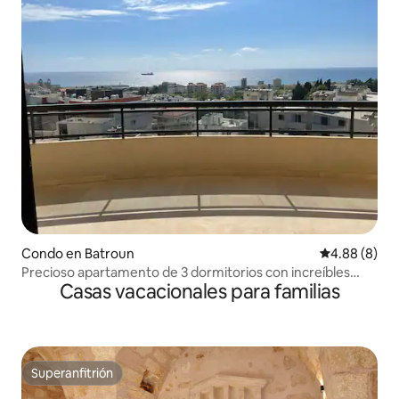
Condo en Batroun
Calificación 
4.88 (8)
Precioso apartamento de 3 dormitorios con increíbles
Casas vacacionales para familias
vistas al mar
Superanfitrión
Superanfitrión