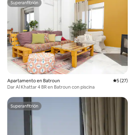
Superanfitrión
Superanfitrión
Apartamento en Batroun
Calificaci
5 (27)
Dar Al Khattar 4 BR en Batroun con piscina
Superanfitrión
Superanfitrión