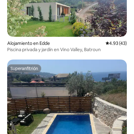
Alojamiento en Edde
Calificación 
4.93 (43)
Piscina privada y jardín en Vino Valley, Batroun
Superanfitrión
Superanfitrión