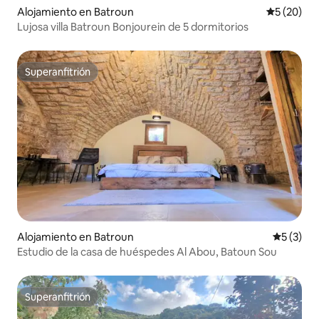
Alojamiento en Batroun
Calificaci
5 (20)
Lujosa villa Batroun Bonjourein de 5 dormitorios
Superanfitrión
Superanfitrión
Alojamiento en Batroun
Calificac
5 (3)
Estudio de la casa de huéspedes Al Abou, Batoun Sou
Superanfitrión
Superanfitrión