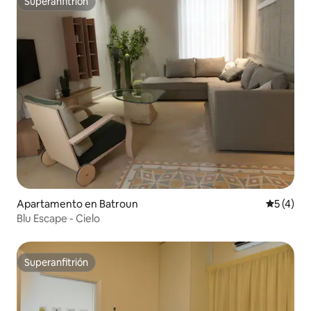
Superanfitrión
Superanfitrión
Apartamento en Batroun
Calificac
5 (4)
Blu Escape - Cielo
Superanfitrión
Superanfitrión