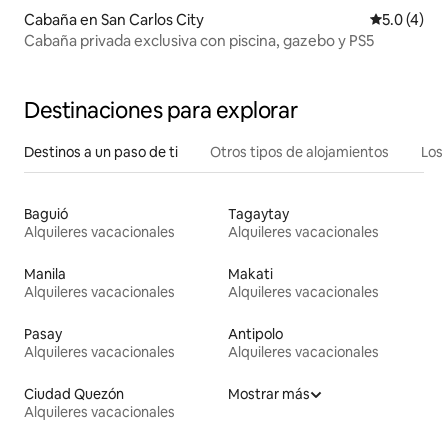
Cabaña en San Carlos City
Calificació
5.0 (4)
Cabaña privada exclusiva con piscina, gazebo y PS5
Destinaciones para explorar
Destinos a un paso de ti
Otros tipos de alojamientos
Los 
Baguió
Tagaytay
Alquileres vacacionales
Alquileres vacacionales
Manila
Makati
Alquileres vacacionales
Alquileres vacacionales
Pasay
Antipolo
Alquileres vacacionales
Alquileres vacacionales
Ciudad Quezón
Mostrar más
Alquileres vacacionales