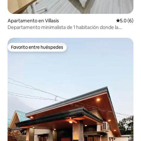
Apartamento en Villasis
Calificació
5.0 (6)
Departamento minimalista de 1 habitación donde la
comodidad se une a la tranquilidad
Favorito entre huéspedes
Favorito entre huéspedes