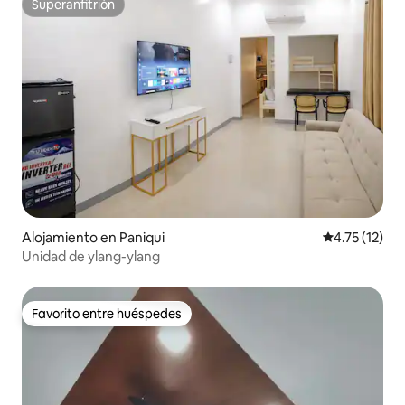
Superanfitrión
Superanfitrión
Alojamiento en Paniqui
Calificación 
4.75 (12)
Unidad de ylang-ylang
Favorito entre huéspedes
Favorito entre huéspedes