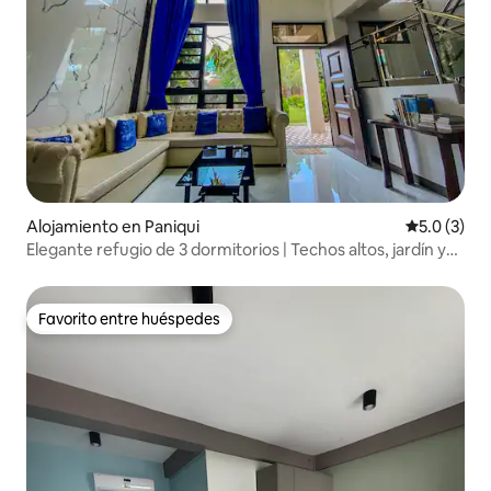
Alojamiento en Paniqui
Calificació
5.0 (3)
Elegante refugio de 3 dormitorios | Techos altos, jardín y
jacuzzi
Favorito entre huéspedes
Favorito entre huéspedes