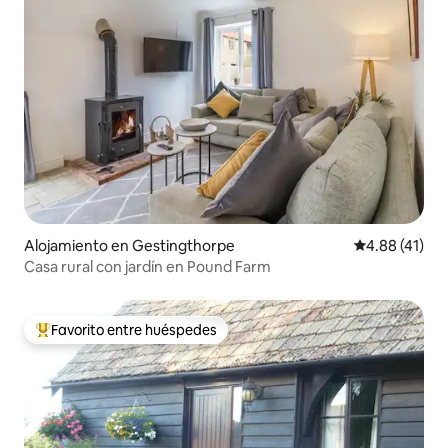
Alojamiento en Gestingthorpe
Calificación 
4.88 (41)
Casa rural con jardín en Pound Farm
Favorito entre huéspedes
Favorito entre huéspedes preferido