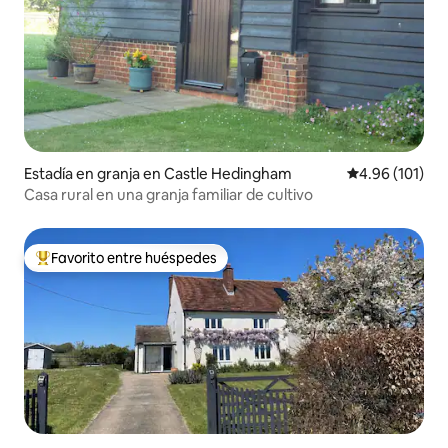
Estadía en granja en Castle Hedingham
Calificación p
4.96 (101)
Casa rural en una granja familiar de cultivo
Favorito entre huéspedes
Favorito entre huéspedes preferido