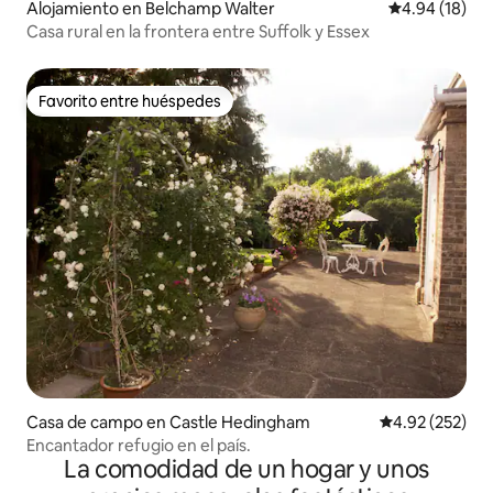
Alojamiento en Belchamp Walter
Calificación 
4.94 (18)
Casa rural en la frontera entre Suffolk y Essex
Favorito entre huéspedes
Favorito entre huéspedes
Casa de campo en Castle Hedingham
Calificación pr
4.92 (252)
Encantador refugio en el país.
La comodidad de un hogar y unos