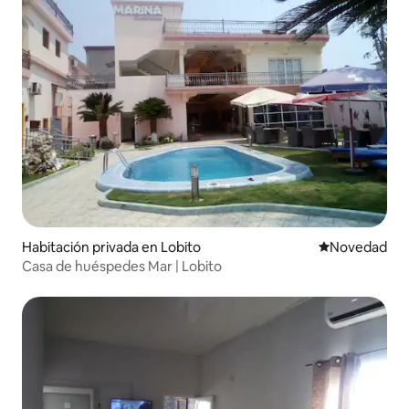
Habitación privada en Lobito
Lugar para ho
Novedad
Casa de huéspedes Mar | Lobito