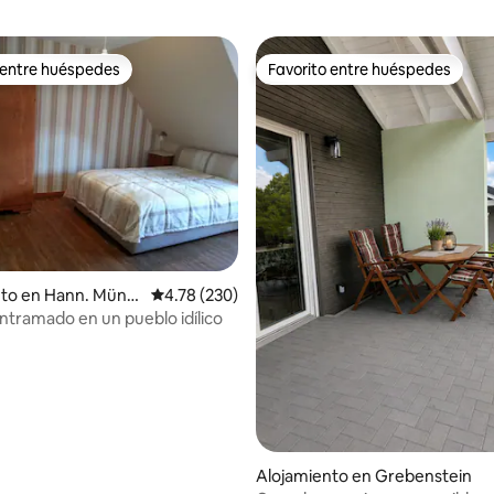
 entre huéspedes
Favorito entre huéspedes
 entre huéspedes
Favorito entre huéspedes
 4.9 de 5, 118 reseñas
nto en Hann. Münd
Calificación promedio: 4.78 de 5, 230 reseñas
4.78 (230)
ntramado en un pueblo idílico
Alojamiento en Grebenstein