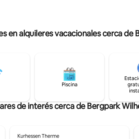
moderna casa de baños para u
extractora - Nevera con
exclusivo de nuestros huésped
r La altura del techo en esta
nuestra casa, leemos mucho,
es de solo 1,95 m. El
filosofamos, bebemos buen vin
o se conecta a esta habitación.
ocupamos de lo esencial en la v
orio tiene una cama de 1,60 m
 en alquileres vacacionales cerca de
¡puramente minimalista! Avent
y un vestidor. Se incluyen
lugar de lujo.
l dormitorio hay un
 un pequeño escritorio. Desde
orio se accede al baño, que
 exterior hay una
asa de cristal con plantas y
 Delante del apartamento hay
a terraza con muebles de
Estac
Piscina
gratu
irchditmold. Aquí estás en
inst
 campo, muy cerca del bosque.
caminar hasta el parque de
ares de interés cerca de Bergpark Wi
lmshöhe. Pero también
uena conexión con el
e público. El Vorderer Westen,
ificios de estilo wilhelminiano,
tro paradas de tranvía. El
Kurhessen Therme
e Bebelplatz es especialmente