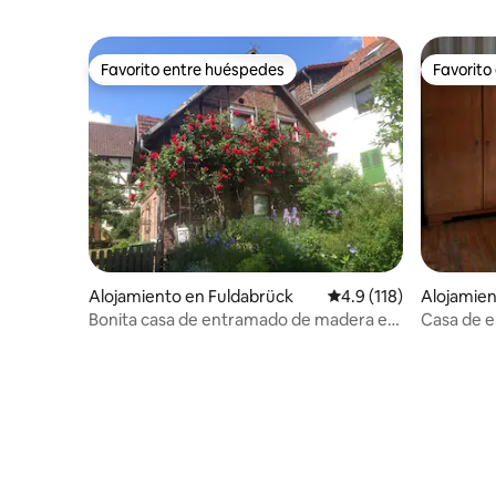
Favorito entre huéspedes
Favorito
Favorito entre huéspedes
Favorito
Alojamiento en Fuldabrück
Calificación promedio:
4.9 (118)
Alojamie
en
Bonita casa de entramado de madera en
Casa de e
un patio romántico