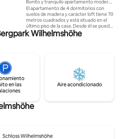
Bonito y tranquilo apartamento moderno
so
(70 m²) -3 dormitorios
El apartamento de 4 dormitorios con
es. En
suelos de madera y carácter loft tiene 70
metros cuadrados y está situado en el
o y nos
último piso de la casa. Desde él se puede
ida,
 Bergpark Wilhelmshöhe
ver el Hércules y un hermoso jardín. Los 3
ura en
dormitorios tienen TV de pantalla plana. 2
dormitorios tienen una cama doble, la
habitación individual tiene una cama de
1,20 m de ancho. La cocina está bien
equipada con lavavajillas, horno, cafetera
Senseo, tostadora, etc. El baño con luz
natural tiene una ducha/bañera. Secador
ionamiento
de pelo, toallas y diversos productos de
ito en las
Aire acondicionado
aseo disponibles.
alaciones
lhelmshöhe
Schloss Wilhelmshöhe