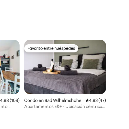
Favorito entre huéspedes
Favorito entre huéspedes
alificación promedio: 4.88 de 5, 108 reseñas
4.88 (108)
Condo en Bad Wilhelmshöhe
Calificación promedio:
4.83 (47)
ento
Apartamentos E&F - Ubicación céntrica
en el Bergpark Wilhelmshöhe