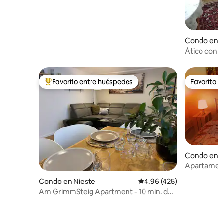
Condo en
Ático con 
Favorito entre huéspedes
Favorito
Favorito entre huéspedes preferido
Favorito
Condo en
Apartamen
ciudad
Condo en Nieste
Calificación promedio: 
4.96 (425)
Am GrimmSteig Apartment - 10 min. de
la autopista