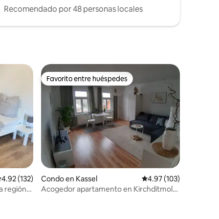
Recomendado por 48 personas locales
Favorito entre huéspedes
rido
Favorito entre huéspedes
alificación promedio: 4.92 de 5, 132 reseñas
4.92 (132)
Condo en Kassel
Calificación promedio: 
4.97 (103)
a región
Acogedor apartamento en Kirchditmold
cerca de Bergpark