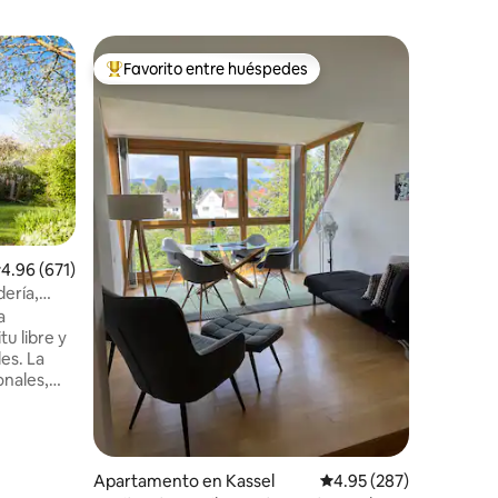
Suite de 
Favorito entre huéspedes
Favor
rido
Favorito entre huéspedes preferido
Favorit
Apartame
a los pie
Encantad
en una ub
minutos a
Wilhelms
rápidamen
tranvía.
pocos pa
Patrimon
alificación promedio: 4.96 de 5, 671 reseñas
4.96 (671)
a pie). E
ería,
utilizar 
a
propia te
tu libre y
en un am
es. La
cercanas.
onales,
principal.
r y
emporal,
a
dencial (a
Apartamento en Kassel
Calificación promedio: 
4.95 (287)
 la