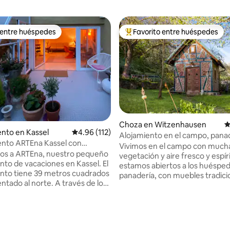
 entre huéspedes
Favorito entre huéspedes
 entre huéspedes
Favorito entre huéspedes prefe
Choza en Witzenhausen
C
nto en Kassel
Calificación promedio: 4.96 de 5, 112 reseñas
4.96 (112)
Alojamiento en el campo, panad
4.88 de 5, 403 reseñas
nto ARTEna Kassel con
alojamiento en casa de familia
Vivimos en el campo con much
terraza
os a ARTEna, nuestro pequeño
vegetación y aire fresco y espíri
to de vacaciones en Kassel. El
estamos abiertos a los huésped
nto tiene 39 metros cuadrados
panadería, con muebles tradici
entado al norte. A través de los
estufa de leña, altillo para dormi
entanales del salón-comedor,
comodidad completamente at
ión está inundada de luz y se
se encuentra por separado en l
hermosa vista del jardín. La
propiedad. Junto al edificio resi
ericana está equipada con
40 m de distancia) se encuentra