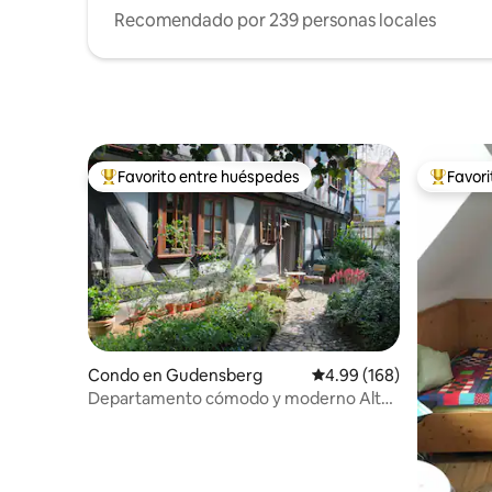
fácilmente a «Bad Wilhelmshöhe» en
bonito y variado. Se p
Recomendado por 239 personas locales
tren o en coche. El «Bergpark
las tiendas d
Wilhelmshöhe» es el parque de colina
encantado
más grande de Europa. Este año (2012) el
que puede
estado federado de Hesse solicitó que el
sus alred
Bergpark formara parte del patrimonio
mundial de la UNESCO.
Favorito entre huéspedes
Favor
Favorito entre huéspedes preferido
Favorito
Condo en Gudensberg
Calificación promedio: 
4.99 (168)
Departamento cómodo y moderno Alte
Pfarre Gudensberg