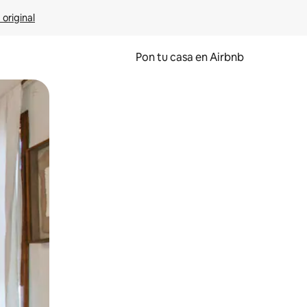
 original
Pon tu casa en Airbnb
o o desliza el dedo.