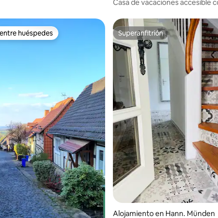
Casa de vacaciones accesible c
acondicionado
 entre huéspedes
Superanfitrión
 entre huéspedes
Superanfitrión
: 5.0 de 5, 24 reseñas
Alojamiento en Hann. Münden