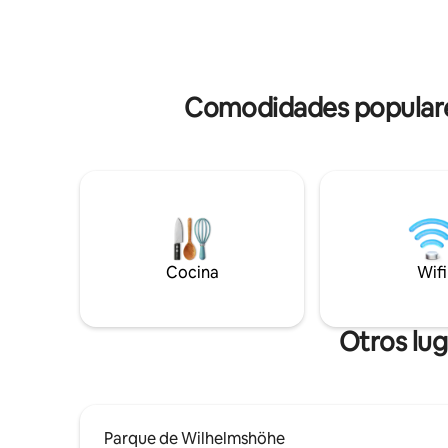
todo. - Lavavajillas - Cocina con horno -
de gran sala de estar con una pequeña
Campana 
cocina y la mesa de comedor. En el
congelado
primer piso se encuentra el dormitorio
habitación 
con una cama de matrimonio, así como
dormitori
un pequeño baño con ducha. El sofá de la
El dormit
Comodidades populares
sala de estar también se puede utilizar
de ancho 
como segunda cama. El apartamento de
sábanas y toallas. En e
vacaciones cuenta con terraza propia.
televisor y
Tiene un aspecto luminoso y moderno y
el dormit
se puede habitar desde junio de 2012 en
tiene una ducha. En el
adelante. Después de que finalice la
pequeña c
renovación completa. Citas y servicio:
asientos.
Cocina con nevera, cocina eléctrica y
una bonit
fogones, wifi, TV. Es un apartamento
jardín. El apartamento se encuentra en
Cocina
Wifi
para no fumadores, se proporcionan
Kassel/ K
toallas y ropa de cama. Bad
medio del
Wilhelmshöhe y parque en la ladera El
Se puede 
Otros lug
distrito urbano de «THE GREEN HOUSE»
montaña Wilhe
ofrece muchas cafeterías, restaurantes
hay una b
y supermercados. Muy cerca del
transport
apartamento vacacional se encuentra el
con sus ed
«Kurhessen-Therme», donde puedes
está a cua
nadar y relajarte. Se puede llegar
Parque de Wilhelmshöhe
entorno d