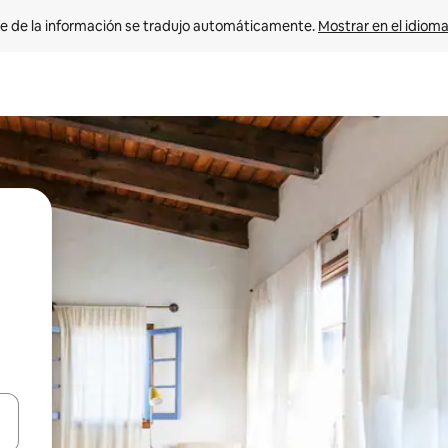
e de la información se tradujo automáticamente. 
Mostrar en el idioma
n las teclas de flecha hacia arriba y hacia abajo o explora con el tact