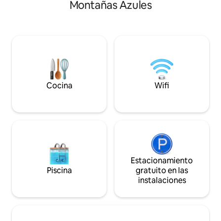
dormitorios con u
Montañas Azules
Refrescante en verano. A dos minutos
hasta la puerta. * R
en coche o a diez minutos a pie de las
se admiten niños 
Tres Hermanas. A pocos minutos a pie
que hagan ruido 
del sendero Prince Henry Cliff, las
MASCOTAS. * No es
cascadas de Leura y el circuito de las
Capacidad para 5 
cascadas Bridal Veil. Camas
acondicionado en 
supercómodas. Amplia terraza soleada y
calefacción radian
supertranquila para relajarse, ver el
meses más fríos.
amanecer y descansar. A minutos de
Cocina
Wifi
restaurantes, bares y tiendas.
Estacionamiento
Piscina
gratuito en las
instalaciones