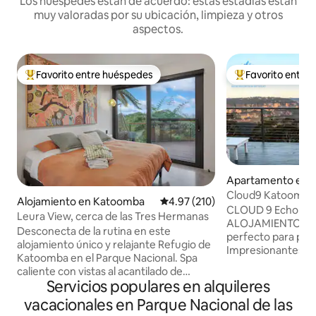
Los huéspedes están de acuerdo: estas estadías están
muy valoradas por su ubicación, limpieza y otros
aspectos.
Favorito entre huéspedes
Favorito entre
Favorito entre huéspedes preferido
Favorito entre hu
Apartamento en 
Cloud9 Katoomba -
Alojamiento en Katoomba
Calificación promedio: 4.97 de 5
4.97 (210)
impresionantes - 
CLOUD 9 Echo Point KATOOMBA
Leura View, cerca de las Tres Hermanas
ALOJAMIENTO DE 
Desconecta de la rutina en este
perfecto para pare
alojamiento único y relajante Refugio de
Impresionantes vist
Katoomba en el Parque Nacional. Spa
Plataforma privad
caliente con vistas al acantilado de
metros de las icón
Servicios populares en alquileres
Leura. Los suelos de hormigón pulido
Tranquilo: el alojam
con calefacción hacen que tu estancia
vacacionales en Parque Nacional de las
Apartamento inde
sea súper acogedora en invierno.