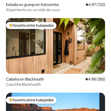
Estadía en granja en Katoomba
Calificación pr
4.97 (722)
Alojamiento en un nido de cuco
Favorito entre huéspedes
Favorito entre huéspedes preferido
Cabaña en Blackheath
Calificación pr
4.98 (355)
Casa Mia Blackheath
Favorito entre huéspedes
Favorito entre huéspedes preferido