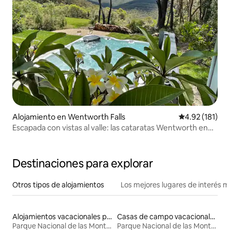
Alojamiento en Wentworth Falls
Calificación p
4.92 (181)
Escapada con vistas al valle: las cataratas Wentworth en
las Montañas Azules
Destinaciones para explorar
Otros tipos de alojamientos
Los mejores lugares de interés 
Alojamientos vacacionales para familias
Casas de campo vacacionales
Parque Nacional de las Montañas Azules
Parque Nacional de las Montañas Azules