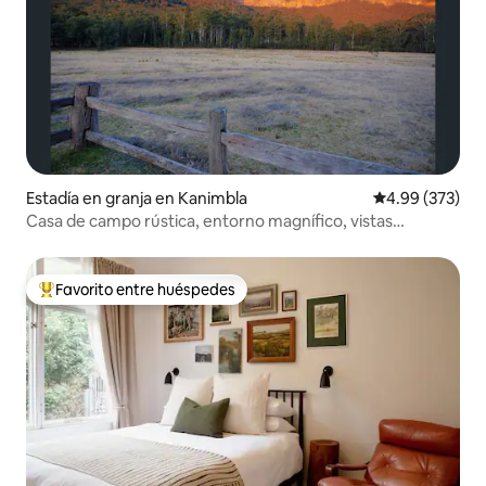
Estadía en granja en Kanimbla
Calificación pr
4.99 (373)
Casa de campo rústica, entorno magnífico, vistas
increíbles
Favorito entre huéspedes
Favorito entre huéspedes preferido