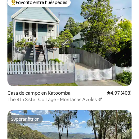
Favorito entre huéspedes
Favorito entre huéspedes preferido
Casa de campo en Katoomba
Calificación pr
4.97 (403)
The 4th Sister Cottage - Montañas Azules 🍂
Superanfitrión
Superanfitrión