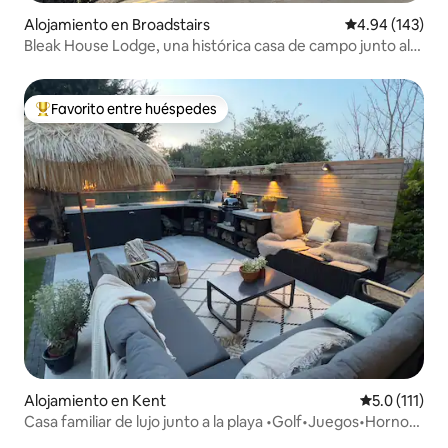
Alojamiento en Broadstairs
Calificación pr
4.94 (143)
Bleak House Lodge, una histórica casa de campo junto al
mar.
Favorito entre huéspedes
Favorito entre huéspedes preferido
Alojamiento en Kent
Calificación 
5.0 (111)
Casa familiar de lujo junto a la playa •Golf•Juegos•Horno
de pizza•