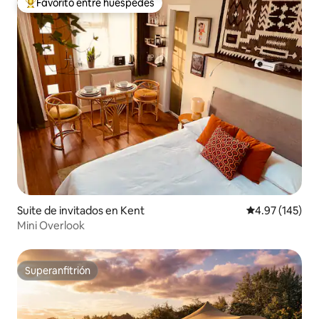
Favorito entre huéspedes
Favorito entre huéspedes preferido
Suite de invitados en Kent
Calificación p
4.97 (145)
Mini Overlook
Superanfitrión
Superanfitrión