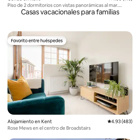
Piso de 2 dormitorios con vistas panorámicas al mar.
Casas vacacionales para familias
Capacidad: 4 personas
Favorito entre huéspedes
Favorito entre huéspedes
Alojamiento en Kent
Calificación pr
4.93 (483)
Rose Mews en el centro de Broadstairs