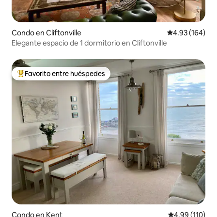
Condo en Cliftonville
Calificación pr
4.93 (164)
Elegante espacio de 1 dormitorio en Cliftonville
Favorito entre huéspedes
Favorito entre huéspedes preferido
Condo en Kent
Calificación p
4.99 (110)