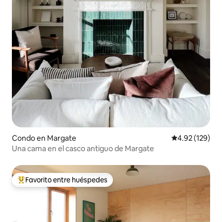
Condo en Margate
Calificación p
4.92 (129)
Una cama en el casco antiguo de Margate
Favorito entre huéspedes
Favorito entre huéspedes preferido