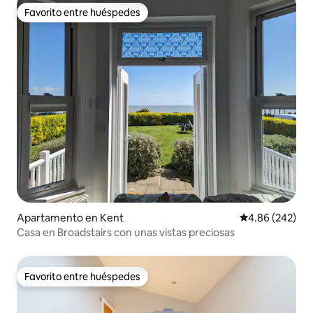
Favorito entre huéspedes
Favorito entre huéspedes
Apartamento en Kent
Calificación pr
4.86 (242)
Casa en Broadstairs con unas vistas preciosas
Favorito entre huéspedes
Favorito entre huéspedes