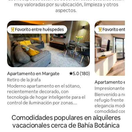
muy valoradas por su ubicación, limpieza y otros
aspectos.
Favorito entre huéspedes
Favorito entre
Favorito entre huéspedes preferido
Favorito entre hu
Apartamento en Margate
Calificación promedio: 5.0 de 5
5.0 (180)
Retiro de la jirafa
Apartamento en 
Moderno apartamento en el sótano,
Impresionante apa
recientemente decorado, con
playa con aparca
Bienvenido a nues
tecnología de hogar inteligente para el
refugio frente a la
control de iluminación por zonas.
elegancia moderna
Cuenta con dos dormitorios, salón de
comodidad costera
planta abierta con sofá esquinero y
Comodidades populares en alquileres
de las arenas dor
televisores de pantalla plana con Netflix.
elegante apartame
vacacionales cerca de Bahía Botánica
La cocina incluye electrodomésticos
y 2 baños ofrece 
modernos: grifo de filtro,