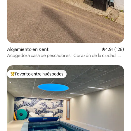
Alojamiento en Kent
Calificación p
4.91 (128)
Acogedora casa de pescadores | Corazón de la ciudad |
Playa
Favorito entre huéspedes
Favorito entre huéspedes preferido