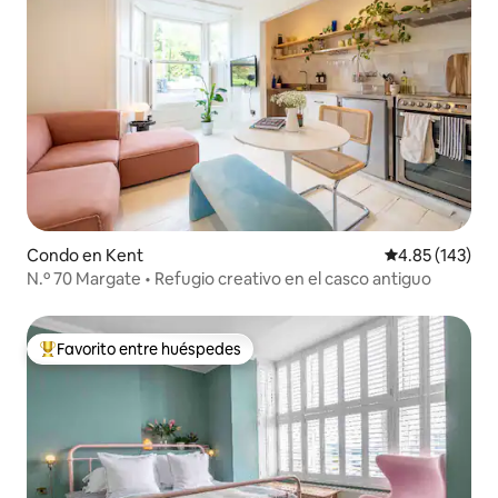
Condo en Kent
Calificación p
4.85 (143)
N.º 70 Margate • Refugio creativo en el casco antiguo
Favorito entre huéspedes
Favorito entre huéspedes preferido