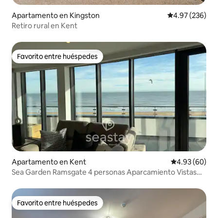
Apartamento en Kingston
Calificación pr
4.97 (236)
Retiro rural en Kent
Favorito entre huéspedes
Favorito entre huéspedes
Apartamento en Kent
Calificación p
4.93 (60)
Sea Garden Ramsgate 4 personas Aparcamiento Vistas
increíbles
Favorito entre huéspedes
Favorito entre huéspedes