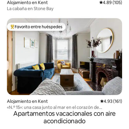
Alojamiento en Kent
Calificación pr
4.89 (105)
La cabaña en Stone Bay
Favorito entre huéspedes
Favorito entre huéspedes preferido
Alojamiento en Kent
Calificación p
4.93 (161)
«N.º 15»: una casa junto al mar en el corazón de
Apartamentos vacacionales con aire
Broadstairs
acondicionado