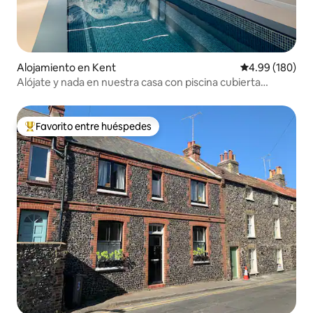
Alojamiento en Kent
Calificación pr
4.99 (180)
Alójate y nada en nuestra casa con piscina cubierta
privada.
Favorito entre huéspedes
Favorito entre huéspedes preferido