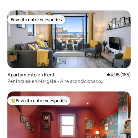
Favorito entre huéspedes
Favorito entre huéspedes
Apartamento en Kent
Calificación p
4.95 (185)
Penthouse en Margate • Aire acondicionado,
estacionamiento, balcones
Favorito entre huéspedes
Favorito entre huéspedes preferido