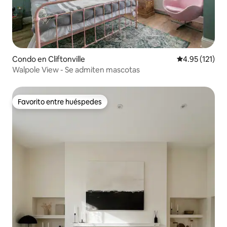
Condo en Cliftonville
Calificación p
4.95 (121)
Walpole View - Se admiten mascotas
Favorito entre huéspedes
Favorito entre huéspedes