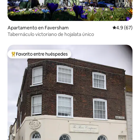
Apartamento en Faversham
Calificación
4.9 (67)
Tabernáculo victoriano de hojalata único
Favorito entre huéspedes
Favorito entre huéspedes preferido