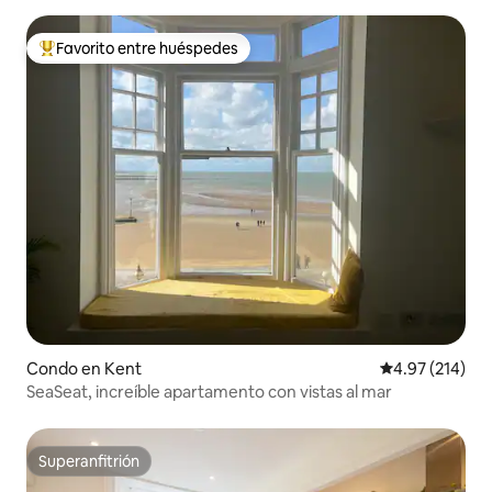
Favorito entre huéspedes
Favorito entre huéspedes preferido
Condo en Kent
Calificación p
4.97 (214)
SeaSeat, increíble apartamento con vistas al mar
Superanfitrión
Superanfitrión