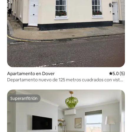
Apartamento en Dover
Calificació
5.0 (5)
Departamento nuevo de 125 metros cuadrados con vista
al mar
Superanfitrión
Superanfitrión