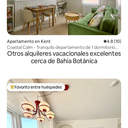
Apartamento en Kent
Calificación
4.8 (10)
Coastal Calm - Tranquilo departamento de 1 dormitorio
Otros alquileres vacacionales excelentes
junto a la playa
cerca de Bahía Botánica
Favorito entre huéspedes
Favorito entre huéspedes preferido