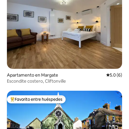
Apartamento en Margate
Calificació
5.0 (6)
Escondite costero, Cliftonville
Favorito entre huéspedes
Favorito entre huéspedes preferido