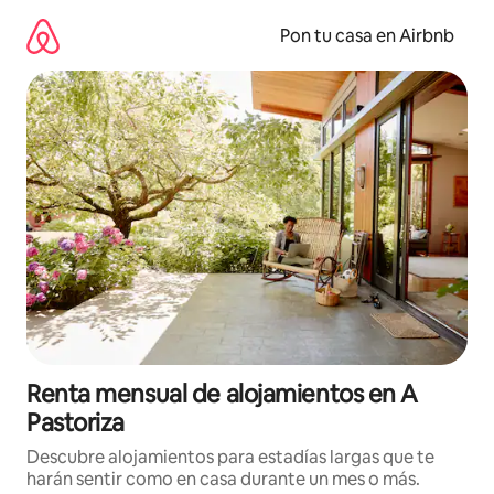
Omite
el
Pon tu casa en Airbnb
contenido
Renta mensual de alojamientos en A
Pastoriza
Descubre alojamientos para estadías largas que te
harán sentir como en casa durante un mes o más.