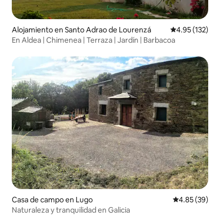
Alojamiento en Santo Adrao de Lourenzá
Calificación p
4.95 (132)
En Aldea | Chimenea | Terraza | Jardín | Barbacoa
Casa de campo en Lugo
Calificación p
4.85 (39)
Naturaleza y tranquilidad en Galicia