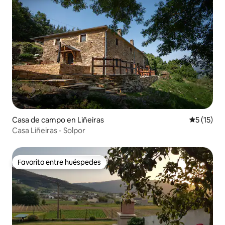
Casa de campo en Liñeiras
Calificaci
5 (15)
Casa Liñeiras - Solpor
Favorito entre huéspedes
Favorito entre huéspedes