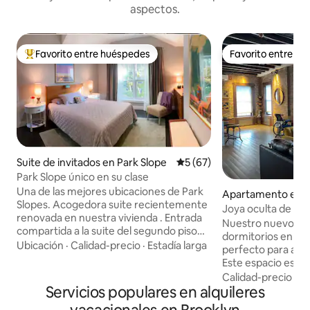
aspectos.
Favorito entre huéspedes
Favorito entre h
Favorito entre huéspedes preferido
Favorito entre h
Suite de invitados en Park Slope
Calificación promedio: 5 de 
5 (67)
Park Slope único en su clase
Una de las mejores ubicaciones de Park
Apartamento en B
Slopes. Acogedora suite recientemente
uyvesant
Joya oculta de Bed
renovada en nuestra vivienda . Entrada
Nuestro nuevo ap
compartida a la suite del segundo piso
dormitorios en Be
como se muestra en la foto, con
Ubicación
·
Calidad-precio
·
Estadía larga
perfecto para aloj
chimenea en funcionamiento, gran
Este espacio es un
terraza amueblada exterior con vistas
concepto abierto 
Calidad-precio
·
Fa
agradables y una cama de ensueño.
Servicios populares en alquileres
cama, conectado a
Dormitorio con cerradura y
una cocina abiert
apartamento completo. Cerca de la