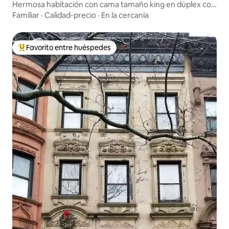
Hermosa habitación con cama tamaño king en dúplex con
jardín compartido.
Familiar
·
Calidad-precio
·
En la cercanía
Favorito entre huéspedes
Favorito entre huéspedes preferido