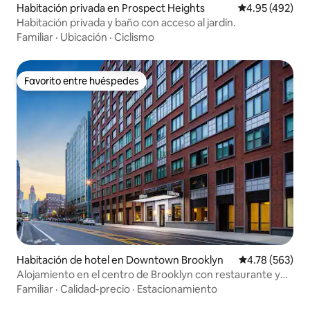
Habitación privada en Prospect Heights
Calificación pr
4.95 (492)
Habitación privada y baño con acceso al jardín.
Familiar
·
Ubicación
·
Ciclismo
Favorito entre huéspedes
Favorito entre huéspedes
Habitación de hotel en Downtown Brooklyn
Calificación pr
4.78 (563)
Alojamiento en el centro de Brooklyn con restaurante y
gimnasio
Familiar
·
Calidad-precio
·
Estacionamiento