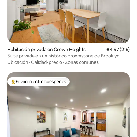
Habitación privada en Crown Heights
Calificación p
4.97 (215)
Suite privada en un histórico brownstone de Brooklyn
Ubicación
·
Calidad-precio
·
Zonas comunes
Favorito entre huéspedes
Favorito entre huéspedes preferido