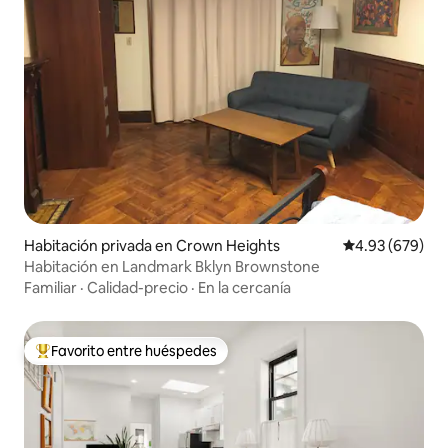
Habitación privada en Crown Heights
Calificación pr
4.93 (679)
Habitación en Landmark Bklyn Brownstone
Familiar
·
Calidad-precio
·
En la cercanía
Favorito entre huéspedes
Favorito entre huéspedes preferido