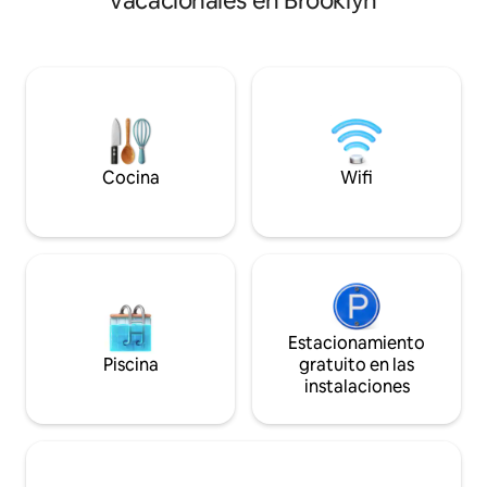
vacacionales en Brooklyn
electrodomésticos
mayoría de los trenes y autobuses
Mantente conectad
subterráneos, fácil acceso a Manhattan
velocidad para tu
y a las características locales, como
trabajo en casa y d
Prospect Park, Barclay Center, todos los
entretenimiento e
museos y excelentes tiendas y
de pantalla plana. 
restaurantes para todos los gustos. Hay
tiene el encanto a
escaleras para llegar a la unidad.
con paredes de ladr
y un barrio que c
Cocina
Wifi
Estacionamiento
Piscina
gratuito en las
instalaciones