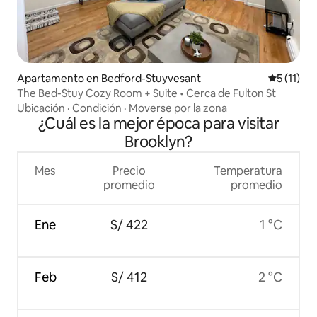
Apartamento en Bedford-Stuyvesant
Calificaci
5 (11)
The Bed-Stuy Cozy Room + Suite • Cerca de Fulton St
Ubicación
·
Condición
·
Moverse por la zona
¿Cuál es la mejor época para visitar
Brooklyn?
Mes
Precio
Temperatura
promedio
promedio
Ene
S/ 422
1 °C
Feb
S/ 412
2 °C