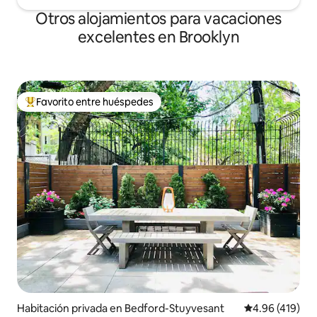
Otros alojamientos para vacaciones
excelentes en Brooklyn
Favorito entre huéspedes
Favorito entre huéspedes preferido
Habitación privada en Bedford-Stuyvesant
Calificación pr
4.96 (419)