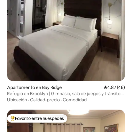
Apartamento en Bay Ridge
Calificación 
4.87 (46)
Refugio en Brooklyn | Gimnasio, sala de juegos y tránsito
fácil
Ubicación
·
Calidad-precio
·
Comodidad
Favorito entre huéspedes
Favorito entre huéspedes preferido