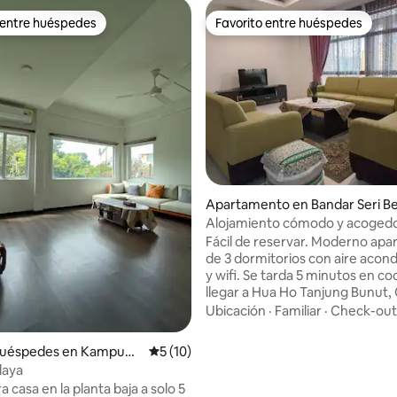
 entre huéspedes
Favorito entre huéspedes
 entre huéspedes
Favorito entre huéspedes
dio: 5 de 5, 8 reseñas
Apartamento en Bandar Seri B
wan
Alojamiento cómodo y acoged
Fácil de reservar. Moderno ap
de 3 dormitorios con aire acon
y wifi. Se tarda 5 minutos en coche en
llegar a Hua Ho Tanjung Bunut,
Bean & Tea Leaf y otras tiendas
Ubicación
·
Familiar
·
Check-out
El parque Jerudong está a solo 
minutos en coche. McD y otros
huéspedes en Kampung
Calificación promedio: 5 de 5, 10 reseñas
5 (10)
de comida están disponibles aquí
laya
minutos a pie cuesta abajo y a 
casa en la planta baja a solo 5
hasta la parada de autobús. La t