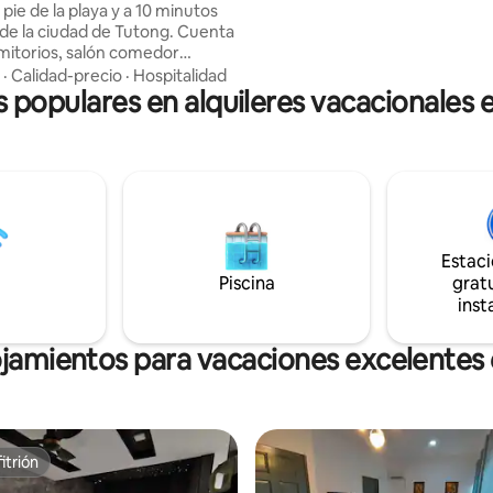
pie de la playa y a 10 minutos
1 $ a la capital y tarda 20 minuto
de la ciudad de Tutong. Cuenta
a la capital dependiendo del tráf
mitorios, salón comedor
paradas.
 baño. Servicios: • Wifi
·
Calidad-precio
·
Hospitalidad
s populares en alquileres vacacionales 
y aire acondicionado • Lavadora
a • Toallas, champú y gel de
pacio de estacionamiento
olo 3 y 5 minutos en auto, lo que
la compra de productos básicos
ar tranquilo para
 descansar y disfrutar del
Estac
ambiente costero de Tutong.😌
Piscina
gratu
inst
ojamientos para vacaciones excelentes 
itrión
itrión