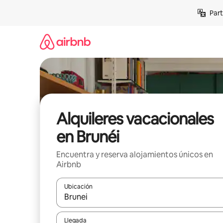
Omite
Part
el
contenido
Alquileres vacacionales
en Brunéi
Encuentra y reserva alojamientos únicos en
Airbnb
Ubicación
Cuando los resultados estén disponibles, navega co
Llegada