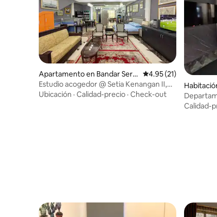
Apartamento en Bandar Seri
Calificación promedio:
4.95 (21)
Begawan
Estudio acogedor @ Setia Kenangan II,
Habitació
Kiulap
Ubicación
·
Calidad-precio
·
Check-out
Seri Beg
Departam
Calidad-p