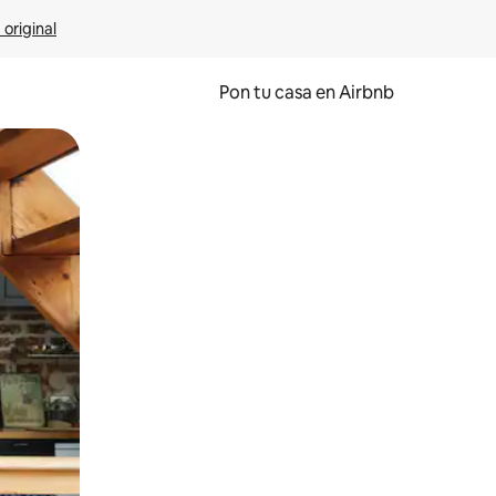
 original
Pon tu casa en Airbnb
o o desliza el dedo.