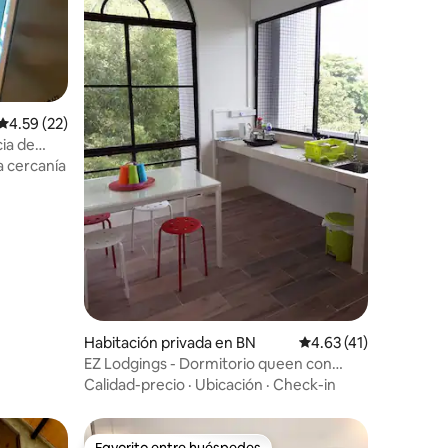
Calificación promedio: 4.59 de 5, 22 reseñas
4.59 (22)
cia de
a cercanía
Habitación privada en BN
Calificación promedio
4.63 (41)
EZ Lodgings - Dormitorio queen con
grandes ventanales
Calidad-precio
·
Ubicación
·
Check-in
Favorito entre huéspedes