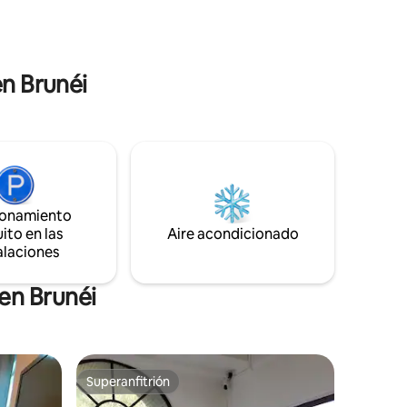
s en llegar
SIMPANG ROAD IS NOT ALLOWED. NO
ico y las
KEM ALLOWED Quiet hours start at 10pM
en Brunéi
ionamiento
ito en las
Aire acondicionado
alaciones
en Brunéi
Superanfitrión
Superanfitrión