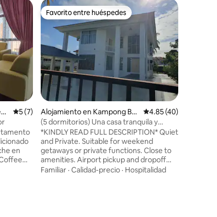
Apartame
Favorito entre huéspedes
Favorit
Favorito entre huéspedes
Favorit
gan, Ban
A 5 minu
gratuito
免费 Wifi★ GRAT
Recogida e
Cargador
USB (com
Enchufe uni
Calidad-
衣机 • He
爐 • Aire ac
apartame
limpio, a
ega
Calificación promedio: 5 de 5, 7 reseñas
5 (7)
Alojamiento en Kampong Be
Calificación promedio:
4.85 (40)
individu
batik
abierta y
or
(5 dormitorios) Una casa tranquila y
ventanas 
privada
artamento
*KINDLY READ FULL DESCRIPTION* Quiet
dicionado
and Private. Suitable for weekend
getaways or private functions. Close to
 Coffee
amenities. Airport pickup and dropoff
 cercanas.
available. Please put in the correct
Familiar
·
Calidad-precio
·
Hospitalidad
10
number of guests during booking so we
 puestos
can prepare extra beds and toiletries as
. 5
needed 😊 For events use, kindly put in
la derecha
maximum pax booking (15pax). Thank
arifa de
you. FOR EVENTS PARKING ON THE