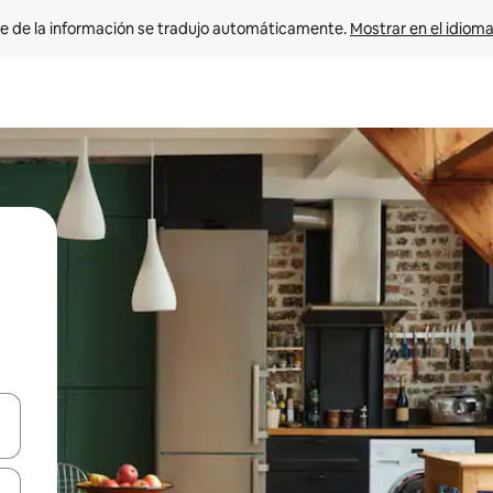
e de la información se tradujo automáticamente. 
Mostrar en el idioma
n las teclas de flecha hacia arriba y hacia abajo o explora con el tact