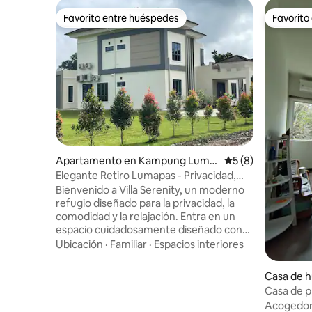
Favorito entre huéspedes
Favorito
Favorito entre huéspedes
Favorito
Apartamento en Kampung Luma
Calificación prome
5 (8)
pas
Elegante Retiro Lumapas - Privacidad,
Estilo y Comodidad
Bienvenido a Villa Serenity, un moderno
refugio diseñado para la privacidad, la
comodidad y la relajación. Entra en un
espacio cuidadosamente diseñado con
interiores acogedores y un ambiente
Ubicación
·
Familiar
·
Espacios interiores
relajante, perfecto para descansar o
simplemente disfrutar de un retiro
Casa de 
tranquilo. Al aire libre, el amplio patio
Penabai
Casa de p
ofrece un entorno acogedor para tomar
Acogedora 
el café de la mañana o para relajarse por