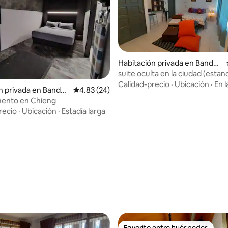
Habitación privada en Bandar
Seri Begawan
suite oculta en la ciudad (estan
 4.95 de 5, 21 reseñas
valor)
Calidad-precio
·
Ubicación
·
En l
n privada en Bandar
Calificación promedio: 4.83 de 5, 24 reseñas
4.83 (24)
awan
ento en Chieng
recio
·
Ubicación
·
Estadía larga
Favorito entre huéspedes