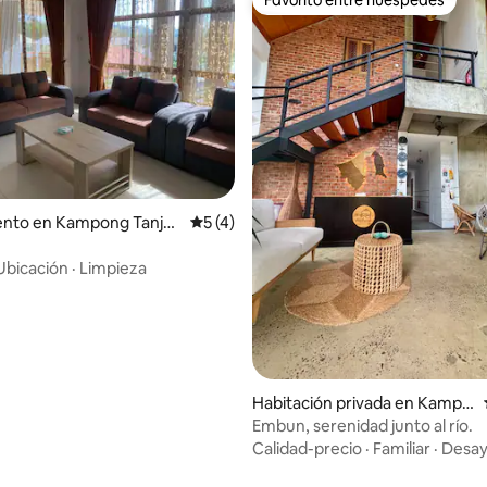
Favorito entre huéspedes
4.72 de 5, 200 reseñas
nto en Kampong Tanjo
Calificación promedio: 5 de 5, 4 reseñas
5 (4)
Ubicación
·
Limpieza
Habitación privada en Kampu
ng Sungai Matan
Embun, serenidad junto al río.
Calidad-precio
·
Familiar
·
Desa