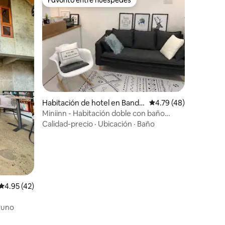
Favorito entre huéspedes
Habitación de hotel en Banda
Calificación promedio:
4.79 (48)
r Seri Begawan
Miniinn - Habitación doble con baño
compartido
Calidad-precio
·
Ubicación
·
Baño
Calificación promedio: 4.95 de 5, 42 reseñas
4.95 (42)
yuno