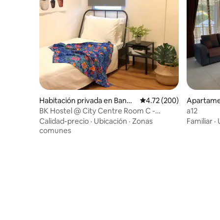
Habitación privada en Banda
Calificación promedio: 
4.72 (200)
Apartame
r Seri Begawan
ng Bunut
BK Hostel @ City Centre Room C -
a12
Habitación individual
Calidad-precio
·
Ubicación
·
Zonas
Familiar
·
comunes