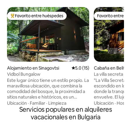
Favorito entre huéspedes
Favorito entre h
Favorito entre huéspedes preferido
Favorito entre h
Alojamiento en Sinagovtsi
Calificación promedio: 5.0 de 
5.0 (15)
Cabaña en Belitsa
Vidbol Bungalow
La villa secreta
Este lugar único tiene un estilo propio. La
"La Villa Secreta" 
maravillosa ubicación, que combina la
escondido en lo p
comodidad del bosque, la proximidad a
donde la tranquili
sitios naturales e históricos, es un
envuelve. El lujo 
requisito previo para la relajación
con encanto rústi
Ubicación
·
Familiar
·
Limpieza
Ubicación
·
Hospit
completa y la inspiración para todos los
Servicios populares en alquileres
retiro que se sien
sentidos. Los senderos ecológicos y los
murmullo del río ll
vacacionales en Bulgaria
senderos naturales conducen desde el
que el paisaje fue
lugar a fenómenos naturales únicos. La
una impresionante
ubicación es un hábitat natural para
Mientras te relaja