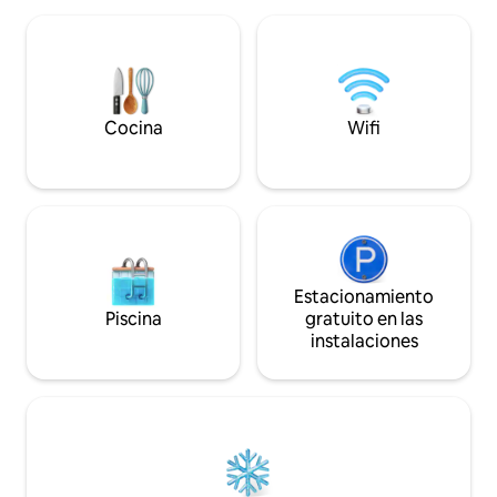
muchas especies de plantas y animales
crepitante, el mun
típicos de la montaña y la región.
desvanece, dejando
Nuestro chalet ofrece interesantes
susurros del bosqu
oportunidades para unas agradables
Aquí, el tiempo se
vacaciones durante todo el año.
armonía.
Cocina
Wifi
Estacionamiento
Piscina
gratuito en las
instalaciones