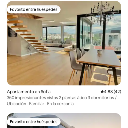
Favorito entre huéspedes
Favorito entre huéspedes
Apartamento en Sofía
Calificación 
4.88 (42)
360 impresionantes vistas 2 plantas ático 3 dormitorios / 2
baños
Ubicación
·
Familiar
·
En la cercanía
Favorito entre huéspedes
Favorito entre huéspedes