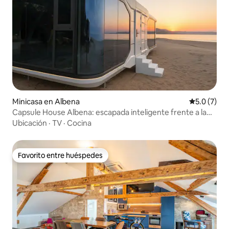
Minicasa en Albena
Calificació
5.0 (7)
Capsule House Albena: escapada inteligente frente a la
playa
Ubicación
·
TV
·
Cocina
Favorito entre huéspedes
Favorito entre huéspedes