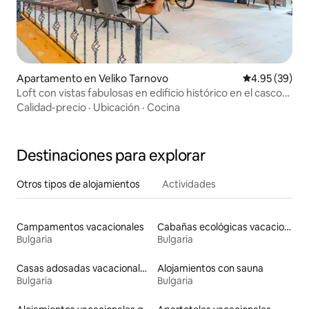
Apartamento en Veliko Tarnovo
Calificación p
4.95 (39)
Loft con vistas fabulosas en edificio histórico en el casco
antiguo de Tarnovo
Calidad-precio
·
Ubicación
·
Cocina
Destinaciones para explorar
Otros tipos de alojamientos
Actividades
Campamentos vacacionales
Cabañas ecológicas vacacionales
Bulgaria
Bulgaria
Casas adosadas vacacionales
Alojamientos con sauna
Bulgaria
Bulgaria