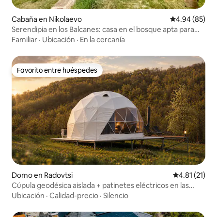
Cabaña en Nikolaevo
Calificación p
4.94 (85)
Serendipia en los Balcanes: casa en el bosque apta para
mascotas
Familiar
·
Ubicación
·
En la cercanía
Favorito entre huéspedes
Favorito entre huéspedes
Domo en Radovtsi
Calificación 
4.81 (21)
Cúpula geodésica aislada + patinetes eléctricos en las
montañas
Ubicación
·
Calidad-precio
·
Silencio