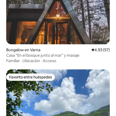
Bungalow en Varna
Calificación 
4.93 (57)
Casa "En el bosque junto al mar" y masaje
Familiar
·
Ubicación
·
Acceso
Favorito entre huéspedes
Favorito entre huéspedes