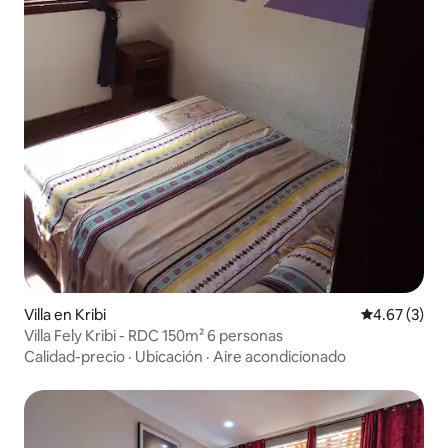
Villa en Kribi
Calificación
4.67 (3)
Villa Fely Kribi - RDC 150m² 6 personas
Calidad-precio
·
Ubicación
·
Aire acondicionado