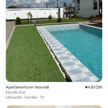
Apartamento en Yaoundé
Calificación p
4.83 (29)
Estudio Zoé
Ubicación
·
Familiar
·
TV