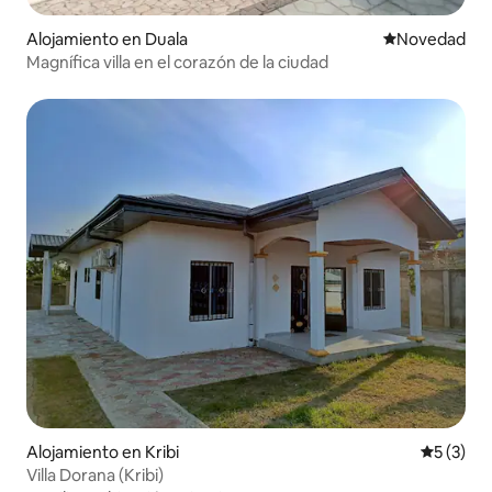
Alojamiento en Duala
Lugar para ho
Novedad
Magnífica villa en el corazón de la ciudad
Alojamiento en Kribi
Calificac
5 (3)
Villa Dorana (Kribi)