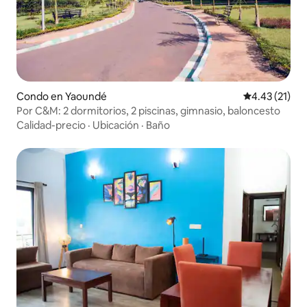
Condo en Yaoundé
Calificación 
4.43 (21)
Por C&M: 2 dormitorios, 2 piscinas, gimnasio, baloncesto
Calidad-precio
·
Ubicación
·
Baño