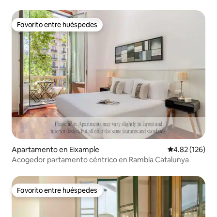
Favorito entre huéspedes
Favorito entre huéspedes
Apartamento en Eixample
Calificación p
4.82 (126)
Acogedor partamento céntrico en Rambla Catalunya
Favorito entre huéspedes
Favorito entre huéspedes