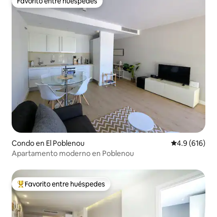
Favorito entre huéspedes
Favorito entre huéspedes
Condo en El Poblenou
Calificación 
4.9 (616)
Apartamento moderno en Poblenou
Favorito entre huéspedes
Favorito entre huéspedes preferido