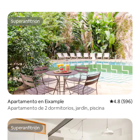
Superanfitrión
Superanfitrión
Apartamento en Eixample
Calificación p
4.8 (596)
Apartamento de 2 dormitorios, jardín, piscina
Superanfitrión
Superanfitrión