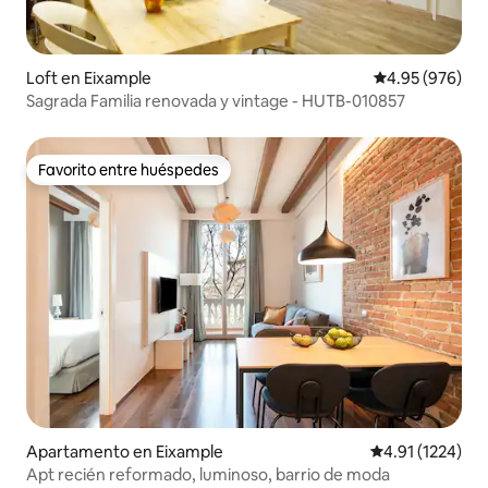
Loft en Eixample
Calificación pr
4.95 (976)
Sagrada Familia renovada y vintage - HUTB-010857
Favorito entre huéspedes
Favorito entre huéspedes
Apartamento en Eixample
Calificación pr
4.91 (1224)
Apt recién reformado, luminoso, barrio de moda