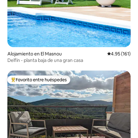
Alojamiento en El Masnou
Calificación p
4.95 (161)
Delfín - planta baja de una gran casa
Favorito entre huéspedes
Favorito entre huéspedes preferido