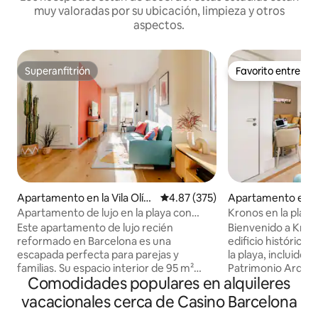
muy valoradas por su ubicación, limpieza y otros
aspectos.
Superanfitrión
Favorito entre h
Superanfitrión
Favorito entre h
Apartamento en la Vila Olím
Calificación promedio: 4.87 de 5
4.87 (375)
Apartamento en L
pica del Poblenou
neta
Apartamento de lujo en la playa con
Kronos en la playa,
terraza privada
Este apartamento de lujo recién
Bienvenido a Kron
reformado en Barcelona es una
edificio histórico
escapada perfecta para parejas y
la playa, incluido e
familias. Su espacio interior de 95 m²
Patrimonio Arquite
Comodidades populares en alquileres
cuenta con dos dormitorios dobles, dos
completamente r
baños completos, una cocina de última
materiales de alta 
vacacionales cerca de Casino Barcelona
generación con una vinoteca para 40
tendencias de arqu