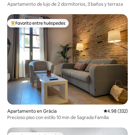
Apartamento de lujo de 2 dormitorios, 3 baños y terraza
Favorito entre huéspedes
Favorito entre huéspedes preferido
Apartamento en Gràcia
Calificación pr
4.98 (332)
Precioso piso con estilo 10 min de Sagrada Familia