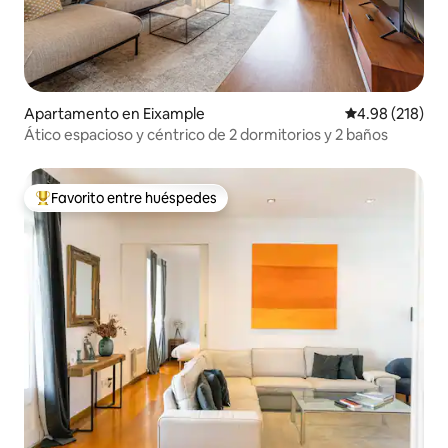
Apartamento en Eixample
Calificación pr
4.98 (218)
Ático espacioso y céntrico de 2 dormitorios y 2 baños
Favorito entre huéspedes
Favorito entre huéspedes preferido