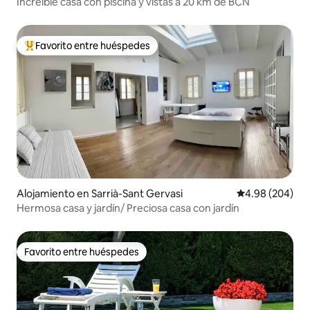
Increíble casa con piscina y vistas a 20 km de BCN
Favorito entre huéspedes
Favorito entre huéspedes preferido
Alojamiento en Sarrià-Sant Gervasi
Calificación pr
4.98 (204)
Hermosa casa y jardín/ Preciosa casa con jardín
Favorito entre huéspedes
Favorito entre huéspedes