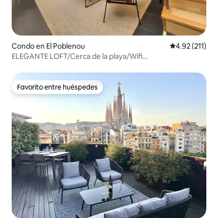
Condo en El Poblenou
Calificación p
4.92 (211)
ELEGANTE LOFT/Cerca de la playa/Wifi
rápido/AC/SMARTTV
Favorito entre huéspedes
Favorito entre huéspedes