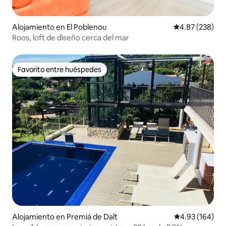
Alojamiento en El Poblenou
Calificación pr
4.87 (238)
Roos, loft de diseño cerca del mar
Favorito entre huéspedes
Favorito entre huéspedes
Alojamiento en Premiá de Dalt
Calificación pr
4.93 (164)