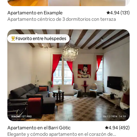
Apartamento en Eixample
Calificación p
4.94 (131)
Apartamento céntrico de 3 dormitorios con terraza
Favorito entre huéspedes
Favorito entre huéspedes preferido
Apartamento en el Barri Gòtic
Calificación pr
4.94 (492)
Elegante y cómodo apartamento en el corazón de