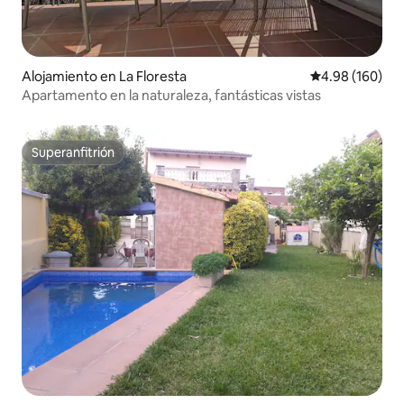
Alojamiento en La Floresta
Calificación pr
4.98 (160)
Apartamento en la naturaleza, fantásticas vistas
Superanfitrión
Superanfitrión