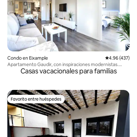
Condo en Eixample
Calificación pr
4.96 (437)
Apartamento Gaudir, con inspiraciones modernistas.
Casas vacacionales para familias
Luminoso, céntrico y seguro.
Favorito entre huéspedes
Favorito entre huéspedes