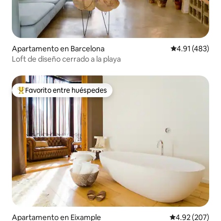
Apartamento en Barcelona
Calificación p
4.91 (483)
Loft de diseño cerrado a la playa
Favorito entre huéspedes
Favorito entre huéspedes preferido
Apartamento en Eixample
Calificación pr
4.92 (207)