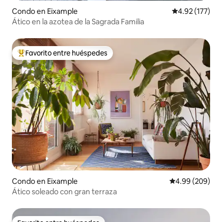
Condo en Eixample
Calificación p
4.92 (177)
Ático en la azotea de la Sagrada Familia
Favorito entre huéspedes
Favorito entre huéspedes preferido
Condo en Eixample
Calificación pr
4.99 (209)
Ático soleado con gran terraza