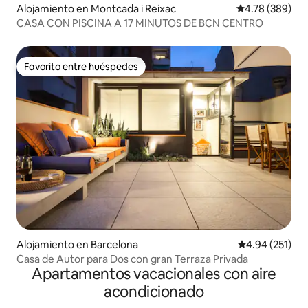
Alojamiento en Montcada i Reixac
Calificación pr
4.78 (389)
CASA CON PISCINA A 17 MINUTOS DE BCN CENTRO
Favorito entre huéspedes
Favorito entre huéspedes
Alojamiento en Barcelona
Calificación p
4.94 (251)
Casa de Autor para Dos con gran Terraza Privada
Apartamentos vacacionales con aire
acondicionado