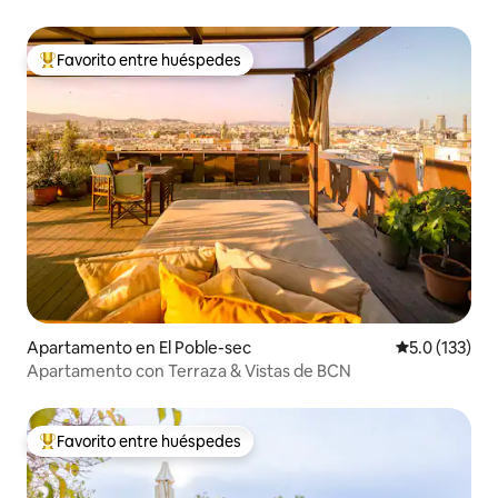
Barcelona.
Favorito entre huéspedes
Favorito entre huéspedes preferido
Apartamento en El Poble-sec
Calificación 
5.0 (133)
Apartamento con Terraza & Vistas de BCN
Favorito entre huéspedes
Favorito entre huéspedes preferido