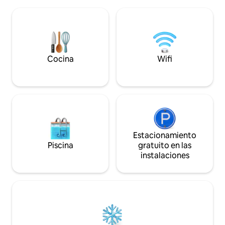
con bidet, buena 
casa, estratégicamente ubicada, tiene
secador de pelo, 
un jardín que desemboca directamente
rápido y TV con Netfli
en la suave arena.
alta, colchón de a
almohadas, A.Aco
Ventilador.
Cocina
Wifi
Estacionamiento
Piscina
gratuito en las
instalaciones