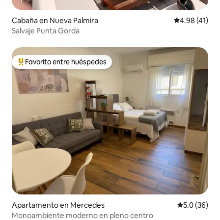
Cabaña en Nueva Palmira
Calificación 
4.98 (41)
Salvaje Punta Gorda
Favorito entre huéspedes
Favorito entre huéspedes preferido
Apartamento en Mercedes
Calificación
5.0 (36)
Monoambiente moderno en pleno centro