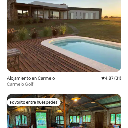
Alojamiento en Carmelo
Calificación 
4.87 (31)
Carmelo Golf
Favorito entre huéspedes
Favorito entre huéspedes