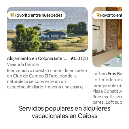
Favorito entre huéspedes
Favorito entre
Favorito entre huéspedes preferido
Favorito entre hu
Alojamiento en Colonia Esterel
Calificación promedio: 5.0 de 
5.0 (21)
la
Vivienda familiar
Bienvenido a nuestro rincón de ensueño
Loft en Fray Bent
en Club de Campo El Faro, donde la
Loft moderno en c
naturaleza se convierte en un
Inmejorable ubica
espectáculo diario. Imagina una casa que
Plaza Constitución
no solo mira hacia la playa, sino que el sol
Roosevelt, cerca 
mismo parece ponerse en escena justo
bares. Loft super práctico y completo,
enfrente, regalándote los atardeceres
Servicios populares en alquileres
capacidad para 2 
más espectaculares que puedas
matrimonial y sof
imaginar. Esta exclusiva propiedad no
vacacionales en Ceibas
dormir separados. Planta baja, Living 
solo ofrece comodidad, sino que
Cocina completa con
redefine la experiencia costera. Nuestra