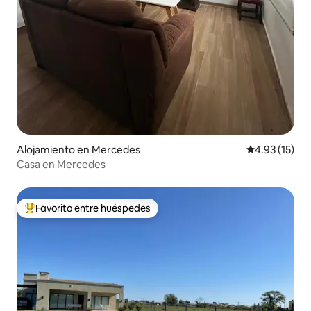
Alojamiento en Mercedes
Calificación 
4.93 (15)
Casa en Mercedes
Favorito entre huéspedes
Favorito entre huéspedes preferido