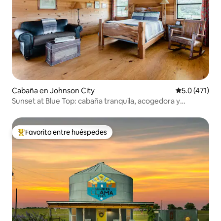
Cabaña en Johnson City
Calificación 
5.0 (471)
Sunset at Blue Top: cabaña tranquila, acogedora y
moderna
Favorito entre huéspedes
Favorito entre huéspedes preferido