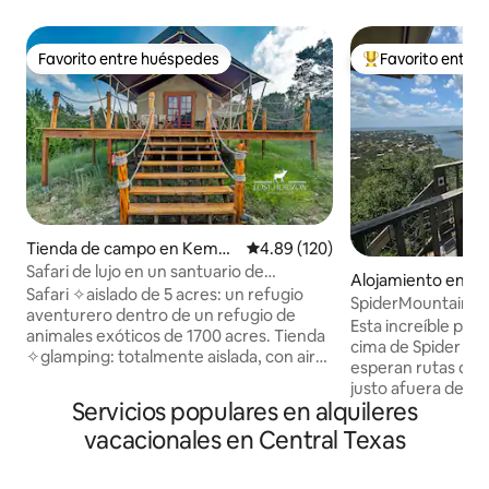
Favorito entre huéspedes
Favorito entre
Favorito entre huéspedes
Favorito entre hu
Tienda de campo en Kempn
Calificación promedio: 4.89 de 5
4.89 (120)
er
Safari de lujo en un santuario de
Alojamiento en Bu
animales con aire acondicionado
Safari ✧aislado de 5 acres: un refugio
SpiderMountain-
aventurero dentro de un refugio de
Jacuzzi-Sala de ju
Esta increíble pro
animales exóticos de 1700 acres. Tienda
cima de Spider Mo
✧glamping: totalmente aislada, con aire
esperan rutas de 
acondicionado y calefacción para una
justo afuera de tu 
comodidad durante todo el año. Acceso
Servicios populares en alquileres
lago Buchanan. ¡La
al✧ río a solo 3,5 millas de la tienda: lugar
de estar del piso 
vacacionales en Central Texas
privado en el río Lampasas para pescar,
impresionantes vist
hacer kayak y observar la vida silvestre.
bañera de hidroma
✧Observación de estrellas en una zona