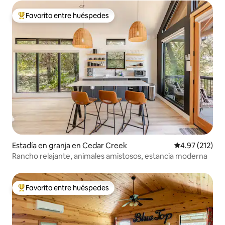
Favorito entre huéspedes
Favorito entre huéspedes preferido
Estadía en granja en Cedar Creek
Calificación p
4.97 (212)
Rancho relajante, animales amistosos, estancia moderna
Favorito entre huéspedes
Favorito entre huéspedes preferido