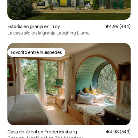
Estadía en granja en Troy
Calificación pr
4.99 (494)
La casa silo en la granja Laughing Llama
Favorito entre huéspedes
Favorito entre huéspedes
Casa del árbol en Fredericksburg
Calificación pr
4.98 (543)