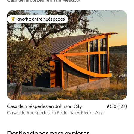
Casa del árbol Leaf en The Meadow
Favorito entre huéspedes
Favorito entre huéspedes preferido
Casa de huéspedes en Johnson City
Calificación 
5.0 (127)
Casas de huéspedes en Pedernales River - Azul
Destinaciones para explorar