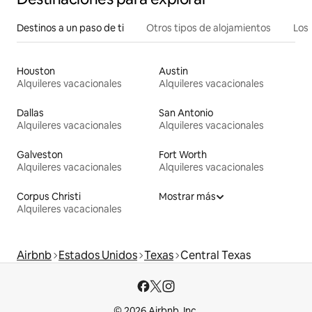
Destinos a un paso de ti
Otros tipos de alojamientos
Los 
Houston
Austin
Alquileres vacacionales
Alquileres vacacionales
Dallas
San Antonio
Alquileres vacacionales
Alquileres vacacionales
Galveston
Fort Worth
Alquileres vacacionales
Alquileres vacacionales
Corpus Christi
Mostrar más
Alquileres vacacionales
Airbnb
Estados Unidos
Texas
Central Texas
© 2026 Airbnb, Inc.