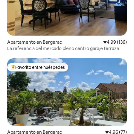
Apartamento en Bergerac
Calificación pr
4.99 (136)
La referencia del mercado pleno centro garaje terraza
Favorito entre huéspedes
Favorito entre huéspedes preferido
Apartamento en Bergerac
Calificación p
4.96 (77)