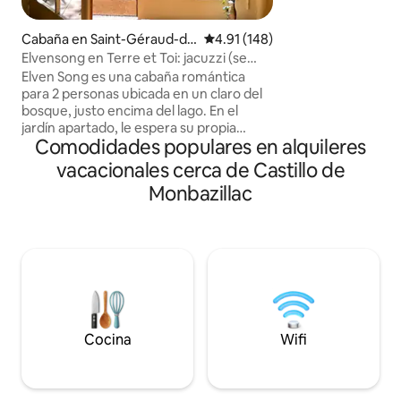
privado en cada c
niños pequeños) I
Cabaña en Saint-Géraud-de
Calificación promedio: 4.91 de 5
4.91 (148)
parejas. Vista agr
-Corps
Elvensong en Terre et Toi: jacuzzi (se
tranquila. Numerosas actividades
aceptan perros)
Elven Song es una cabaña romántica
posibles: piragüis
para 2 personas ubicada en un claro del
«gabarres» por la Dordoñ
bosque, justo encima del lago. En el
pueblos, cuevas, museos, restaurantes,
jardín apartado, le espera su propia
mercadillos...etc
Comodidades populares en alquileres
bañera de hidromasaje privada, y un
sendero cubierto de musgo le conduce
vacacionales cerca de Castillo de
hasta la orilla del agua, a 30 metros de
Monbazillac
distancia. La estructura está hecha de
troncos de árbol, y las paredes y los
bancos están esculpidos a mano en
tierra y acabados con pinturas de arcilla.
La claraboya del techo y las ventanas
altas dan una sensación de luminosidad y
amplitud al interior y permiten ver el
cielo y los 40 hectáreas de bosque sin
tener que levantarse de la cama tamaño
Cocina
Wifi
king.