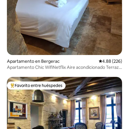
Apartamento en Bergerac
Calificación pr
4.88 (226)
Apartamento Chic WifiNetflix Aire acondicionado Terraza
Aparcamiento
Favorito entre huéspedes
Favorito entre huéspedes preferido