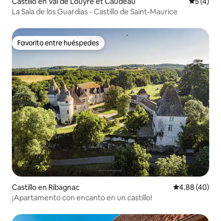
Castillo en Val de Louyre et Caudeau
Calificac
5 (4)
La Sala de los Guardias - Castillo de Saint-Maurice
Favorito entre huéspedes
Favorito entre huéspedes
Castillo en Ribagnac
Calificación p
4.88 (40)
¡Apartamento con encanto en un castillo!