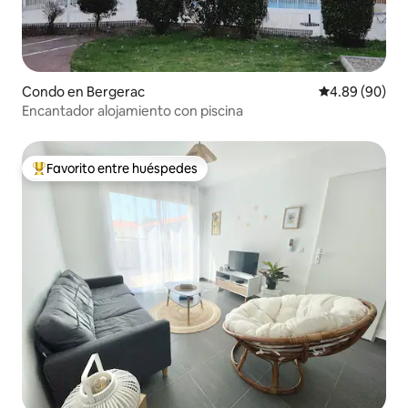
Condo en Bergerac
Calificación p
4.89 (90)
Encantador alojamiento con piscina
Favorito entre huéspedes
Favorito entre huéspedes preferido