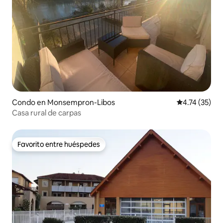
Condo en Monsempron-Libos
Calificación 
4.74 (35)
Casa rural de carpas
Favorito entre huéspedes
Favorito entre huéspedes