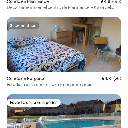
Condo en Marmande
Calificación p
4.85 (95)
Departamento en el centro de Marmande – Plaza del
Mercado
Superanfitrión
Superanfitrión
Condo en Bergerac
Calificación 
4.81 (26)
Estudio fresco con terraza y pequeño jardín
Favorito entre huéspedes
Favorito entre huéspedes