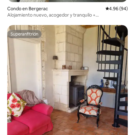
Condo en Bergerac
Calificación p
4.96 (94)
Alojamiento nuevo, acogedor y tranquilo +
estacionamiento privado
Superanfitrión
Superanfitrión