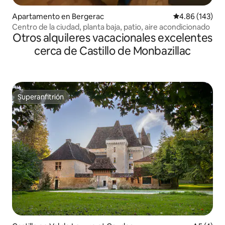
Apartamento en Bergerac
Calificación pr
4.86 (143)
Centro de la ciudad, planta baja, patio, aire acondicionado
Otros alquileres vacacionales excelentes
cerca de Castillo de Monbazillac
Superanfitrión
Superanfitrión