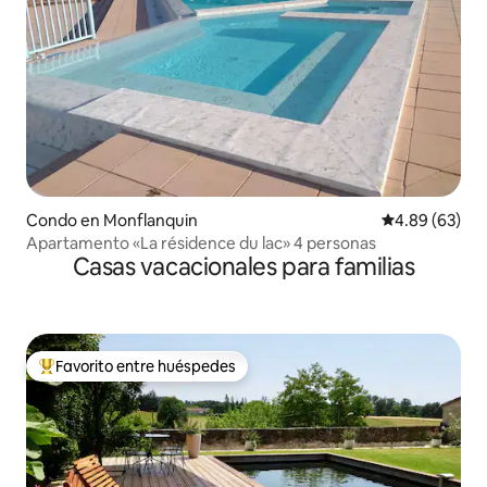
Condo en Monflanquin
Calificación p
4.89 (63)
Apartamento «La résidence du lac» 4 personas
Casas vacacionales para familias
Favorito entre huéspedes
Favorito entre huéspedes preferido