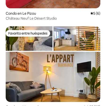
Condo en Le Pizou
Calificac
5 (6)
Château Neuf Le Désert Studio
Favorito entre huéspedes
Favorito entre huéspedes