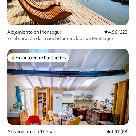
Alojamiento en Monségur
Calificación pr
4.96 (223)
En el corazón de la ciudad amurallada de Monsegur
Favorito entre huéspedes
Favorito entre huéspedes preferido
Alojamiento en Thénac
Calificación p
4.97 (58)