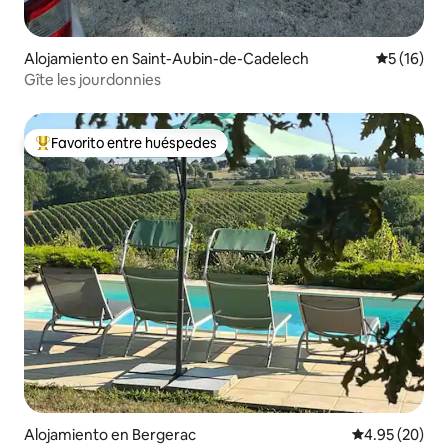
Alojamiento en Saint-Aubin-de-Cadelech
Calificaci
5 (16)
Gîte les jourdonnies
Favorito entre huéspedes
Favorito entre huéspedes preferido
Alojamiento en Bergerac
Calificación p
4.95 (20)