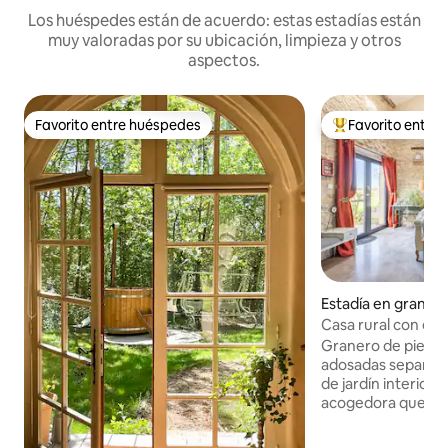
Los huéspedes están de acuerdo: estas estadías están
muy valoradas por su ubicación, limpieza y otros
aspectos.
Favorito entre huéspedes
Favorito entre
Favorito entre huéspedes
Favorito entre hu
Estadía en granja 
et-Clotte
Casa rural con en
spa privado
Granero de piedra
adosadas separada
de jardín interior
acogedora que le 
descansar en el ca
Tranquila terraza 