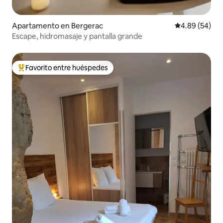
Apartamento en Bergerac
Calificación p
4.89 (54)
Escape, hidromasaje y pantalla grande
Favorito entre huéspedes
Favorito entre huéspedes preferido