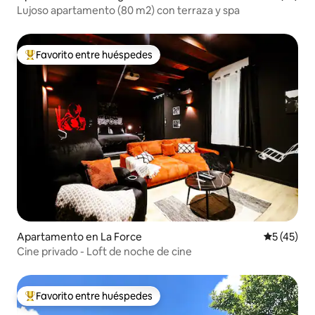
Lujoso apartamento (80 m2) con terraza y spa
Favorito entre huéspedes
Favorito entre huéspedes preferido
Apartamento en La Force
Calificaci
5 (45)
Cine privado - Loft de noche de cine
Favorito entre huéspedes
Favorito entre huéspedes preferido