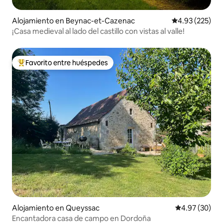
Alojamiento en Beynac-et-Cazenac
Calificación pr
4.93 (225)
¡Casa medieval al lado del castillo con vistas al valle!
Favorito entre huéspedes
Favorito entre huéspedes preferido
Alojamiento en Queyssac
Calificación p
4.97 (30)
Encantadora casa de campo en Dordoña