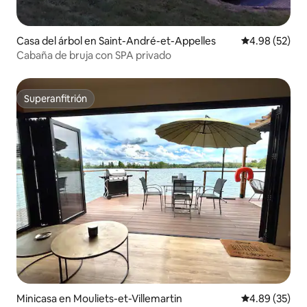
Casa del árbol en Saint-André-et-Appelles
Calificación p
4.98 (52)
Cabaña de bruja con SPA privado
Superanfitrión
Superanfitrión
Minicasa en Mouliets-et-Villemartin
Calificación p
4.89 (35)