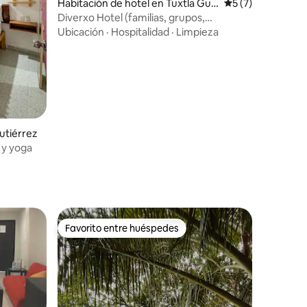
Habitación de hotel en Tuxtla Guti
Calificación prom
5 (7)
érrez
Diverxo Hotel (familias, grupos,
negocios)
Ubicación
·
Hospitalidad
·
Limpieza
utiérrez
 y yoga
Favorito entre huéspedes
Favorito entre huéspedes