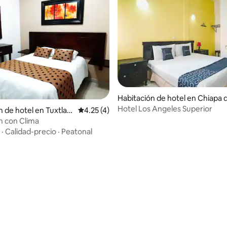
Habitación de hotel en Chiapa 
Hotel Los Angeles Superior
n de hotel en Tuxtla
Calificación promedio: 4.25 de 5, 4 reseñas
4.25 (4)
n con Clima
·
Calidad-precio
·
Peatonal