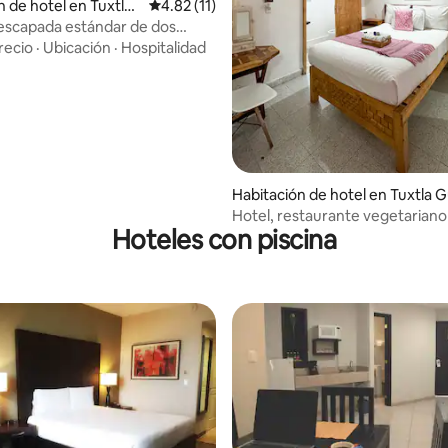
n de hotel en Tuxtla
Calificación promedio: 4.82 de 5, 11 reseñas
4.82 (11)
escapada estándar de dos
: 4.5 de 5, 36 reseñas
Tuxtla Gutiérrez
recio
·
Ubicación
·
Hospitalidad
Habitación de hotel en Tuxtla G
Hotel, restaurante vegetariano
Hoteles con piscina