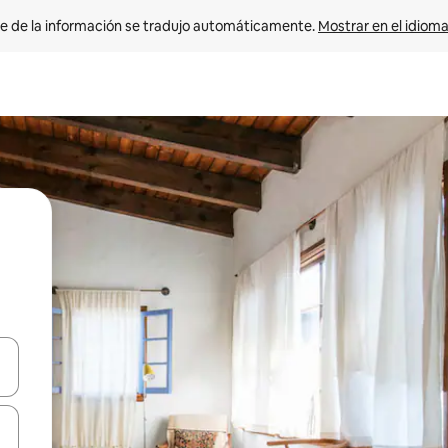
e de la información se tradujo automáticamente. 
Mostrar en el idioma
n las teclas de flecha hacia arriba y hacia abajo o explora con el tact