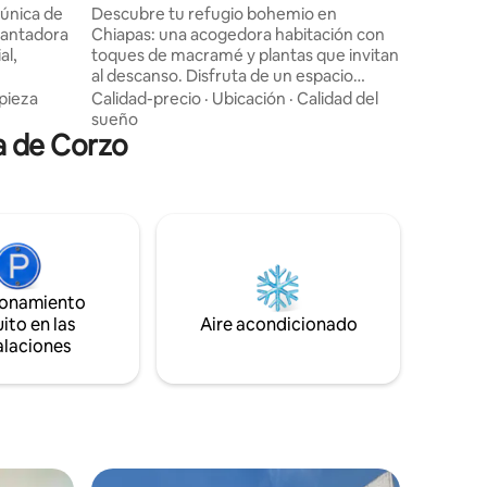
Cristóbal
única de
Descubre tu refugio bohemio en
cantadora
Chiapas: una acogedora habitación con
al,
toques de macramé y plantas que invitan
al descanso. Disfruta de un espacio
s amplios
acogedor, Smart TV y aire acondicionado
pieza
Calidad-precio
·
Ubicación
·
Calidad del
 de luz
para una comodidad total. A solo dos
sueño
a de Corzo
 privada
cuadras del vibrante Parque de la
,
Marimba, sumérgete en la cultura local
erdadero
con música en vivo y bailes. El equilibrio
NO
perfecto entre relajación y autenticidad
Tenemos
chiapaneca te espera. ¡Reserva hoy tu
e (sujeto
escapada inolvidable!
ionamiento
ito en las
Aire acondicionado
alaciones