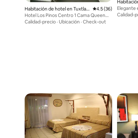
Habitació
Gutiérrez
Elegante 
Habitación de hotel en Tuxtla
Calificación promedio
4.5 (36)
camas en 
Calidad-p
Gutiérrez
Hotel Los Pinos Centro 1 Cama Queen
Con Ventilador
Calidad-precio
·
Ubicación
·
Check-out