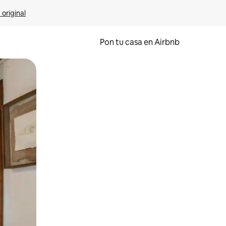
 original
Pon tu casa en Airbnb
o o desliza el dedo.