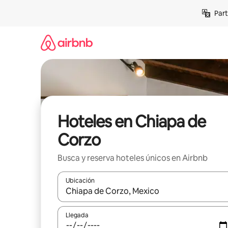
Omite
Part
el
contenido
Hoteles en Chiapa de
Corzo
Busca y reserva hoteles únicos en Airbnb
Ubicación
Cuando los resultados estén disponibles, navega co
Llegada