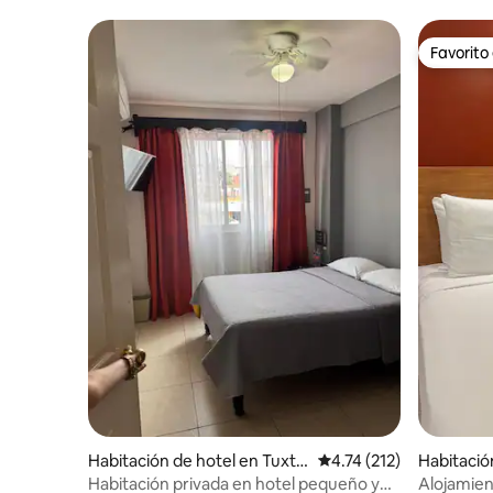
Favorito
Favorito
Habitación de hotel en Tuxtla
Calificación promedio: 
4.74 (212)
Habitació
Gutiérrez
Gutiérrez
Habitación privada en hotel pequeño y
Alojamien