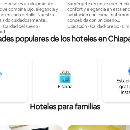
ba
balcón y TV
s House es un alojamiento
Sumérgete en una experiencia 
 que combina lujo, elegancia y
confort y elegancia en esta en
dad en cada detalle. Nuestro
habitación con cama matrimoni
a sido cuidadosamente
concebida con un diseño
para ofrecerte una experiencia
contemporáneo y acogedor. Su
·
Calidad del sueño
·
Ubicación
·
Calidad-precio
·
Lim
de el confort y el estilo se unen
ventanales permiten la entrada
dad
es populares de los hoteles en Chiap
darte el mejor descanso.
natural, mientras que la terraza
de habitaciones amplias y
te regala vistas impresionantes
das, áreas comunes con un
haciendo de este espacio un v
istinción y un servicio atento
refugio en el centro de la ciudad. 
que te sientas como en casa.
CONTAMOS CON ELEVADOR. 
ón refleja nuestro compromiso
un pequeño garaje para tu coch
idad y el buen gusto.
a disponibilidad)
Estac
Piscina
gratu
inst
Hoteles para familias