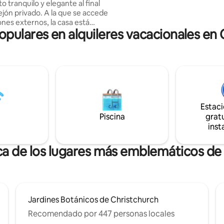
o tranquilo y elegante al final
pequeño horno de sobremesa,
ejón privado. A la que se accede
cocina eléctrica y un microonda
ones externos, la casa está
opulares en alquileres vacacionales en
en dos cápsulas conectadas por
rta externa. Los techos altos y
es de madera crean un cálido
con grandes ventiladores de
cada habitación y una
de leña. Las puertas
 de cristal se abren a vistas
ares del puerto y las colinas.
Estac
de una bebida o barbacoa en la
Piscina
gratu
aza o relájate con un baño
inst
l aire libre. A solo 5 minutos a
upermercado local y del bar de
ca de los lugares más emblemáticos de
Jardines Botánicos de Christchurch
Recomendado por 447 personas locales