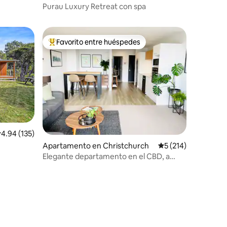
Purau Luxury Retreat con spa
Favorito entre huéspedes
Favorito entre huéspedes preferido
alificación promedio: 4.94 de 5, 135 reseñas
4.94 (135)
Apartamento en Christchurch
Calificación promedi
5 (214)
Elegante departamento en el CBD, a
poca distancia a pie del estadio