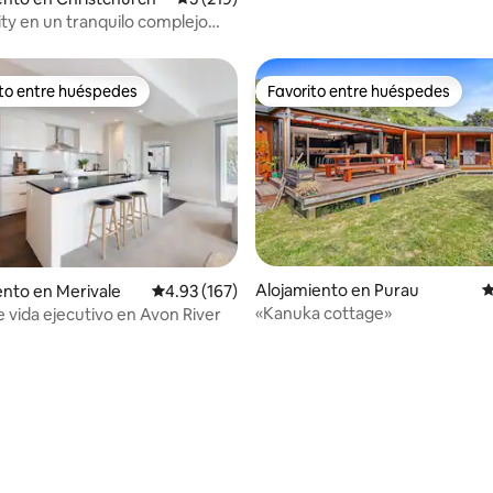
ity en un tranquilo complejo
ito entre huéspedes
Favorito entre huéspedes
 entre huéspedes preferido
Favorito entre huéspedes
Alojamiento en Purau
C
nto en Merivale
Calificación promedio: 4.93 de 5, 167 reseñas
4.93 (167)
«Kanuka cottage»
e vida ejecutivo en Avon River