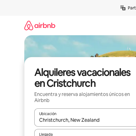
Omite
Part
el
contenido
Alquileres vacacionales
en Cristchurch
Encuentra y reserva alojamientos únicos en
Airbnb
Ubicación
Cuando los resultados estén disponibles, navega co
Llegada