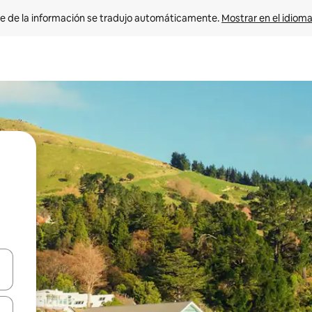
e de la información se tradujo automáticamente. 
Mostrar en el idioma
n las teclas de flecha hacia arriba y hacia abajo o explora con el tact