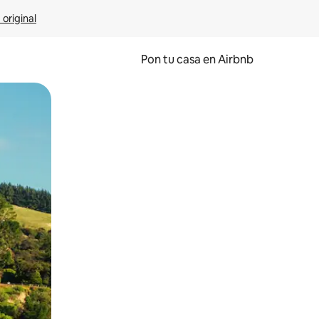
 original
Pon tu casa en Airbnb
o o desliza el dedo.