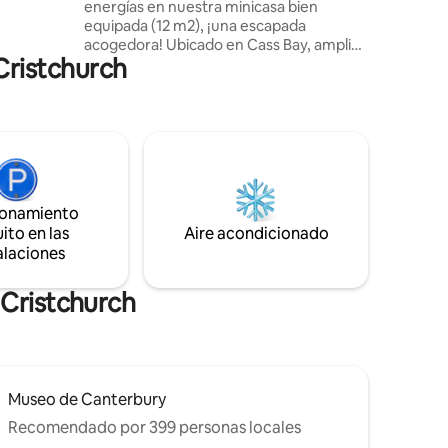
energías en nuestra minicasa bien
 una
equipada (12 m2), ¡una escapada
s.
acogedora! Ubicado en Cass Bay, amplias
 Cristchurch
vistas del puerto de Lyttelton, baño al
aire libre con agua caliente de gas para
contemplar las estrellas, cama de lujo,
baño completo, terraza con bar al aire
libre. Con fácil acceso a senderos
costeros, a 500 m a pie de la playa, a 5
minutos de Lyttelton y a 20 minutos del
centro de Christchurch, este espacio es
ionamiento
el lugar perfecto para una escapada.
ito en las
Aire acondicionado
Hemos creado el espacio de vacaciones
alaciones
que siempre buscamos, ¡ven y disfrútalo
en verano o invierno!
 Cristchurch
Museo de Canterbury
Recomendado por 399 personas locales