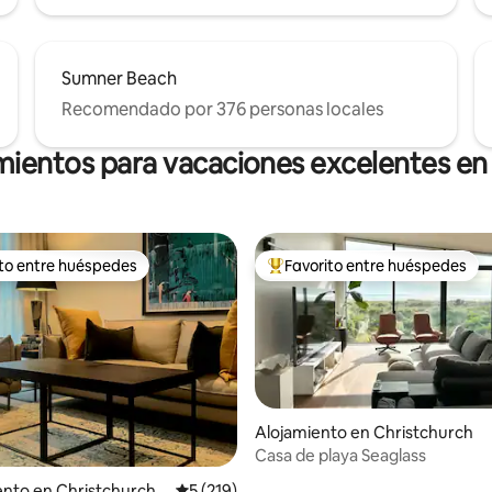
Sumner Beach
Recomendado por 376 personas locales
mientos para vacaciones excelentes en
ito entre huéspedes
Favorito entre huéspedes
 entre huéspedes preferido
Favorito entre huéspedes prefe
Alojamiento en Christchurch
Casa de playa Seaglass
4.97 de 5, 981 reseñas
nto en Christchurch
Calificación promedio: 5 de 5, 219 reseñas
5 (219)