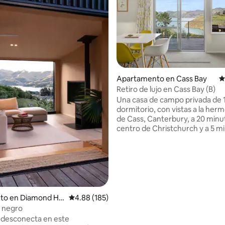
Apartamento en Cass Bay
C
.97 de 5, 666 reseñas
Retiro de lujo en Cass Bay (B)
Una casa de campo privada de 
dormitorio, con vistas a la her
de Cass, Canterbury, a 20 minu
centro de Christchurch y a 5 m
coche de Lyttelton. Una de las dos casas
independientes entre los árbol
unas vistas increíbles. Consulta 
anuncio independiente para la 
de campo. Estas modernas cabañas
tienen cada una un dormitorio
extra grande y cómoda, salón/s
nto en Diamond Ha
Calificación promedio: 4.88 de 5, 185 reseñas
4.88 (185)
estar, baño con ducha, aseo se
 negro
terraza. Las instalaciones de co
y desconecta en este
incluyen una barbacoa en la ter