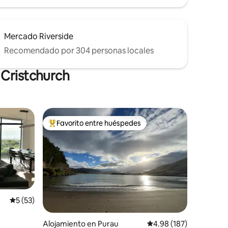
Mercado Riverside
Recomendado por 304 personas locales
 Cristchurch
Favorito entre huéspedes
rido
Favorito entre huéspedes preferido
Calificación promedio: 5 de 5, 53 reseñas
5 (53)
Alojamiento en Purau
Calificación promedio: 
4.98 (187)