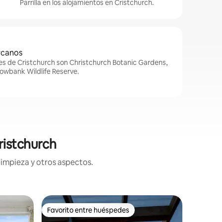
Parrilla en los alojamientos en Cristchurch.
rcanos
es de Cristchurch son Christchurch Botanic Gardens,
lowbank Wildlife Reserve.
ristchurch
limpieza y otros aspectos.
Apartam
Favorito entre huéspedes
Favorit
Favorito entre huéspedes
Favorit
Te Onepo