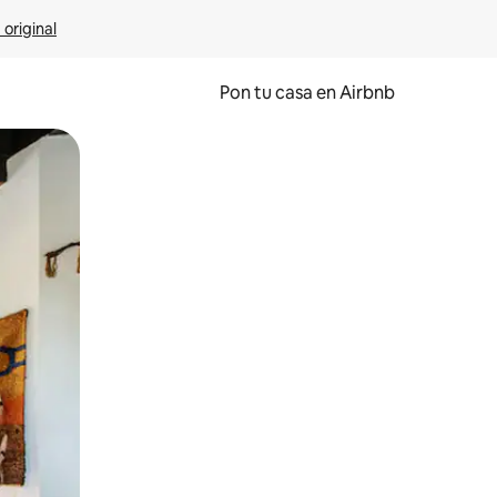
 original
Pon tu casa en Airbnb
o o desliza el dedo.