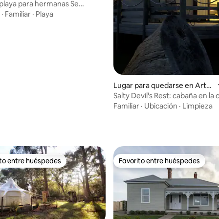
 playa para hermanas Se
mascotas.
·
Familiar
·
Playa
Lugar para quedarse en Arth
ur River
Salty Devil's Rest: cabaña en la 
Familiar
·
Ubicación
·
Limpieza
4.93 de 5, 349 reseñas
ito entre huéspedes
Favorito entre huéspedes
 entre huéspedes preferido
Favorito entre huéspedes