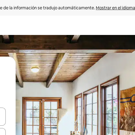
e de la información se tradujo automáticamente. 
Mostrar en el idioma
n las teclas de flecha hacia arriba y hacia abajo o explora con el tact