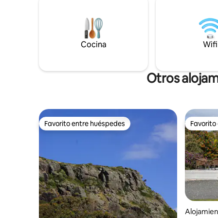
Bennetts, pademelones, diablos de
simplement
Tasmania, wombats, quolls y zarigüeyas,
justo al l
así como de las magníficas águilas de cola
Crayfish C
de cuña y marinas. La costa es salvaje e
autopista 
indómita y está lista para ser explorada.
Cocina
Salida a la
Wifi
Otros alojam
Favorito entre huéspedes
Favorito
Favorito entre huéspedes
Favorito
Alojamien