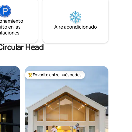
rte única
con un amigo. Hemos tratado de
 explorar
aprovechar el espacio al máximo para
ste.
que sea cómodo y relajante.
ionamiento
ito en las
Aire acondicionado
alaciones
Circular Head
Favorito entre huéspedes
rido
Favorito entre huéspedes preferido