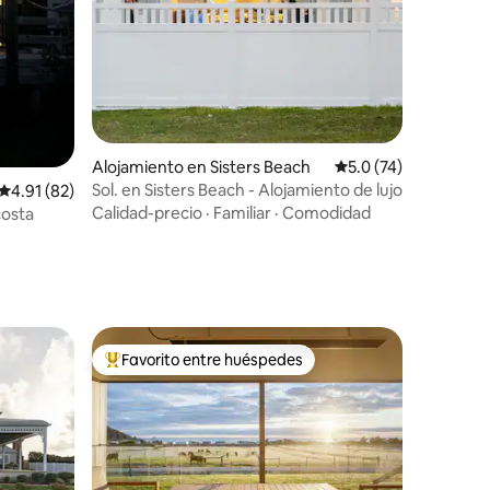
Alojamiento en Sisters Beach
Calificación promedi
5.0 (74)
Sol. en Sisters Beach - Alojamiento de lujo
Calificación promedio: 4.91 de 5, 82 reseñas
4.91 (82)
Calidad-precio
·
Familiar
·
Comodidad
costa
Favorito entre huéspedes
Favorito entre huéspedes preferido