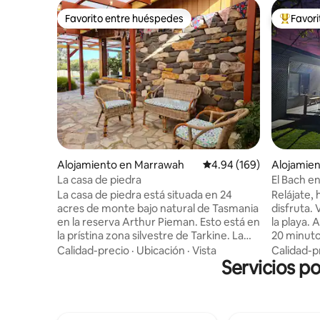
Favorito entre huéspedes
Favor
Favorito entre huéspedes
Favorito
Alojamiento en Marrawah
Calificación promedio: 
4.94 (169)
Alojamien
ek
La casa de piedra
El Bach e
La casa de piedra está situada en 24
Relájate,
acres de monte bajo natural de Tasmania
disfruta. 
en la reserva Arthur Pieman. Esto está en
la playa. A solo 12 minutos de Stanley, a
la prístina zona silvestre de Tarkine. La
20 minuto
casa de piedra está hecha de piedra,
gran supe
Calidad-precio
·
Ubicación
·
Vista
Calidad-p
hermosa madera y paredes de tierra
Servicios p
Wynyard.
apisonada. Hemos hecho un recorrido
comidas a
aproximado alrededor de nuestro
gasolinera
bloque, por favor, explóralo. Los
Explora e
pastizales son el hogar de los ualabíes de
montón de