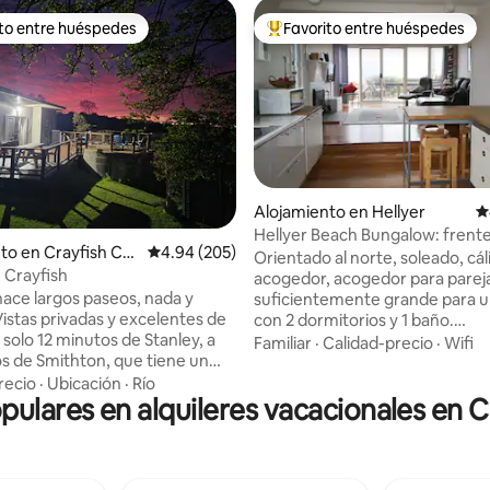
ito entre huéspedes
Favorito entre huéspedes
 entre huéspedes preferido
Favorito entre huéspedes prefe
Alojamiento en Hellyer
C
Hellyer Beach Bungalow: frente 
4.94 de 5, 169 reseñas
to en Crayfish Cre
Calificación promedio: 4.94 de 5, 205 reseñas
4.94 (205)
Orientado al norte, soleado, cál
n Crayfish
acogedor, acogedor para pareja
 hace largos paseos, nada y
suficientemente grande para un
Vistas privadas y excelentes de
con 2 dormitorios y 1 baño.
Completamente autoservicio 
Familiar
·
Calidad-precio
·
Wifi
s de Smithton, que tiene un
acceder a la taberna local para 
rmercado. A 25 minutos de
de excelentes comidas. Hay u
recio
·
Ubicación
·
Río
opulares en alquileres vacacionales en C
 Rockycape Taven, excelentes
jardín que ofrece hierbas y, por 
 solo 5 minutos. Además de 2
general, algunas verduras de 
s que se llevan y comestibles.
para que las uses. Absolutame
sta encantadora zona, con un
a la playa para su disfrute: pes
 cosas que ver y hacer. O
o nadar. Contempla atardecere