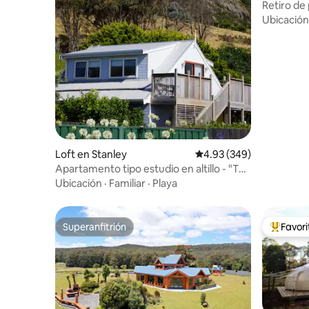
h
Retiro de
admiten 
Ubicación
Loft en Stanley
Calificación promedio: 
4.93 (349)
Apartamento tipo estudio en altillo - "The
Cubby"
Ubicación
·
Familiar
·
Playa
Superanfitrión
Favor
Superanfitrión
Favorito