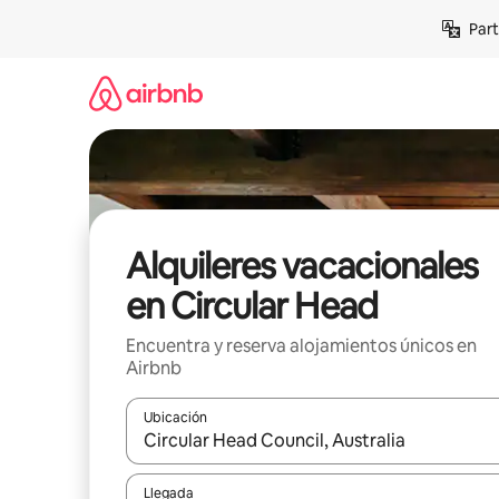
Omite
Part
el
contenido
Alquileres vacacionales
en Circular Head
Encuentra y reserva alojamientos únicos en
Airbnb
Ubicación
Cuando los resultados estén disponibles, navega co
Llegada