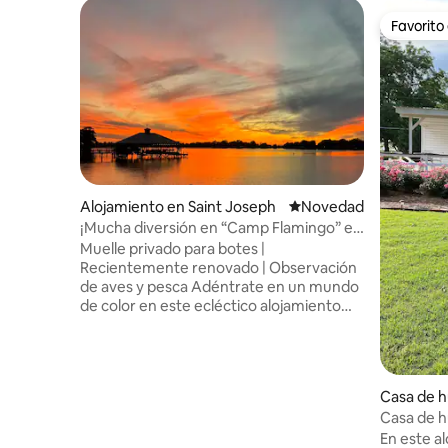
Favorito
Favorito
Alojamiento en Saint Joseph
Lugar para hospedarse
Novedad
¡Mucha diversión en “Camp Flamingo” en
el lago Bruin!
Muelle privado para botes |
Recientemente renovado | Observación
de aves y pesca Adéntrate en un mundo
de color en este ecléctico alojamiento
vacacional de St. Joseph. En el interior, la
decoración vibrante, el arte
cuidadosamente seleccionado y una
variedad de juegos crean un ambiente
Casa de 
lleno de energía y personalidad. Afuera,
ton
Casa de h
la diversión se traslada sin problemas al
En este a
agua con un muelle para botes y una