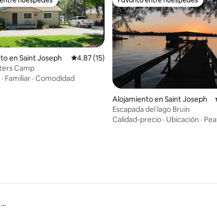
 entre huéspedes
Favorito entre huéspedes
to en Saint Joseph
Calificación promedio: 4.87 de 5, 15 reseñas
4.87 (15)
sters Camp
·
Familiar
·
Comodidad
: 5.0 de 5, 12 reseñas
Alojamiento en Saint Joseph
Escapada del lago Bruin
Calidad-precio
·
Ubicación
·
Pea
Parque Nacional Militar de Vicksburg