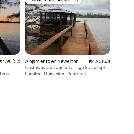
Favorito entre huéspedes
Calificación promedio: 4.96 de 5, 52 reseñas
4.96 (52)
Alojamiento en Newellton
Calificación promedio:
4.95 (63)
Castaway Cottage en el lago St. Joseph
tonal
Familiar
·
Ubicación
·
Peatonal