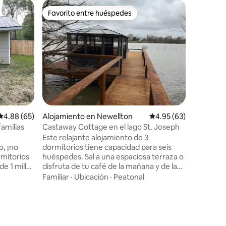
Alojamie
Favorito entre huéspedes
Favorito entre huéspedes
Rushing 
¡Te damos
Rushing Hollows! Una 
recámara
cerrada s
propieda
tranquila
el campa
próxima a
naturalez
Calificación promedio: 4.88 de 5, 65 reseñas
4.88 (65)
Alojamiento en Newellton
Calificación promedio:
4.95 (63)
totalmen
sala de e
familias
Castaway Cottage en el lago St. Joseph
amplio pa
Este relajante alojamiento de 3
Ubicado a
o, ¡no
dormitorios tiene capacidad para seis
Gibson. E
rmitorios
huéspedes. Sal a una espaciosa terraza o
Grant dec
e 1 milla
disfruta de tu café de la mañana y de las
demasiad
n. Ya
puestas de sol desde el muelle privado.
Familiar
·
Ubicación
·
Peatonal
r
Habitación 1: cama king Dormitorios 2 y 3:
camas tamaño queen. Disfruta de todos
tus deportes y programas favoritos con
í está
YouTube TV, ESPN y televisores
Los
inteligentes en todas las habitaciones