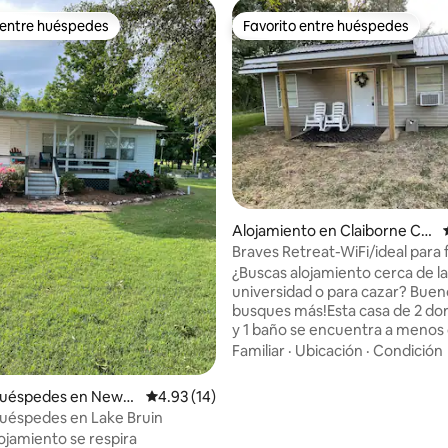
 entre huéspedes
Favorito entre huéspedes
 entre huéspedes
Favorito entre huéspedes
Alojamiento en Claiborne Co
unty
Braves Retreat-WiFi/ideal para 
¿Buscas alojamiento cerca de la
universidad o para cazar? Buen
busques más!Esta casa de 2 do
y 1 baño se encuentra a menos d
de la Universidad Estatal de Alcor
Familiar
·
Ubicación
·
Condición
sea que vengas por placer o po
negocios, ¡estamos aquí para
huéspedes en Newell
Calificación promedio: 4.93 de 5, 14 reseñas
4.93 (14)
hospedarte! Ubicada junto a la autopista
uéspedes en Lake Bruin
552, es muy privada pero aún as
lojamiento se respira
cerca de todas las actividades. 