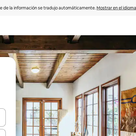
e de la información se tradujo automáticamente. 
Mostrar en el idioma
n las teclas de flecha hacia arriba y hacia abajo o explora con el tact