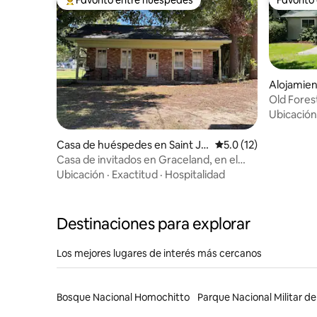
Favorito entre huéspedes preferido
Favorito
Alojamien
Old Fore
Ubicación
Casa de huéspedes en Saint Jo
Calificación promedio
5.0 (12)
seph
Casa de invitados en Graceland, en el
condado de Tensas
Ubicación
·
Exactitud
·
Hospitalidad
Destinaciones para explorar
Los mejores lugares de interés más cercanos
Bosque Nacional Homochitto