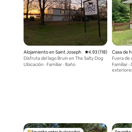
Alojamiento en Saint Joseph
Calificación promedio: 
4.93 (118)
Casa de h
burg
Disfruta del lago Bruin en The Salty Dog
Fuera de 
Ubicación
·
Familiar
·
Baño
Familiar
·
exteriore
Favorito entre huéspedes
Favorito