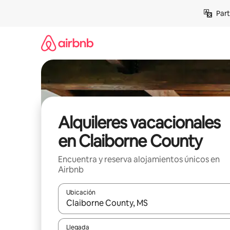
Omite
Part
el
contenido
Alquileres vacacionales
en Claiborne County
Encuentra y reserva alojamientos únicos en
Airbnb
Ubicación
Cuando los resultados estén disponibles, navega co
Llegada