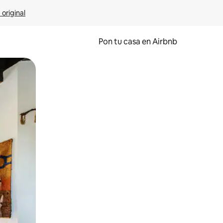
 original
Pon tu casa en Airbnb
o o desliza el dedo.