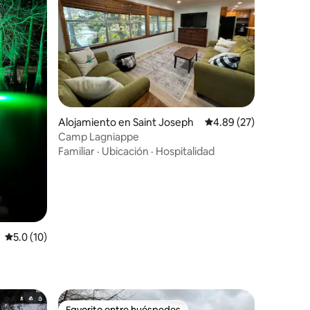
Alojamiento en Saint Joseph
Calificación promedio:
4.89 (27)
Camp Lagniappe
Familiar
·
Ubicación
·
Hospitalidad
Calificación promedio: 5.0 de 5, 10 reseñas
5.0 (10)
Favorito entre huéspedes