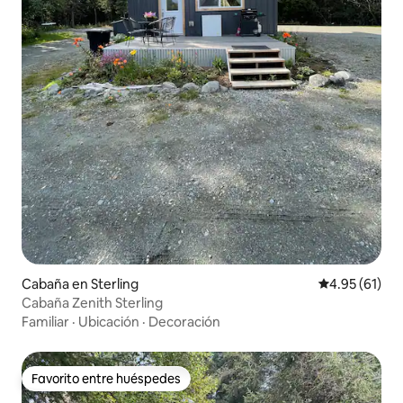
Cabaña en Sterling
Calificación 
4.95 (61)
Cabaña Zenith Sterling
Familiar
·
Ubicación
·
Decoración
Favorito entre huéspedes
Favorito entre huéspedes