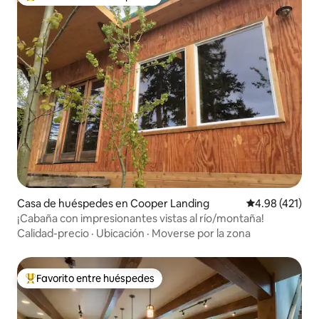
Favorito entre huéspedes preferido
Casa de huéspedes en Cooper Landing
Calificación p
4.98 (421)
¡Cabaña con impresionantes vistas al río/montaña!
Calidad-precio
·
Ubicación
·
Moverse por la zona
Favorito entre huéspedes
Favorito entre huéspedes preferido