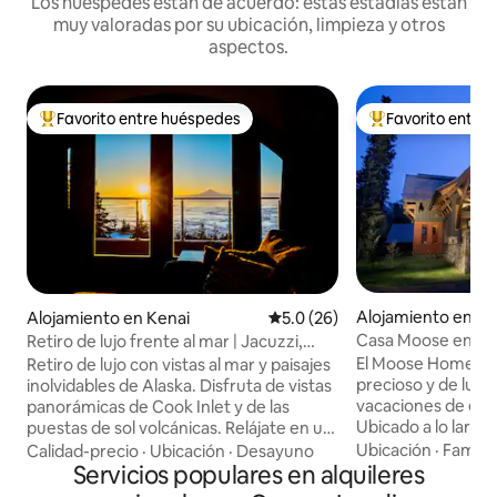
Los huéspedes están de acuerdo: estas estadías están
muy valoradas por su ubicación, limpieza y otros
aspectos.
Favorito entre huéspedes
Favorito entre
Favorito entre huéspedes preferido
Favorito entre hu
Alojamiento en C
Alojamiento en Kenai
Calificación promedio: 5.0 de 
5.0 (26)
g
Casa Moose en Ken
Retiro de lujo frente al mar | Jacuzzi,
vistas al volcán
El Moose Home of
Retiro de lujo con vistas al mar y paisajes
precioso y de lujo 
inolvidables de Alaska. Disfruta de vistas
vacaciones de ens
panorámicas de Cook Inlet y de las
Ubicado a lo largo 
puestas de sol volcánicas. Relájate en un
corazón de la pení
baño tipo spa con bañera de
Ubicación
·
Familia
Calidad-precio
·
Ubicación
·
Desayuno
tranquilo entorno
hidromasaje, ducha doble a ras de suelo
Servicios populares en alquileres
base perfecto para
y tocador doble. El espacio abierto de