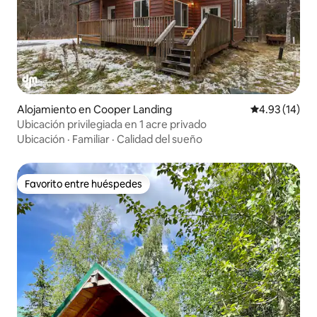
Alojamiento en Cooper Landing
Calificación 
4.93 (14)
Ubicación privilegiada en 1 acre privado
Ubicación
·
Familiar
·
Calidad del sueño
Favorito entre huéspedes
Favorito entre huéspedes