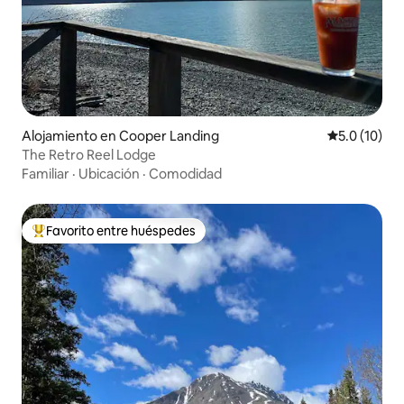
Alojamiento en Cooper Landing
Calificación
5.0 (10)
The Retro Reel Lodge
Familiar
·
Ubicación
·
Comodidad
Favorito entre huéspedes
Favorito entre huéspedes preferido