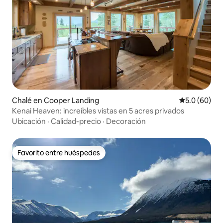
Chalé en Cooper Landing
Calificación
5.0 (60)
Kenai Heaven: increíbles vistas en 5 acres privados
Ubicación
·
Calidad-precio
·
Decoración
Favorito entre huéspedes
Favorito entre huéspedes