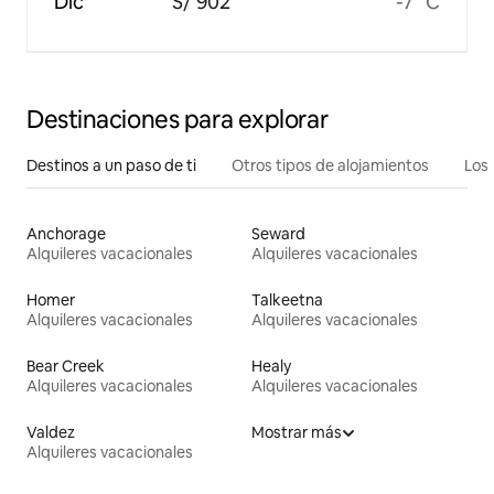
Dic
S/ 902
-7 °C
Destinaciones para explorar
Destinos a un paso de ti
Otros tipos de alojamientos
Los 
Anchorage
Seward
Alquileres vacacionales
Alquileres vacacionales
Homer
Talkeetna
Alquileres vacacionales
Alquileres vacacionales
Bear Creek
Healy
Alquileres vacacionales
Alquileres vacacionales
Valdez
Mostrar más
Alquileres vacacionales