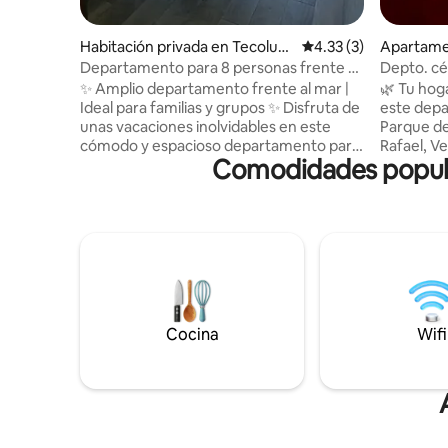
Habitación privada en Tecolutl
Calificación promedio
4.33 (3)
Apartame
a
Departamento para 8 personas frente al
Depto. cén
mar.
✨ Amplio departamento frente al mar |
🌿 Tu hogar en
Ideal para familias y grupos ✨ Disfruta de
este depa
unas vacaciones inolvidables en este
Parque del
cómodo y espacioso departamento para
Rafael, Ve
Comodidades popula
hasta 8 personas, ubicado a pocos pasos
huéspede
de la playa. Perfecto para familias o
matrimonia
grupos de amigos que buscan descanso,
cama. Disfruta de aire acondicionado,
comodidad y buena ubicación. El
Wi-Fi, Sm
departamento cuenta con espacios
completo 
amplios y bien iluminados, diseñados
pocos pas
para relajarse después de un día de sol y
cafeterías
mar. Podrás disfrutar de áreas comunes
esperamos
ideales para convivir y descansar !
casa!
Cocina
Wifi