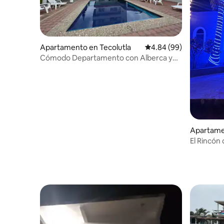
Apartamento en Tecolutla
Calificación promedio:
4.84 (99)
Cómodo Departamento con Alberca y
Vista al Mar
Apartame
El Rincón 