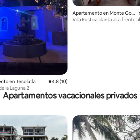
Apartamento en Monte Gord
o
Villa Rustica planta alta frente a
 4.84 de 5, 99 reseñas
nto en Tecolutla
Calificación promedio: 4.8 de 5, 10 reseñas
4.8 (10)
de la Laguna 2
Apartamentos vacacionales privados