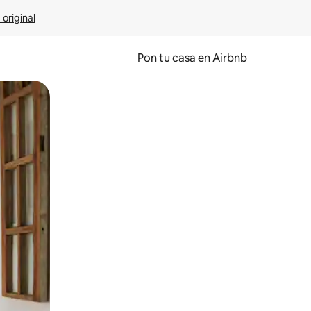
 original
Pon tu casa en Airbnb
o o desliza el dedo.