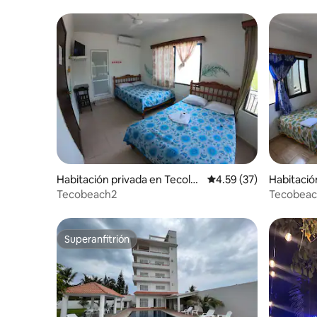
Habitación privada en Tecolut
Calificación promedio:
4.59 (37)
Habitació
la
a
Tecobeach2
Tecobeac
Superanfitrión
Superanfitrión