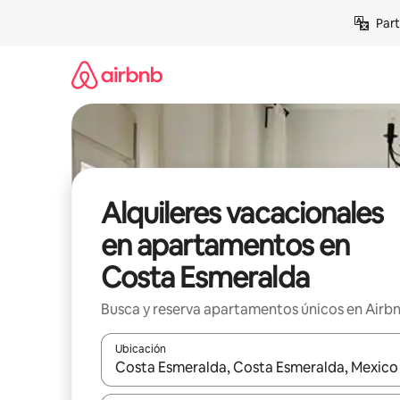
Omite
Part
el
contenido
Alquileres vacacionales
en apartamentos en
Costa Esmeralda
Busca y reserva apartamentos únicos en Airb
Ubicación
Cuando los resultados estén disponibles, navega co