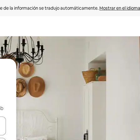
e de la información se tradujo automáticamente. 
Mostrar en el idioma
nb
n las teclas de flecha hacia arriba y hacia abajo o explora con el tact