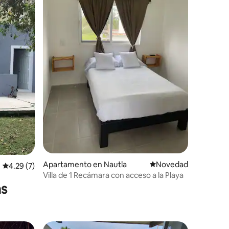
Apartamento en Nautla
Lugar para hospedars
Novedad
Calificación promedio: 4.29 de 5, 7 reseñas
4.29 (7)
Villa de 1 Recámara con acceso a la Playa
as