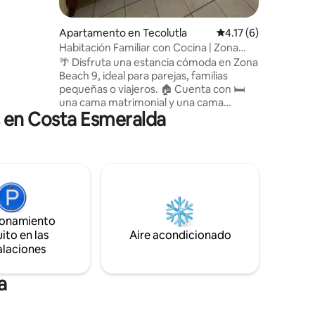
Apartamento en Tecolutla
Calificación promedi
4.17 (6)
uta de
Habitación Familiar con Cocina | Zona
 familia o
Beach 9
🌴 Disfruta una estancia cómoda en Zona
Beach 9, ideal para parejas, familias
pequeñas o viajeros. 🏠 Cuenta con 🛏️
una cama matrimonial y una cama
 en Costa Esmeralda
individual, 🍳 cocina equipada con estufa,
🧊 refrigerador, 📶 WiFi, 📺 Netflix y 🚿
agua caliente. Además, tu reservación
incluye acceso a las instalaciones de
Palapas y Camping Zona Beach 🌊, donde
podrás disfrutar de la playa, palapas y
áreas de descanso frente al mar. ✨
ionamiento
ito en las
Aire acondicionado
alaciones
a