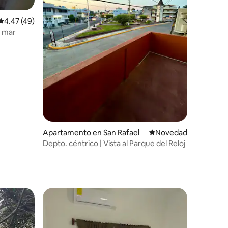
Calificación promedio: 4.47 de 5, 49 reseñas
4.47 (49)
l mar
Apartamento en San Rafael
Lugar para hospedars
Novedad
Depto. céntrico | Vista al Parque del Reloj