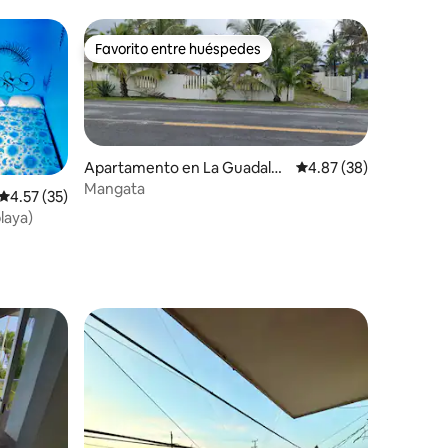
Favorito entre huéspedes
Favorito entre huéspedes
Apartamento en La Guadalu
Calificación promedio:
4.87 (38)
pe
Mangata
Calificación promedio: 4.57 de 5, 35 reseñas
4.57 (35)
playa)