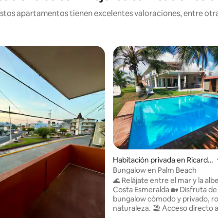
os apartamentos tienen excelentes valoraciones, entre otras
Habitación privada en Ricardo
Flores Magón
Bungalow en Palm Beach
🌊 Relájate entre el mar y la alb
Costa Esmeralda 🏡 Disfruta de un
bungalow cómodo y privado, r
naturaleza. 🏖️ Acceso directo a la playa
Camina unos pasos y siente la 