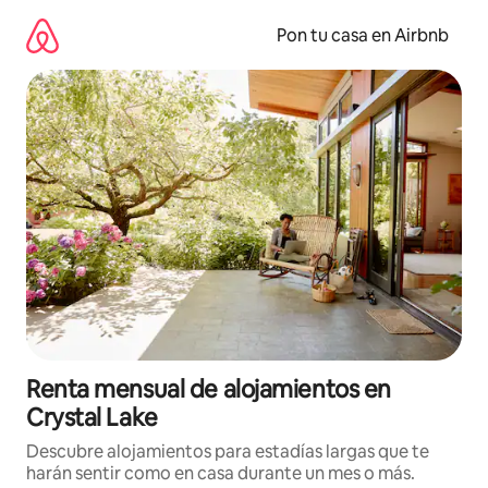
Omite
el
Pon tu casa en Airbnb
contenido
Renta mensual de alojamientos en
Crystal Lake
Descubre alojamientos para estadías largas que te
harán sentir como en casa durante un mes o más.