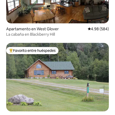
Apartamento en West Glover
Calificación pr
4.98 (584)
La cabaña en Blackberry Hill
Favorito entre huéspedes
Favorito entre huéspedes preferido