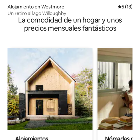
Alojamiento en Westmore
Calificaci
5 (13)
Un retiro al lago Willoughby
La comodidad de un hogar y unos
precios mensuales fantásticos
Alojamientos
Nómadas digit