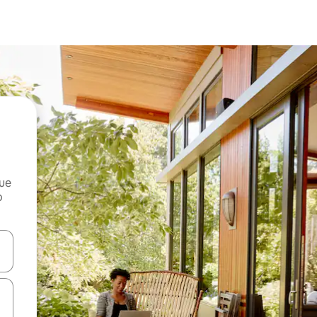
que
o
n las teclas de flecha hacia arriba y hacia abajo o explora con el tact