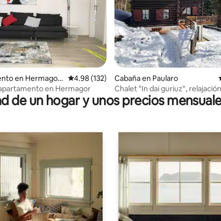
 4.96 de 5, 47 reseñas
nto en Hermagor-
Calificación promedio: 4.98 de 5, 132 reseñas
4.98 (132)
Cabaña en Paularo
er See
 apartamento en Hermagor
Chalet "In dai guriuz", relajación
 de un hogar y unos precios mensuale
naturaleza