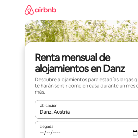
Omite
el
contenido
Renta mensual de
alojamientos en Danz
Descubre alojamientos para estadías largas 
te harán sentir como en casa durante un mes 
más.
Ubicación
Cuando los resultados estén disponibles, navega co
Llegada