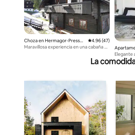
Choza en Hermagor-Presseg
Calificación promedio:
4.96 (47)
ger See
Maravillosa experiencia en una cabaña de
Apartame
montaña en Nassfeld
Pressegg
Elegante
La comodidad