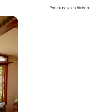
Pon tu casa en Airbnb
o o desliza el dedo.