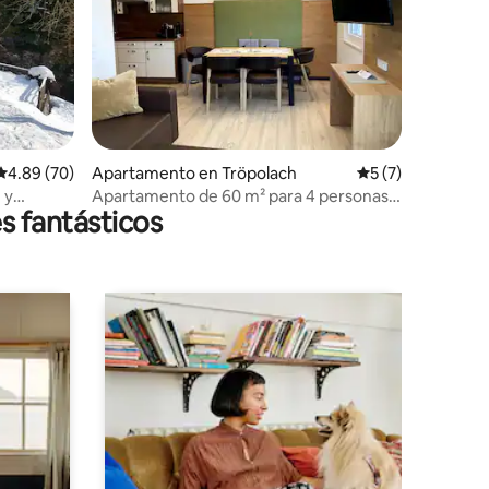
Calificación promedio: 4.89 de 5, 70 reseñas
4.89 (70)
Apartamento en Tröpolach
Calificación prom
5 (7)
 y
Apartamento de 60 m² para 4 personas,
s fantásticos
2 dormitorios