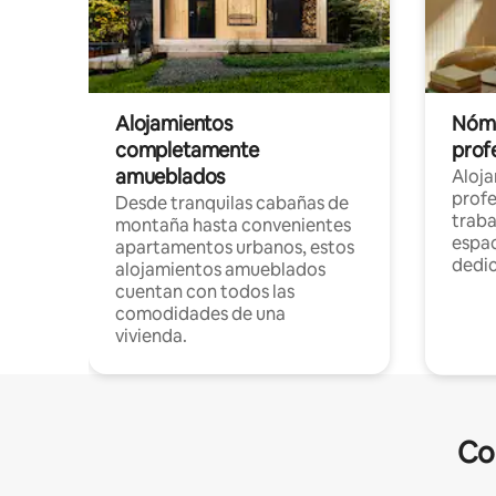
Alojamientos
Nóma
completamente
profe
amueblados
Aloj
profe
Desde tranquilas cabañas de
traba
montaña hasta convenientes
espac
apartamentos urbanos, estos
dedi
alojamientos amueblados
cuentan con todos las
comodidades de una
vivienda.
Co