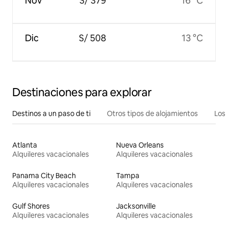
Nov
S/ 379
16 °C
Dic
S/ 508
13 °C
Destinaciones para explorar
Destinos a un paso de ti
Otros tipos de alojamientos
Los 
Atlanta
Nueva Orleans
Alquileres vacacionales
Alquileres vacacionales
Panama City Beach
Tampa
Alquileres vacacionales
Alquileres vacacionales
Gulf Shores
Jacksonville
Alquileres vacacionales
Alquileres vacacionales