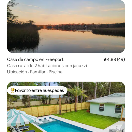
Casa de campo en Freeport
Calificación p
4.88 (49)
Casa rural de 2 habitaciones con jacuzzi
Ubicación
·
Familiar
·
Piscina
Favorito entre huéspedes
Favorito entre huéspedes preferido