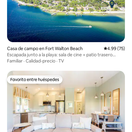
Casa de campo en Fort Walton Beach
Calificación p
4.99 (75)
Escapada junto a la playa: sala de cine + patio trasero
privado +diversión
Familiar
·
Calidad-precio
·
TV
Favorito entre huéspedes
Favorito entre huéspedes