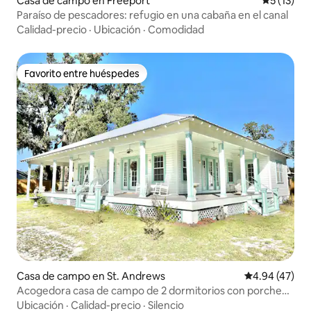
Casa de campo en Freeport
Calificaci
5 (13)
Paraíso de pescadores: refugio en una cabaña en el canal
Calidad-precio
·
Ubicación
·
Comodidad
Favorito entre huéspedes
Favorito entre huéspedes
Casa de campo en St. Andrews
Calificación 
4.94 (47)
Acogedora casa de campo de 2 dormitorios con porche
soleado
Ubicación
·
Calidad-precio
·
Silencio