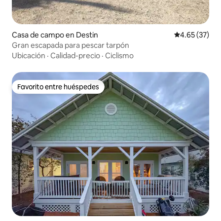
Casa de campo en Destin
Calificación 
4.65 (37)
Gran escapada para pescar tarpón
Ubicación
·
Calidad-precio
·
Ciclismo
Favorito entre huéspedes
Favorito entre huéspedes