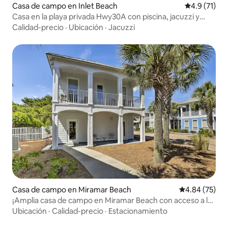
Casa de campo en Inlet Beach
Calificación
4.9 (71)
Casa en la playa privada Hwy30A con piscina, jacuzzi y
bicicletas
Calidad-precio
·
Ubicación
·
Jacuzzi
Casa de campo en Miramar Beach
Calificación p
4.84 (75)
¡Amplia casa de campo en Miramar Beach con acceso a la
playa!
Ubicación
·
Calidad-precio
·
Estacionamiento