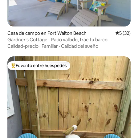
Casa de campo en Fort Walton Beach
Calificaci
5 (32)
Gardner's Cottage - Patio vallado, trae tu barco
Calidad-precio
·
Familiar
·
Calidad del sueño
Favorito entre huéspedes
Favorito entre huéspedes preferido