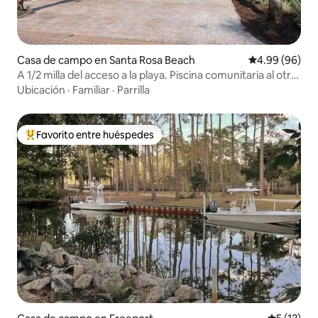
Casa de campo en Santa Rosa Beach
Calificación p
4.99 (96)
A 1/2 milla del acceso a la playa. Piscina comunitaria al otro
lado de la calle
Ubicación
·
Familiar
·
Parrilla
Favorito entre huéspedes
Favorito entre huéspedes preferido