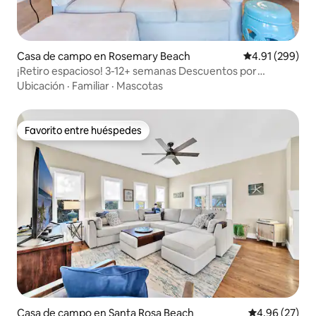
Casa de campo en Rosemary Beach
Calificación pr
4.91 (299)
¡Retiro espacioso! 3-12+ semanas Descuentos por
profundización
Ubicación
·
Familiar
·
Mascotas
Favorito entre huéspedes
Favorito entre huéspedes
Casa de campo en Santa Rosa Beach
Calificación p
4.96 (27)