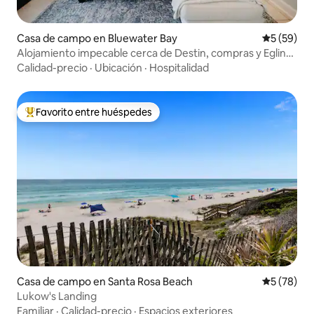
Casa de campo en Bluewater Bay
Calificaci
5 (59)
Alojamiento impecable cerca de Destin, compras y Eglin
AFB
Calidad-precio
·
Ubicación
·
Hospitalidad
Favorito entre huéspedes
Favorito entre huéspedes preferido
Casa de campo en Santa Rosa Beach
Calificaci
5 (78)
Lukow's Landing
Familiar
·
Calidad-precio
·
Espacios exteriores