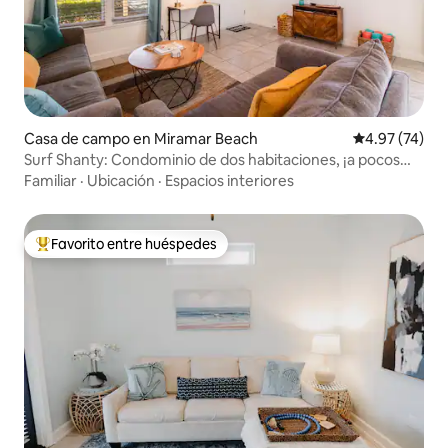
Casa de campo en Miramar Beach
Calificación 
4.97 (74)
Surf Shanty: Condominio de dos habitaciones, ¡a pocos
pasos de la playa!
Familiar
·
Ubicación
·
Espacios interiores
Favorito entre huéspedes
Favorito entre huéspedes preferido