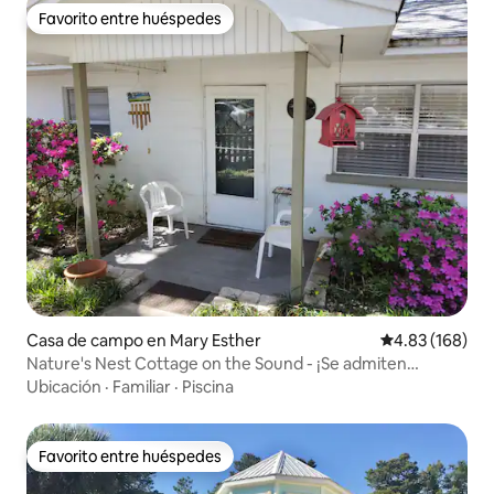
Favorito entre huéspedes
Favorito entre huéspedes
Casa de campo en Mary Esther
Calificación pr
4.83 (168)
Nature's Nest Cottage on the Sound - ¡Se admiten
mascotas!
Ubicación
·
Familiar
·
Piscina
Favorito entre huéspedes
Favorito entre huéspedes