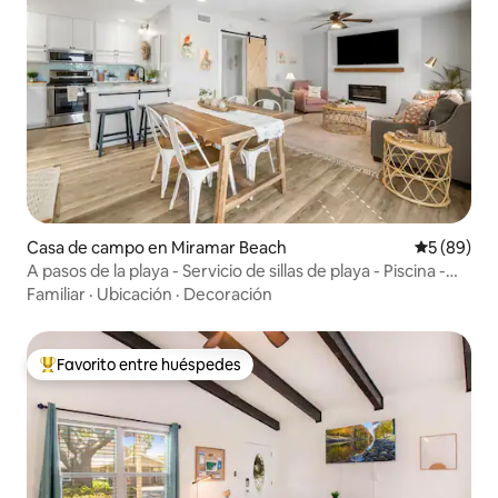
Casa de campo en Miramar Beach
Calificaci
5 (89)
A pasos de la playa - Servicio de sillas de playa - Piscina -
Actualizado
Familiar
·
Ubicación
·
Decoración
Favorito entre huéspedes
Favorito entre huéspedes preferido