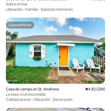
Sobre el mar
Ubicación
·
Familiar
·
Espacios interiores
Superanfitrión
Superanfitrión
Casa de campo en St. Andrews
Calificación pr
4.82 (234)
La casa rural escondida
Calidad-precio
·
Ubicación
·
Decoración