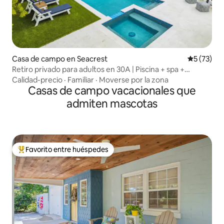
Casa de campo en Seacrest
Calificaci
5 (73)
Retiro privado para adultos en 30A | Piscina + spa +
bicicletas
Calidad-precio
·
Familiar
·
Moverse por la zona
Casas de campo vacacionales que
admiten mascotas
Favorito entre huéspedes
Favorito entre huéspedes preferido