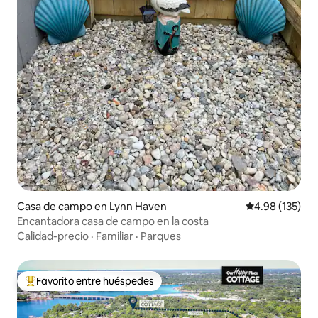
Casa de campo en Lynn Haven
Calificación p
4.98 (135)
Encantadora casa de campo en la costa
Calidad-precio
·
Familiar
·
Parques
Favorito entre huéspedes
Favorito entre huéspedes preferido