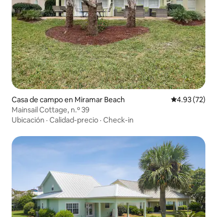
Casa de campo en Miramar Beach
Calificación 
4.93 (72)
Mainsail Cottage, n.º 39
Ubicación
·
Calidad-precio
·
Check-in