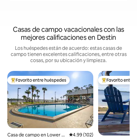
Casas de campo vacacionales con las
mejores calificaciones en Destin
Los huéspedes están de acuerdo: estas casas de
campo tienen excelentes calificaciones, entre otras
cosas, por su ubicación y limpieza.
Favorito entre huéspedes
Favorito entre
Favorito entre huéspedes preferido
Favorito entre hu
Casa de campo en Lower G
Calificación promedio: 4.99 de 5
4.99 (102)