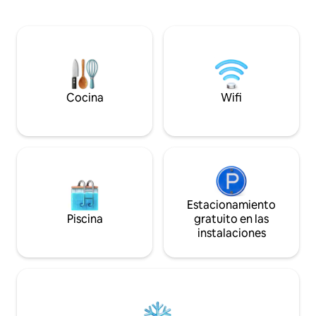
bicicletas Kope o Petzen y el esquí están
cercana ciudad de
a poca distancia en coche, perfectos
tiene un rico patri
para los amantes de la aventura. Dos de
Estamos seguros d
las ciudades más grandes de Eslovenia
tu estancia y te ir
están cerca, a 1 hora en coche de
relajada para mirar
Maribor y a 1 hora y 45 minutos de
Liubliana. Nuestra acogedora y bien
equipada casa es ideal para familias,
Cocina
Wifi
parejas o personas que viajan solas.
Estacionamiento
Piscina
gratuito en las
instalaciones