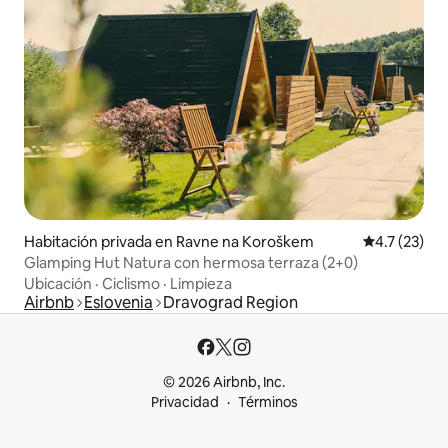
Habitación privada en Ravne na Koroškem
Calificación
4.7 (23)
Glamping Hut Natura con hermosa terraza (2+0)
Ubicación
·
Ciclismo
·
Limpieza
Airbnb
Eslovenia
Dravograd Region
© 2026 Airbnb, Inc.
Privacidad
Términos