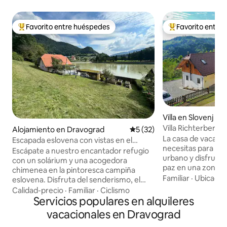
Favorito entre huéspedes
Favorito entre
Favorito entre huéspedes preferido
Favorito entre hu
Villa en Slovenj G
Villa Richterberg c
Alojamiento en Dravograd
Calificación promedio: 5 de 
5 (32)
dormitorios
La casa de vacacio
Escapada eslovena con vistas en el
necesitas para esc
corazón de la ciudad
Escápate a nuestro encantador refugio
urbano y disfruta
con un solárium y una acogedora
paz en una zona ru
chimenea en la pintoresca campiña
en una colina con
Familiar
·
Ubicació
eslovena. Disfruta del senderismo, el
solo sonidos de pá
ciclismo y la pesca a la vuelta de la
Calidad-precio
·
Familiar
·
Ciclismo
calman tu mente.
esquina. El sendero para bicicletas pasa
Servicios populares en alquileres
darte un capricho e
por la casa, ideal para los ciclistas que
vacacionales en Dravograd
sauna. La zona ofr
exploran el río Drava. El parque de
senderismo, ciclis