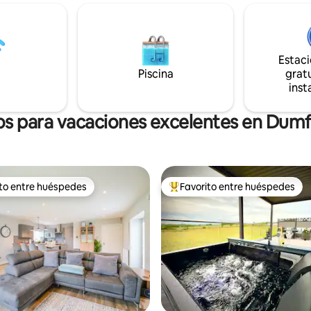
 con un estándar muy alto.
esta joya oculta ofrece soledad,
ight tiene una comunidad
impresionantes y experiencias 
a y organiza eventos durante
silvestre inolvidables. Despierta
ño, incluidos los mercados de
vista del pastoreo de ovejas y l
es, el festival de tatuajes y el
Estac
presencia de tus propias vacas 
e la luz, que termina con un
Piscina
gratu
que puedes alimentar para una
lar espectáculo de fuegos
inst
experiencia agrícola única.
s.
os para vacaciones excelentes en Dumf
ito entre huéspedes
Favorito entre huéspedes
 entre huéspedes preferido
Favorito entre huéspedes prefe