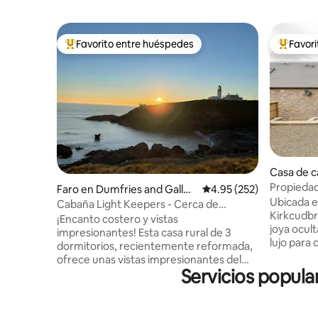
Favorito entre huéspedes
Favor
Favorito entre huéspedes preferido
Favorito
Casa de 
and Gall
Propiedad
Faro en Dumfries and Gallo
Calificación promedio: 
4.95 (252)
Mill Cott
Ubicada e
way
Cabaña Light Keepers - Cerca de
Kirkcudbr
Portpatrick
¡Encanto costero y vistas
joya ocul
impresionantes! Esta casa rural de 3
lujo para dos per
dormitorios, recientemente reformada,
se ha som
ofrece unas vistas impresionantes del
restauraci
Servicios popula
mar de Irlanda y se encuentra cerca del
que los a
pintoresco pueblo pesquero de
disfrutar
Portpatrick. Perfectamente situada para
espacioso
explorar el Southern Uplands Way,