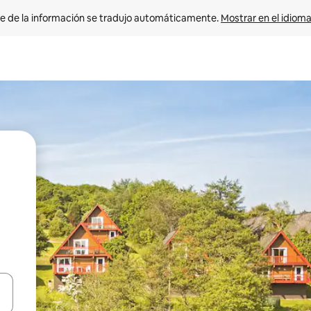
e de la información se tradujo automáticamente. 
Mostrar en el idioma
n las teclas de flecha hacia arriba y hacia abajo o explora con el tact