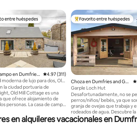
ito entre huéspedes
Favorito entre huéspedes
 entre huéspedes preferido
Favorito entre huéspedes prefe
campo en Dumfries
Calificación promedio: 4.97 de 5, 311 reseñas
4.97 (311)
oway
 moderna de lujo para dos, Old
4.95 de 5, 252 reseñas
Choza en Dumfries and Gall
C
age
n la ciudad portuaria de
oway
Garple Loch Hut
ight, Old Mill Cottage es una
Desafortunadamente, no se p
ta que ofrece alojamiento de
perros/niños/ bebés, ya que s
sonas. La casa de campo
granja de ovejas que trabaja y
etido recientemente a una
rodeados de agua. Descubre la mejor
ón completa, lo que significa
res en alquileres vacacionales en Dumf
escapada en Garple Loch Hut, 
fortunados huéspedes podrán
propio lago privado sin nadie m
 de un espacio luminoso,
alrededor. Ubicada en una tran
 y moderno que se ha
granja de ovejas en Dumfries y