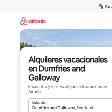
Omite
Part
el
contenido
Alquileres vacacionales
en Dumfries and
Galloway
Encuentra y reserva alojamientos únicos en
Airbnb
Ubicación
Cuando los resultados estén disponibles, navega co