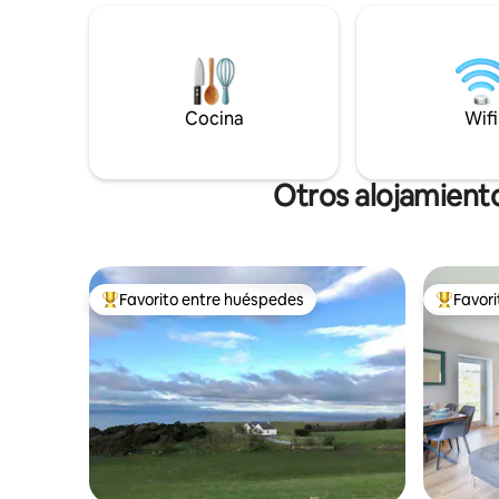
terminado
también está cerca de la playa de
Kirkcudbr
Killantringan, un punto de acceso a la
bullicios
vida silvestre donde se pueden ver
todo el a
águilas reales y ciervos rojos. Disfruta de
agricultor
la belleza de la costa suroeste de Escocia.
festival d
Cocina
Wifi
¡Reserva tu estancia hoy mismo! (PARA
espectacu
FECHAS FUTURAS UTILIZA
artificiale
AIRBNB.COM. LA APLICACIÓN PUEDE
RESTRINGIR LAS RESERVAS A UN AÑO DE
Otros alojamient
ANTELACIÓN)
Favorito entre huéspedes
Favor
Favorito entre huéspedes preferido
Favorito