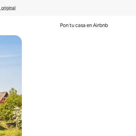
 original
Pon tu casa en Airbnb
o o desliza el dedo.