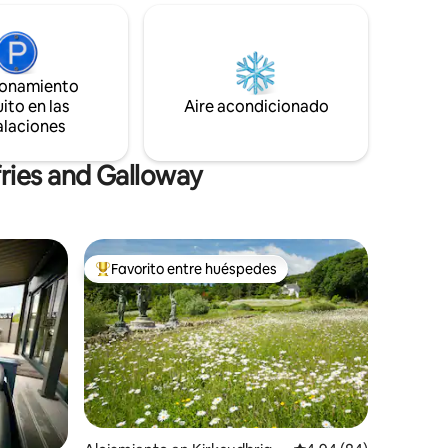
 paisajes
reconectar con familiares y amigos.
de vida
Nuestra joya de cabaña se remonta a
 con la
días más simples rodeados de belleza.
a suave
¡Disfruta!
ionamiento
Highland,
ito en las
Aire acondicionado
alaciones
ries and Galloway
Favorito entre huéspedes
rido
Favorito entre huéspedes preferido