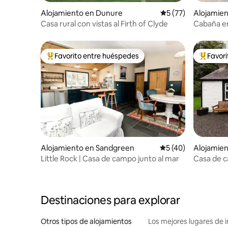
Alojamiento en Dunure
Calificación promed
5 (77)
Alojamien
lloway
Casa rural con vistas al Firth of Clyde
Cabaña en
Favorito entre huéspedes
Favor
Favorito entre huéspedes preferido
Favorito
Alojamiento en Sandgreen
Calificación promed
5 (40)
Alojamien
Little Rock | Casa de campo junto al mar
Casa de c
Destinaciones para explorar
Otros tipos de alojamientos
Los mejores lugares de 