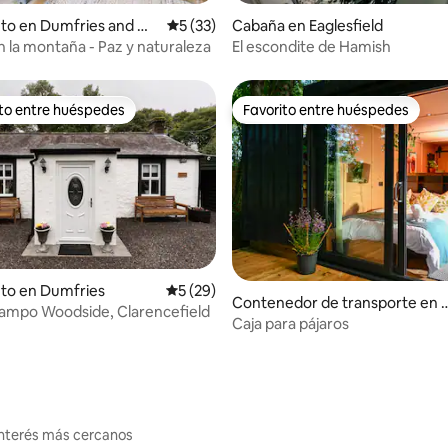
io: 5 de 5, 77 reseñas
to en Dumfries and Ga
Calificación promedio: 5 de 5, 33 reseñas
5 (33)
Cabaña en Eaglesfield
 la montaña - Paz y naturaleza
El escondite de Hamish
ito entre huéspedes
Favorito entre huéspedes
 entre huéspedes preferido
Favorito entre huéspedes
io: 5 de 5, 40 reseñas
to en Dumfries
Calificación promedio: 5 de 5, 29 reseñas
5 (29)
Contenedor de transporte en 
ampo Woodside, Clarencefield
urstonfield
Caja para pájaros
interés más cercanos