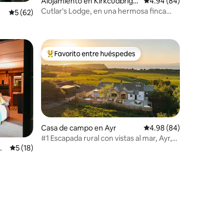
Alojamiento en Kirkcudbrigh
Calificación promedio:
4.94 (84)
t
Cutlar's Lodge, en una hermosa finca
Calificación promedio: 5 de 5, 62 reseñas
5 (62)
costera
Favorito entre huéspedes
Favorito entre huéspedes preferido
Casa de campo en Ayr
Calificación promedio:
4.98 (84)
#1 Escapada rural con vistas al mar, Ayr,
Ayrshire
Th
Calificación promedio: 5 de 5, 18 reseñas
5 (18)