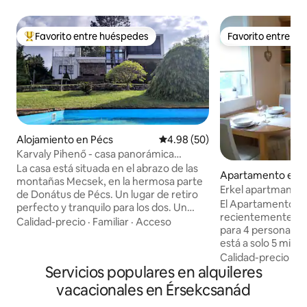
Favorito entre huéspedes
Favorito entre h
Favorito entre huéspedes preferido
Favorito entre h
Alojamiento en Pécs
Calificación promedio: 4.98 de 
4.98 (50)
Karvaly Pihenő - casa panorámica
privada
La casa está situada en el abrazo de las
Apartamento en S
montañas Mecsek, en la hermosa parte
Erkel apartman
de Donátus de Pécs. Un lugar de retiro
El Apartamento Er
perfecto y tranquilo para los dos. Un
recientemente re
verdadero descanso os espera en los
Calidad-precio
·
Familiar
·
Acceso
para 4 personas. E
espacios amplios de la casa y en su
está a solo 5 minu
magnífico panorama. El centro de la
en una calle peque
Calidad-precio
·
Fa
ciudad está cerca, con todas sus
Servicios populares en alquileres
silenciosa, con ap
posibilidades, pero lo suficientemente
durante todo el día
lejos como para que podáis retiraros a un
vacacionales en Érsekcsanád
comedor son muy 
lugar tranquilo. El bosque y los pueblos