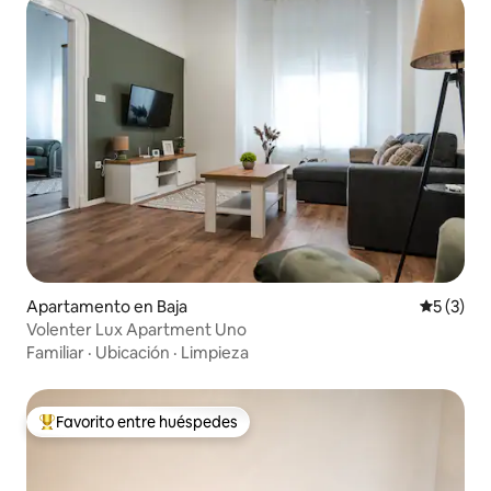
Apartamento en Baja
Calificac
5 (3)
Volenter Lux Apartment Uno
Familiar
·
Ubicación
·
Limpieza
Favorito entre huéspedes
Favorito entre huéspedes preferido