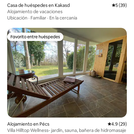
Casa de huéspedes en Kakasd
Calificaci
5 (39)
Alojamiento de vacaciones
Ubicación
·
Familiar
·
En la cercanía
Favorito entre huéspedes
Favorito entre huéspedes
Alojamiento en Pécs
Calificación
4.9 (29)
Villa Hilltop Wellness- jardín, sauna, bañera de hidromasaje