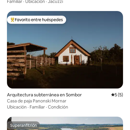
Familiar
·
Ubicación
·
Jacuzzi
Favorito entre huéspedes
Favorito entre huéspedes preferido
Arquitectura subterránea en Sombor
Calificac
5 (5)
Casa de paja Panonski Mornar
Ubicación
·
Familiar
·
Condición
Superanfitrión
Superanfitrión