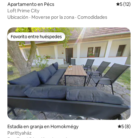
Apartamento en Pécs
Calificaci
5 (12)
Loft Prime City
Ubicación
·
Moverse por la zona
·
Comodidades
Favorito entre huéspedes
Favorito entre huéspedes
Estadía en granja en Homokmégy
Calificac
5 (8)
Parittyaház