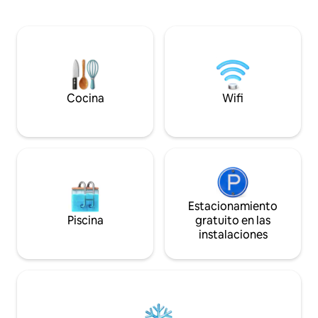
una vista y un amb
de los alrededores ofrecen muchas
Equipado con neve
oportunidades, dependiendo de cómo
utensilios de cocin
quieran pasar su tiempo. ¿Una excursión
de hornear ni lava
por Mecsek? ¿Degustación de vinos o
región vinícola o
turismo? ¿O tal vez descubrirse el uno al
de programas par
otro? ¡La elección es vuestra!
El apartamento es
Uso gratuito de WI
Cocina
Wifi
Estacionamiento
Piscina
gratuito en las
instalaciones