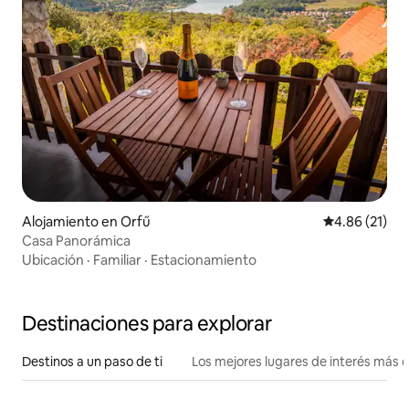
Alojamiento en Orfű
Calificación 
4.86 (21)
Casa Panorámica
Ubicación
·
Familiar
·
Estacionamiento
Destinaciones para explorar
Destinos a un paso de ti
Los mejores lugares de interés más 