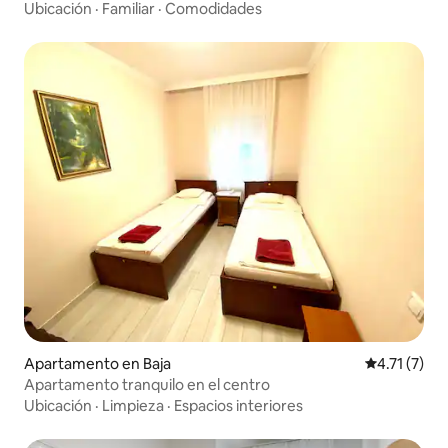
Ubicación
·
Familiar
·
Comodidades
Apartamento en Baja
Calificación
4.71 (7)
Apartamento tranquilo en el centro
Ubicación
·
Limpieza
·
Espacios interiores