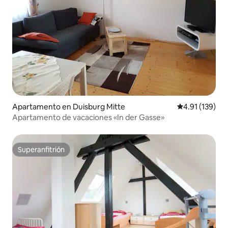
Apartamento en Duisburg Mitte
Calificación p
4.91 (139)
Apartamento de vacaciones «In der Gasse»
Superanfitrión
Superanfitrión