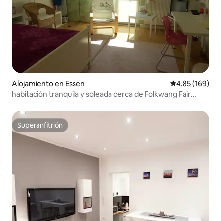
Alojamiento en Essen
Calificación pr
4.85 (169)
habitación tranquila y soleada cerca de Folkwang Fair
Essen/Düsseld
Superanfitrión
Superanfitrión