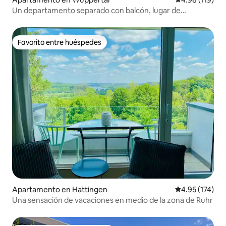
Un departamento separado con balcón, lugar de
estacionamiento y wifi
Favorito entre huéspedes
Favorito entre huéspedes
Apartamento en Hattingen
Calificación p
4.95 (174)
Una sensación de vacaciones en medio de la zona de Ruhr