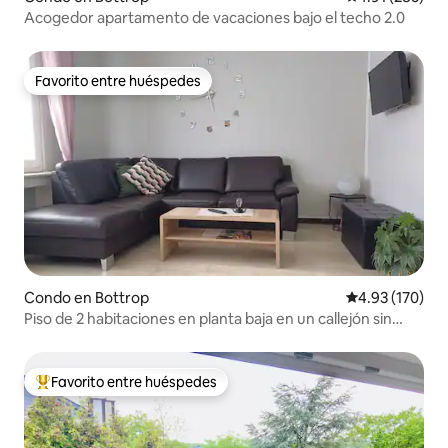
Acogedor apartamento de vacaciones bajo el techo 2.0
Favorito entre huéspedes
Favorito entre huéspedes
Condo en Bottrop
Calificación p
4.93 (170)
Piso de 2 habitaciones en planta baja en un callejón sin
salida tranquilo.
Favorito entre huéspedes
Favorito entre huéspedes preferido