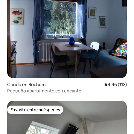
Condo en Bochum
Calificación p
4.96 (113)
Pequeño apartamento con encanto
Favorito entre huéspedes
Favorito entre huéspedes