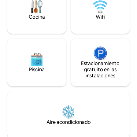
amantes de la natu
bosque. A 8 minut
Transporte público
Cocina
Wifi
autobús/145, 14 mi
Estacionamiento
Piscina
gratuito en las
instalaciones
Aire acondicionado