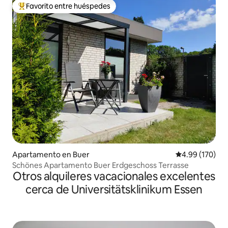
Favorito entre huéspedes
Favorito entre huéspedes preferido
Apartamento en Buer
Calificación pr
4.99 (170)
Schönes Apartamento Buer Erdgeschoss Terrasse
Otros alquileres vacacionales excelentes
cerca de Universitätsklinikum Essen