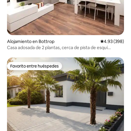
Alojamiento en Bottrop
Calificación pr
4.93 (398)
Casa adosada de 2 plantas, cerca de pista de esquí
cubierta y Centro
Favorito entre huéspedes
Favorito entre huéspedes