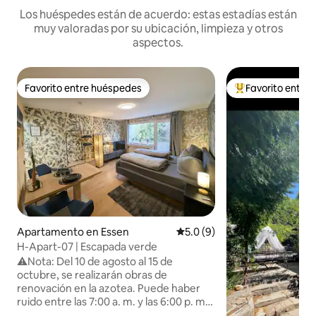
Los huéspedes están de acuerdo: estas estadías están
muy valoradas por su ubicación, limpieza y otros
aspectos.
Favorito entre huéspedes
Favorito entre
Favorito entre huéspedes
Favorito entre hu
Apartamento en Essen
Calificación promedio: 5.0 de
5.0 (9)
H-Apart-07 | Escapada verde
⚠️Nota: Del 10 de agosto al 15 de
octubre, se realizarán obras de
renovación en la azotea. Puede haber
ruido entre las 7:00 a. m. y las 6:00 p. m.,
y habrá andamios instalados. Gracias por