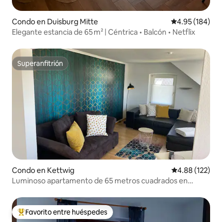
Condo en Duisburg Mitte
Calificación pr
4.95 (184)
Elegante estancia de 65 m² | Céntrica • Balcón • Netflix
Superanfitrión
Superanfitrión
Condo en Kettwig
Calificación p
4.88 (122)
Luminoso apartamento de 65 metros cuadrados en
Kettwig
Favorito entre huéspedes
Favorito entre huéspedes preferido