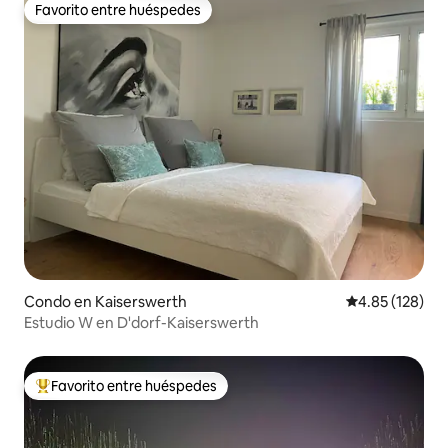
Favorito entre huéspedes
Favorito entre huéspedes
Condo en Kaiserswerth
Calificación p
4.85 (128)
Estudio W en D'dorf-Kaiserswerth
Favorito entre huéspedes
Favorito entre huéspedes preferido