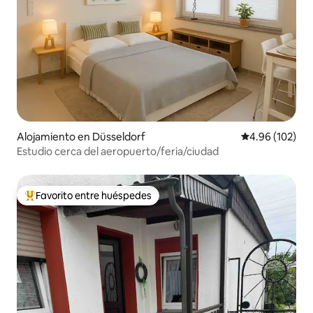
Alojamiento en Düsseldorf
Calificación pr
4.96 (102)
Estudio cerca del aeropuerto/feria/ciudad
Favorito entre huéspedes
Favorito entre huéspedes preferido