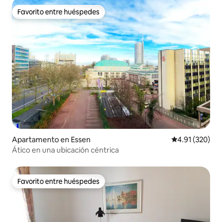
Favorito entre huéspedes
Favorito entre huéspedes
Apartamento en Essen
Calificación p
4.91 (320)
Ático en una ubicación céntrica
Favorito entre huéspedes
Favorito entre huéspedes