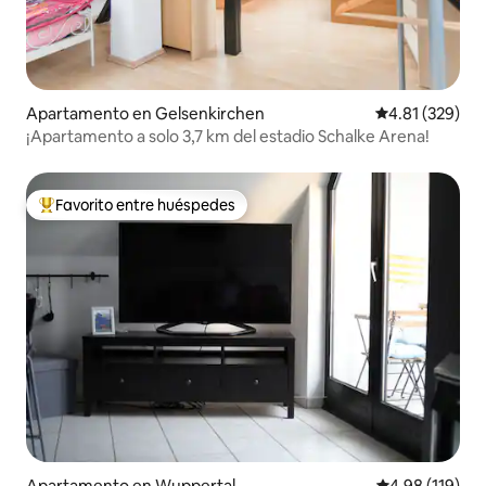
Apartamento en Gelsenkirchen
Calificación p
4.81 (329)
¡Apartamento a solo 3,7 km del estadio Schalke Arena!
Favorito entre huéspedes
Favorito entre huéspedes preferido
Apartamento en Wuppertal
Calificación p
4.98 (119)