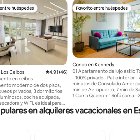
 entre huéspedes
Favorito entre huéspedes
 entre huéspedes
Favorito entre huéspedes
4.95 de 5, 231 reseñas
Condo en Kennedy
01 Apartamento de lujo estilo 
 Los Ceibos
Calificación promedio: 4.91 de 5, 46 reseñas
4.91 (46)
nuevo
- 100% privado - Patio interior - 
ento en ceibos
minutos de Consulado America
ento moderno de dos pisos,
min de Aeropuerto, 7 min de S
queos privados, 3 dormitorios
1 Cama Queen + 1 Sofá cama - 
 luminosos, cocina equipada,
e internet - Cocina americana -
secadora y WiFi, es ideal para
15h00 Check out: 11h00 -
pulares en alquileres vacacionales en 
upos de amigos. Ubicación
Cédulas/pasaportes requeridos
ada con seguridad privada en
Parqueo privado gratis en Plaza
 Ceibos Point. Cerca de
Guayarte, frente al condominio
l, Hospital del IESS, Clínica
resguardado. Horarios: Abre 6h00 /
tal, Riocentro Ceibos y el
Cierra 24h00(dom-jue) y 02h00
cano. A solo 1 hora de