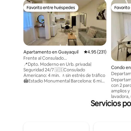
Favorito entre huéspedes
Favorito
Favorito entre huéspedes
Favorito
Apartamento en Guayaquil
Calificación promedio: 
4.95 (231)
Frente al Consulado
Americano|Moderno|Seguro24/7
📍Dpto. Moderno en Urb. privada|
Condo en
Seguridad 24/7 🇺🇸Consulado
Departam
Americano: 4 min. 🚶sin estrés de tráfico
Departam
🏟️Estadio Monumental Barcelona: 6 min.
con 2 par
vive la pasión del fútbol sin
amplios y
complicaciones de transporte. 🎓
lavadora, 
Conectividad Educativa y Corporativa: 6
Servicios po
familias o gr
min ESPOL, UTEG,IDE Business School y
Privilegi
la Universidad del Pacífico (UP). 🏥
Urbanización
Servicios y Compras: A 6 min del IESS
Plaza Cora
Ceibos y Riocentro Ceibos. ✈️ Logística
Interhospi
sin complicaciones: A tan solo 20 min. del
Consulado Ameri
Aeropuerto 🍽️ Gastronomía vía la Costa