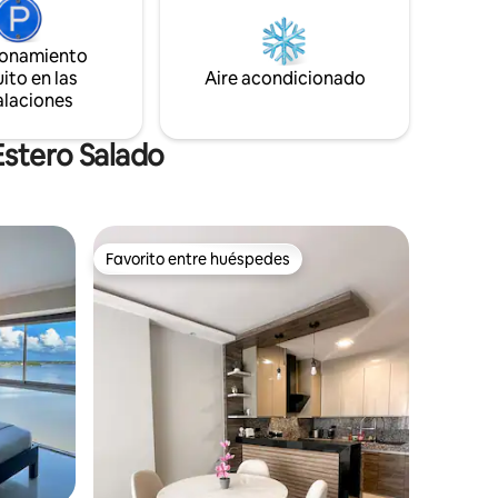
nte
lounge. The building offers a swimming
)
pool, BBQ areas, free parking, and 24/7
ionamiento
private security.
ito en las
Aire acondicionado
alaciones
Estero Salado
Favorito entre huéspedes
rido
Favorito entre huéspedes