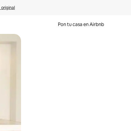
 original
Pon tu casa en Airbnb
o o desliza el dedo.