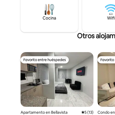
Playas Vil
y Urdesa
Salinas. Por políticas de la urbanización,
no se perm
Cocina
Wifi
Otros alojam
Favorito entre huéspedes
Favorito
Favorito entre huéspedes
Favorito
Apartamento en Bellavista
Calificación promed
5 (13)
Condo en 