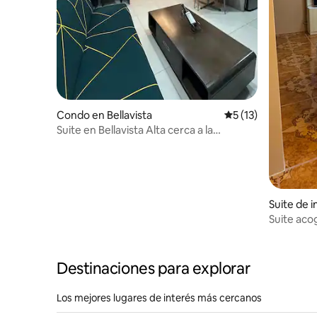
Condo en Bellavista
Calificación promed
5 (13)
Suite en Bellavista Alta cerca a la
embajada
Suite de 
Suite aco
America
Destinaciones para explorar
Los mejores lugares de interés más cercanos