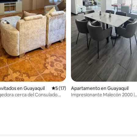
io: 5 de 5, 13 reseñas
invitados en Guayaquil
Calificación promedio: 5 de 5, 17 reseñas
5 (17)
Apartamento en Guayaquil
gedora cerca del Consulado
Impresionante Malecón 2000 |
no
Departamento de 3 dormitorios
al río