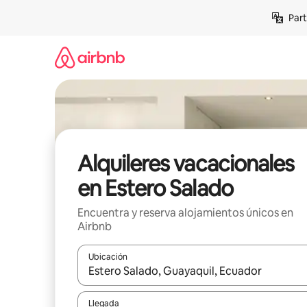
Omite
Part
el
contenido
Alquileres vacacionales
en Estero Salado
Encuentra y reserva alojamientos únicos en
Airbnb
Ubicación
Cuando los resultados estén disponibles, navega co
Llegada