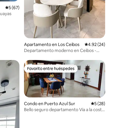
Calificación promedio: 5 de 5, 67 reseñas
5 (67)
Guayas
Apartamento en Los Ceibos
Calificación promedio:
4.92 (24)
Departamento moderno en Ceibos -
Guayaquil
Favorito entre huéspedes
Favorito entre huéspedes
Condo en Puerto Azul Sur
Calificación promed
5 (28)
Bello seguro departamento Vía a la costa
Pto Azul