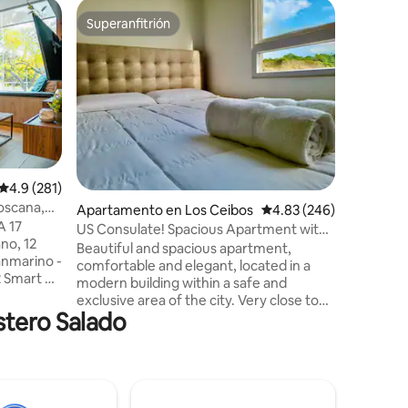
Loft en B
Superanfitrión
Superanf
Superanfitrión
Superanf
VistaHill
America
Departam
confortab
amigos o 
ciudadela
garita 24
a 10min l
Urdesa (
cerca de 
Calificación promedio: 4.9 de 5, 281 reseñas
4.9 (281)
un lado d
Toscana,
Apartamento en Los Ceibos
Calificación promedio: 
4.83 (246)
encuentr
A 17
edificio cu
US Consulate! Spacious Apartment with
no, 12
realizan
Parking
Beautiful and spacious apartment,
anmarino -
Place.
comfortable and elegant, located in a
2 Smart TV
modern building within a safe and
 Check in:
exclusive area of the city. Very close to
Estero Salado
the United States Consulate, shopping
 -
centers, clinics, and hospitals. The
apartment features 2 bedrooms with
,
split-unit air conditioning, ultra high-
speed Internet, washer/dryer, a fully
(vie-sab)
equipped kitchen, dining area, and TV