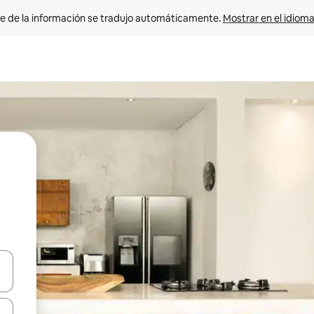
e de la información se tradujo automáticamente. 
Mostrar en el idioma
n las teclas de flecha hacia arriba y hacia abajo o explora con el tact