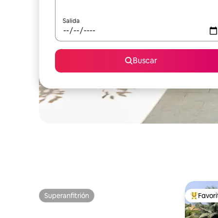
Salida
Buscar
Superanfitrión
Favor
Superanfitrión
Favorito