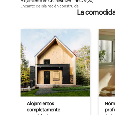
Alojamiento en Charlestown
Calificación promedio:
4.75 (20)
Encanto de isla recién construida
La comodidad
Alojamientos
Nóma
completamente
profe