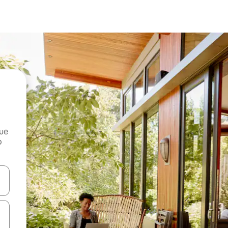
que
o
n las teclas de flecha hacia arriba y hacia abajo o explora con el tact