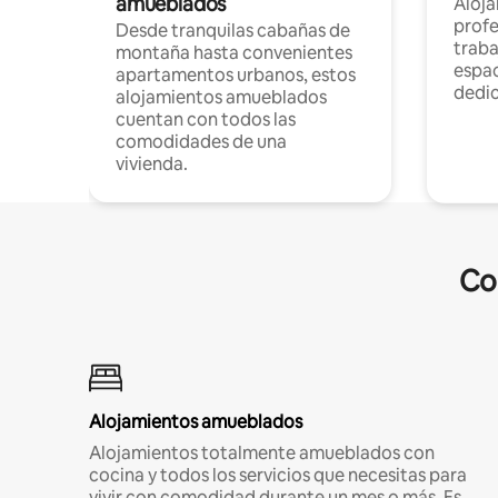
amueblados
Aloj
profe
Desde tranquilas cabañas de
traba
montaña hasta convenientes
espac
apartamentos urbanos, estos
dedi
alojamientos amueblados
cuentan con todos las
comodidades de una
vivienda.
Co
Alojamientos amueblados
Alojamientos totalmente amueblados con
cocina y todos los servicios que necesitas para
vivir con comodidad durante un mes o más. Es