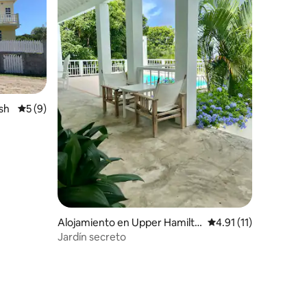
sh
Calificación promedio: 5 de 5, 9 reseñas
5 (9)
Alojamiento en Upper Hamilto
Calificación promedio
4.91 (11)
n
Jardín secreto