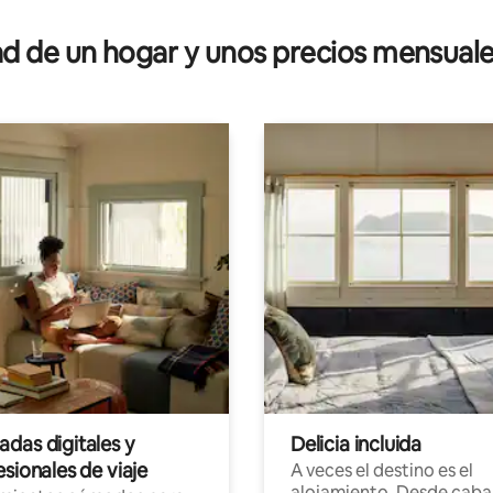
 4.75 de 5, 20 reseñas
 de un hogar y unos precios mensuale
das digitales y
Delicia incluida
sionales de viaje
A veces el destino es el
alojamiento. Desde caba