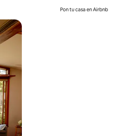
Pon tu casa en Airbnb
o o desliza el dedo.