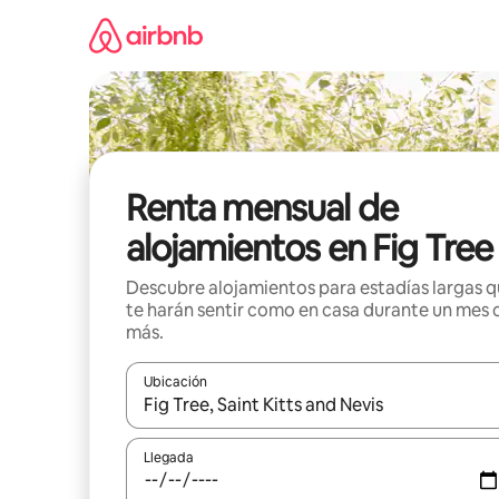
Omite
el
contenido
Renta mensual de
alojamientos en Fig Tree
Descubre alojamientos para estadías largas 
te harán sentir como en casa durante un mes 
más.
Ubicación
Cuando los resultados estén disponibles, navega co
Llegada