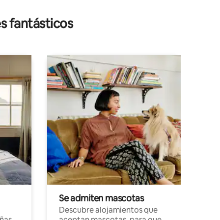
s fantásticos
Se admiten mascotas
Descubre alojamientos que
ñas
aceptan mascotas, para que