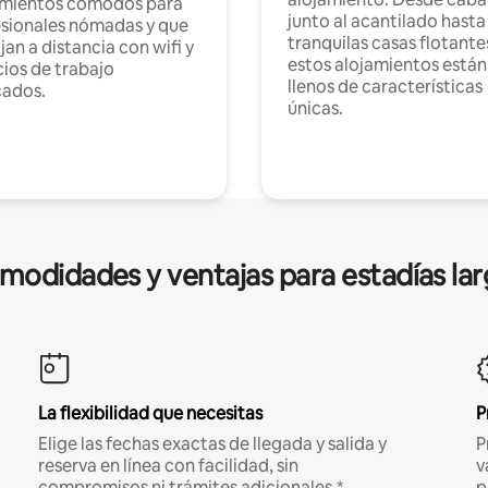
amientos cómodos para
junto al acantilado hasta
sionales nómadas y que
tranquilas casas flotante
jan a distancia con wifi y
estos alojamientos están
ios de trabajo
llenos de características
cados.
únicas.
modidades y ventajas para estadías lar
La flexibilidad que necesitas
P
Elige las fechas exactas de llegada y salida y
P
reserva en línea con facilidad, sin
v
compromisos ni trámites adicionales.*
p