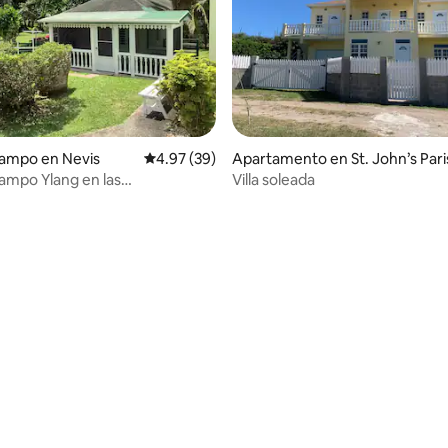
campo en Nevis
Calificación promedio: 4.97 de 5, 39 reseñas
4.97 (39)
Apartamento en St. John’s Pari
ampo Ylang en las
Villa soleada
ones de Nevis Peak