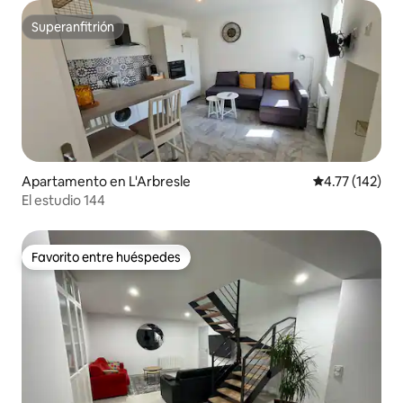
Superanfitrión
Superanfitrión
Apartamento en L'Arbresle
Calificación p
4.77 (142)
El estudio 144
Favorito entre huéspedes
Favorito entre huéspedes