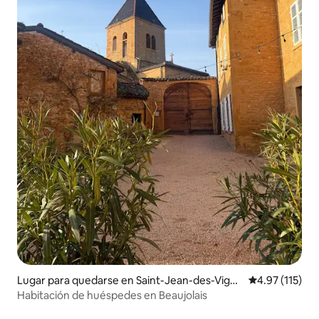
Lugar para quedarse en Saint-Jean-des-Vign
Calificación p
4.97 (115)
es
Habitación de huéspedes en Beaujolais