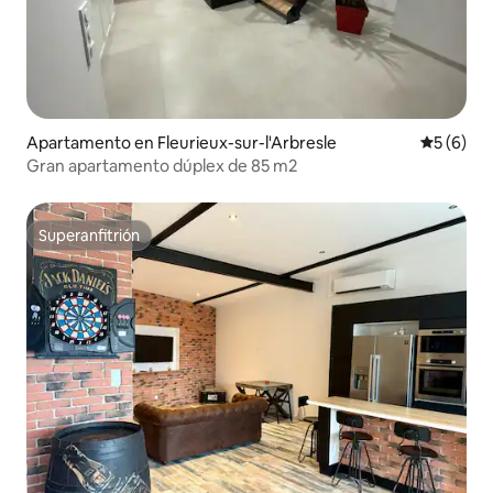
Apartamento en Fleurieux-sur-l'Arbresle
Calificac
5 (6)
Gran apartamento dúplex de 85 m2
Superanfitrión
Superanfitrión