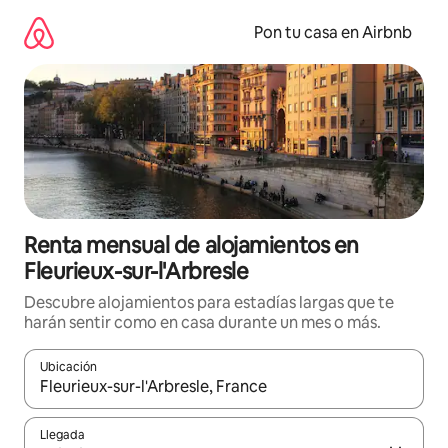
Omite
el
Pon tu casa en Airbnb
contenido
Renta mensual de alojamientos en
Fleurieux-sur-l'Arbresle
Descubre alojamientos para estadías largas que te
harán sentir como en casa durante un mes o más.
Ubicación
Cuando los resultados estén disponibles, navega con las teclas d
Llegada