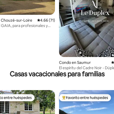
4.84 de 5, 213 reseñas
 Chouzé-sur-Loire
Calificación promedio: 4.66 de 5, 71 reseñas
4.66 (71)
l GAIA, para profesionales y
stas
Condo en Saumur
C
El espíritu del Cadre Noir - Dúp
Casas vacacionales para familias
excepción
ito entre huéspedes
Favorito entre huéspedes
 entre huéspedes preferido
Favorito entre huéspedes prefe