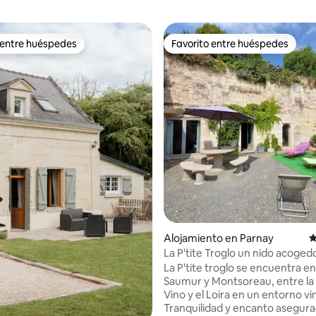
 entre huéspedes
Favorito entre huéspedes
 entre huéspedes
Favorito entre huéspedes
4.95 de 5, 433 reseñas
Alojamiento en Parnay
C
La P'tite Troglo un nido acogedo
ladera
La P'tite troglo se encuentra e
Saumur y Montsoreau, entre la 
Vino y el Loira en un entorno vin
Tranquilidad y encanto asegur