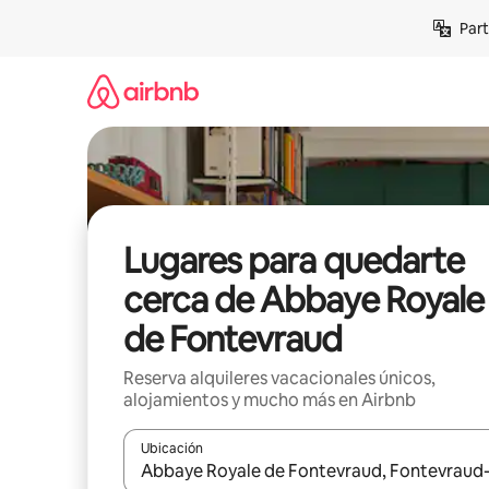
Omite
Part
el
contenido
Lugares para quedarte
cerca de Abbaye Royale
de Fontevraud
Reserva alquileres vacacionales únicos,
alojamientos y mucho más en Airbnb
Ubicación
Cuando los resultados estén disponibles, navega co