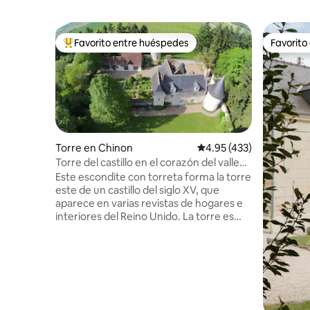
Favorito entre huéspedes
Favorito
Favorito entre huéspedes preferido
Favorito
Torre en Chinon
Calificación promedio: 
4.95 (433)
Torre del castillo en el corazón del valle
del Loira
Este escondite con torreta forma la torre
este de un castillo del siglo XV, que
aparece en varias revistas de hogares e
interiores del Reino Unido. La torre es
completamente independiente y su
bonito balcón cubierto ofrece
impresionantes vistas sobre el huerto de
trufas del castillo. Internamente está
lleno de carácter con un dormitorio
circular con vigas y una bañera de
hidromasaje en el último piso y una sala