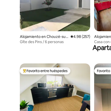
Alojamiento en Chouzé-sur
Calificación promedio: 
4.98 (257)
Alojamie
-Loire
Loire
Gîte des Pins / 6 personas
Casa con 
Aparta
Favorito entre huéspedes
Favorito
Favorito entre huéspedes preferido
Favorito