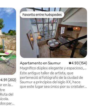
Apartame
Favorito entre huéspedes
Favor
Favorito entre huéspedes
Favorit
l'Abbaye
Estudio «
planta ba
En el cor
Abadía Re
planta ba
restaurad
Parque R
cerca de 
como Sau
Montreuil
etc. Cerc
Apartamento en Saumur
Calificación promedio: 
4.93 (154)
Viena, en 
todo en e
Magnífico dúplex elegante y espacioso,
'Saumur-
con espacio para bicicletas
Este antiguo taller de artista, que
'Bourguei
perteneció al fotógrafo de la ciudad de
alificación promedio: 4.91 de 5, 202 reseñas
4.91 (202)
Saumur a principios del siglo XX, hace
r en la
que este lugar sea único por su cristalera
ntre
de más de 4 metros de altura, con vistas
Ruta del
a la iglesia más antigua de la ciudad. El
ícola.
apartamento está situado en pleno
ados para
centro, al lado de un aparcamiento