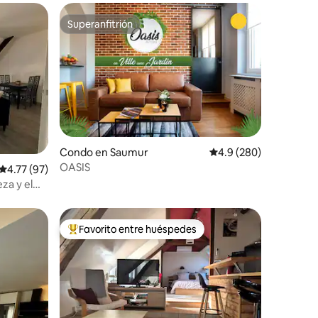
Superanfitrión
Superanfitrión
Condo en Saumur
Calificación promedio:
4.9 (280)
OASIS
Calificación promedio: 4.77 de 5, 97 reseñas
4.77 (97)
eza y el
Favorito entre huéspedes
rido
Favorito entre huéspedes preferido