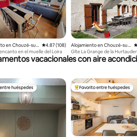
4.98 de 5, 257 reseñas
nto en Chouzé-sur-
Calificación promedio: 4.87 de 5, 108 reseñas
4.87 (108)
Alojamiento en Chouzé-sur-
C
Loire
encanto en el muelle del Loira
Gîte La Grange de la Hurtauder
mentos vacacionales con aire acondi
 entre huéspedes
Favorito entre huéspedes
 entre huéspedes
Favorito entre huéspedes prefe