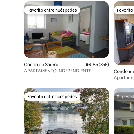
Favorito entre huéspedes
Favorito
Favorito entre huéspedes
Favorito
Condo en Saumur
Calificación promedio: 
4.85 (355)
APARTAMENTO INDEPENDIENTE
Condo en
SAUMUR CENTRO.
Apartamen
centro
Favorito entre huéspedes
Superanf
Favorito entre huéspedes
Superanf