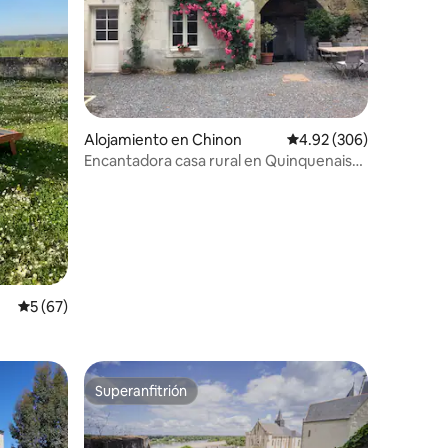
Alojamiento en Chinon
Calificación promedio: 
4.92 (306)
Encantadora casa rural en Quinquenais
en Chinon
Calificación promedio: 5 de 5, 67 reseñas
5 (67)
Superanfitrión
rido
Superanfitrión