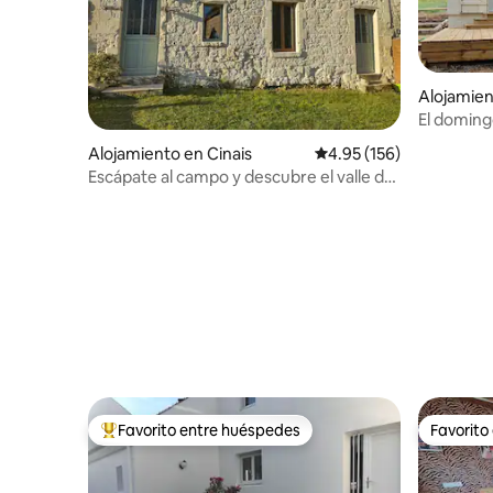
Alojamien
t-Martin
El domin
Alojamiento en Cinais
Calificación promedio: 
4.95 (156)
Escápate al campo y descubre el valle del
Loira
Favorito entre huéspedes
Favorito
Favorito entre huéspedes preferido
Favorito