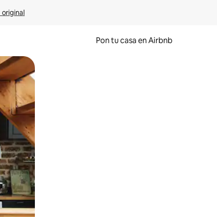
 original
Pon tu casa en Airbnb
o o desliza el dedo.