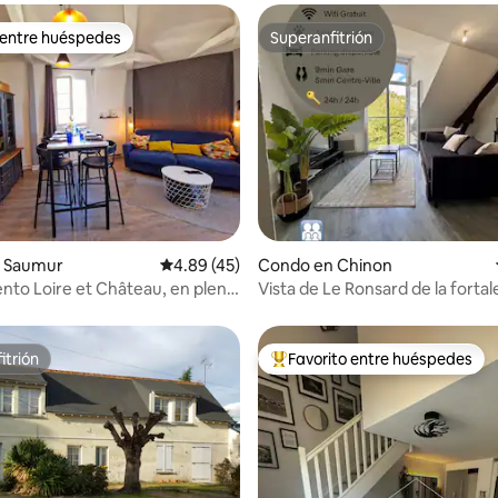
 entre huéspedes
Superanfitrión
 entre huéspedes
Superanfitrión
4.85 de 5, 355 reseñas
 Saumur
Calificación promedio: 4.89 de 5, 45 reseñas
4.89 (45)
Condo en Chinon
to Loire et Château, en pleno
Vista de Le Ronsard de la fortal
centro histórico
itrión
Favorito entre huéspedes
itrión
Favorito entre huéspedes prefe