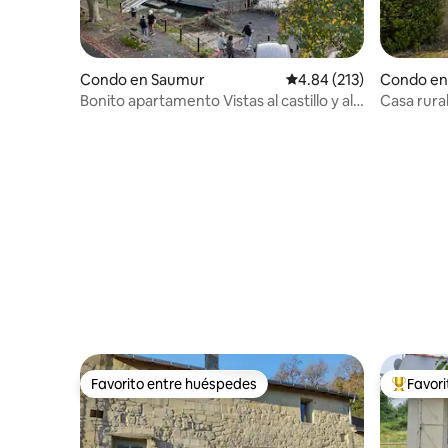
Condo en Saumur
Calificación promedio: 
4.84 (213)
Condo en
Bonito apartamento Vistas al castillo y al
Casa rura
Loira
vacacioni
Favorito entre huéspedes
Favor
Favorito entre huéspedes
Favorito