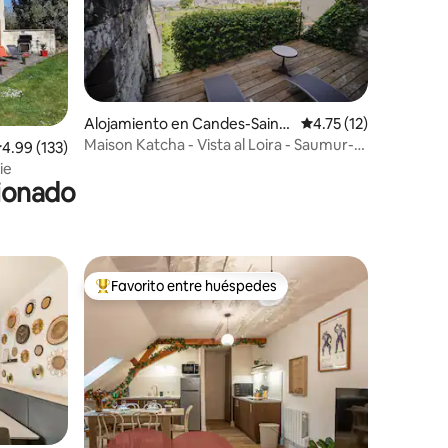
Alojamiento en Candes-Saint-
Calificación promedio
4.75 (12)
Martin
Maison Katcha - Vista al Loira - Saumur-
alificación promedio: 4.99 de 5, 133 reseñas
4.99 (133)
Chinon
ie
cionado
Favorito entre huéspedes
rido
Favorito entre huéspedes preferido