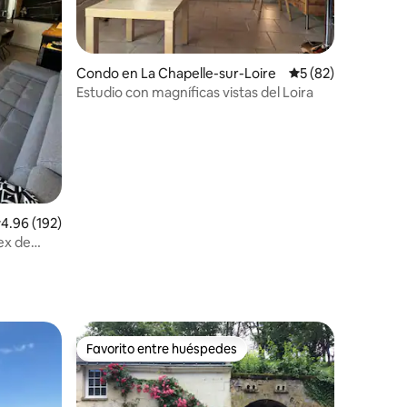
Condo en La Chapelle-sur-Loire
Calificación promed
5 (82)
Estudio con magníficas vistas del Loira
alificación promedio: 4.96 de 5, 192 reseñas
4.96 (192)
lex de
Favorito entre huéspedes
rido
Favorito entre huéspedes