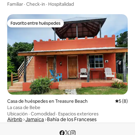
Familiar
·
Check-in
·
Hospitalidad
Favorito entre huéspedes
Favorito entre huéspedes
Casa de huéspedes en Treasure Beach
Calificac
5 (8)
La casa de Bebe
Ubicación
·
Comodidad
·
Espacios exteriores
Airbnb
Jamaica
Bahía de los Franceses