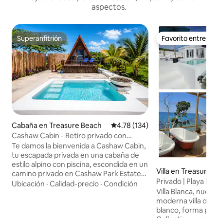
aspectos.
Superanfitrión
Favorito entre h
Superanfitrión
Favorito entre h
Cabaña en Treasure Beach
Calificación promedio: 4.78 de 5
4.78 (134)
Cashaw Cabin - Retiro privado con
piscina
Te damos la bienvenida a Cashaw Cabin,
tu escapada privada en una cabaña de
estilo alpino con piscina, escondida en un
Villa en Treasure 
camino privado en Cashaw Park Estate
Privado | Playa | Pi
en Treasure Beach. Esta tranquila
Ubicación
·
Calidad-precio
·
Condición
culinaria
Villa Blanca, nuest
cabaña con aire acondicionado tiene
moderna villa de p
baño privado, ducha al aire libre, cama
blanco, forma parte
tamaño queen y una acogedora cocina