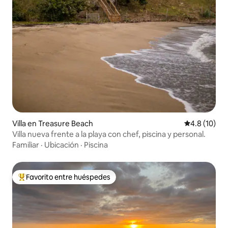
Villa en Treasure Beach
Calificación
4.8 (10)
Villa nueva frente a la playa con chef, piscina y personal.
Familiar
·
Ubicación
·
Piscina
Favorito entre huéspedes
Favorito entre huéspedes preferido