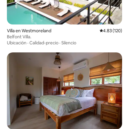
Villa en Westmoreland
Calificación p
4.83 (120)
Belfont Villa.
Ubicación
·
Calidad-precio
·
Silencio