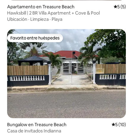
Apartamento en Treasure Beach
Calificac
5 (5)
Hawksbill | 2 BR Villa Apartment + Cove & Pool
Ubicación
·
Limpieza
·
Playa
Favorito entre huéspedes
Favorito entre huéspedes
Bungalow en Treasure Beach
Calificaci
5 (10)
Casa de invitados Indianna