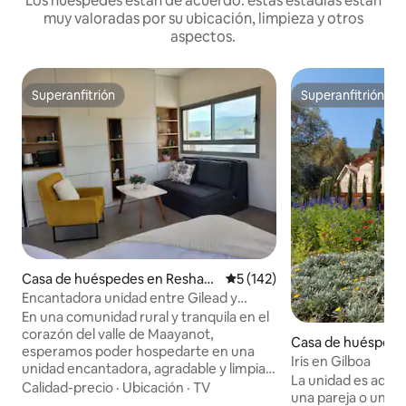
Los huéspedes están de acuerdo: estas estadías están
muy valoradas por su ubicación, limpieza y otros
aspectos.
Superanfitrión
Superanfitrión
Superanfitrión
Superanfitrión
Casa de huéspedes en Reshafi
Calificación promedio: 5 de 5
5 (142)
m
Encantadora unidad entre Gilead y
Gilboa
En una comunidad rural y tranquila en el
corazón del valle de Maayanot,
Casa de huéspedes
esperamos poder hospedarte en una
Alfa
Iris en Gilboa
unidad encantadora, agradable y limpia.
La unidad es adec
La unidad se encuentra en un piso
Calidad-precio
·
Ubicación
·
TV
una pareja o una p
separado por encima de la casa, hay que