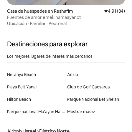
Casa de huéspedes en Reshafim
Calificación 
4.91 (34)
Fuentes de amor emek hamaayanot
Ubicación
·
Familiar
·
Peatonal
Destinaciones para explorar
Los mejores lugares de interés más cercanos
Netanya Beach
Aczib
Playa Beit Yanai
Club de Golf Caesarea
Hilton Beach
Parque Nacional Bet She'an
Parque nacional Ma'ayan Harod
Mostrar más
Airbnb
Israel
Distrito Norte