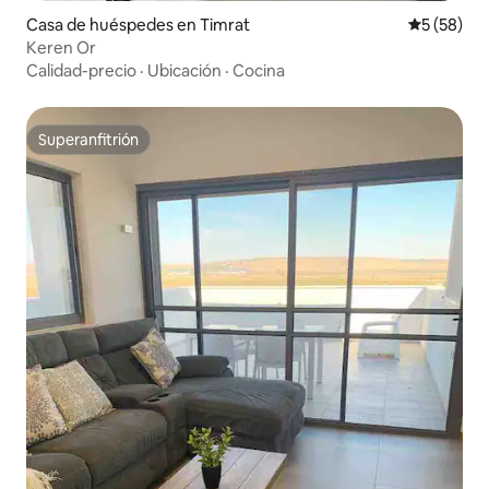
Casa de huéspedes en Timrat
Calificaci
5 (58)
Keren Or
Calidad-precio
·
Ubicación
·
Cocina
Superanfitrión
Superanfitrión