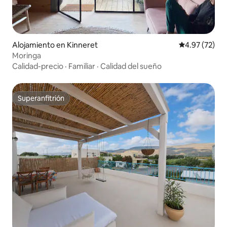
Alojamiento en Kinneret
Calificación 
4.97 (72)
Moringa
Calidad-precio
·
Familiar
·
Calidad del sueño
Superanfitrión
Superanfitrión