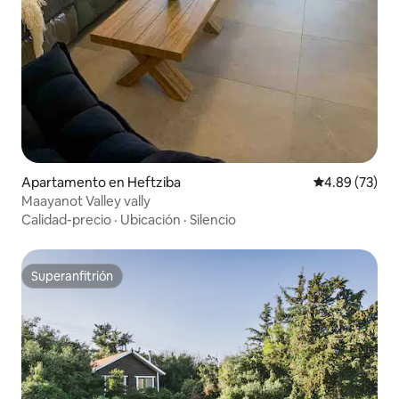
Apartamento en Heftziba
Calificación p
4.89 (73)
Maayanot Valley vally
Calidad-precio
·
Ubicación
·
Silencio
Superanfitrión
Superanfitrión