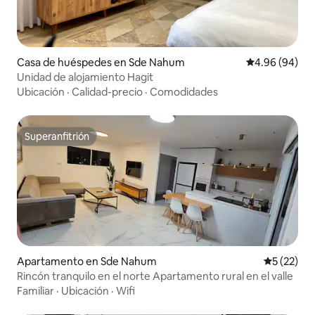
Casa de huéspedes en Sde Nahum
Calificación p
4.96 (94)
Unidad de alojamiento Hagit
Ubicación
·
Calidad-precio
·
Comodidades
Superanfitrión
Superanfitrión
Apartamento en Sde Nahum
Calificaci
5 (22)
Rincón tranquilo en el norte Apartamento rural en el valle
Familiar
·
Ubicación
·
Wifi