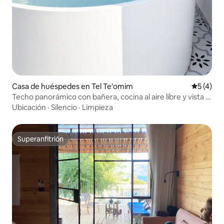
Casa de huéspedes en Tel Te'omim
Calificac
5 (4)
Techo panorámico con bañera, cocina al aire libre y vista a
las montañas de Gilead
Ubicación
·
Silencio
·
Limpieza
Superanfitrión
Superanfitrión