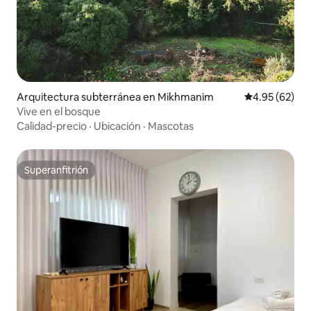
Arquitectura subterránea en Mikhmanim
Calificación p
4.95 (62)
Vive en el bosque
Calidad-precio
·
Ubicación
·
Mascotas
Superanfitrión
Superanfitrión