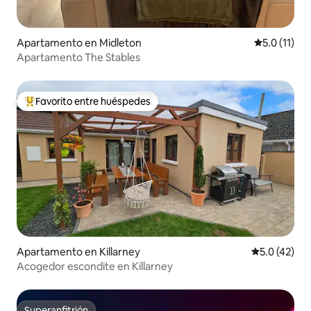
Apartamento en Midleton
Calificación
5.0 (11)
Apartamento The Stables
Favorito entre huéspedes
Favorito entre huéspedes preferido
Apartamento en Killarney
Calificación
5.0 (42)
Acogedor escondite en Killarney
Superanfitrión