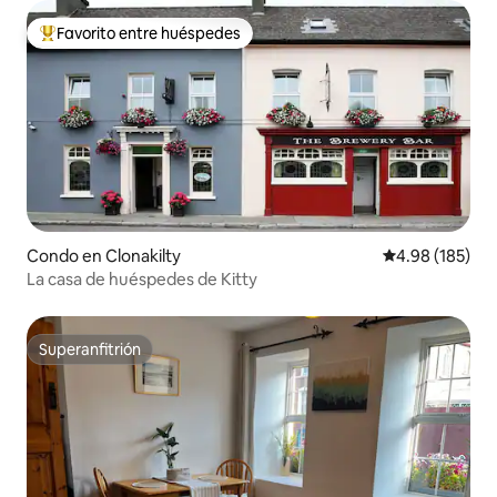
Favorito entre huéspedes
Favorito entre huéspedes preferido
Condo en Clonakilty
Calificación pr
4.98 (185)
La casa de huéspedes de Kitty
Superanfitrión
Superanfitrión