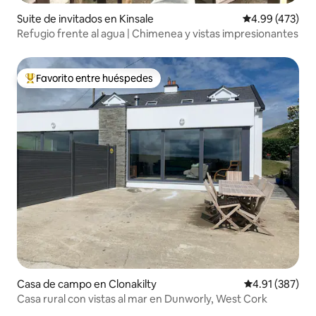
Suite de invitados en Kinsale
Calificación pr
4.99 (473)
Refugio frente al agua | Chimenea y vistas impresionantes
Favorito entre huéspedes
Favorito entre huéspedes preferido
Casa de campo en Clonakilty
Calificación p
4.91 (387)
Casa rural con vistas al mar en Dunworly, West Cork