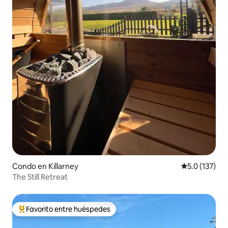
Condo en Killarney
Calificación 
5.0 (137)
The Still Retreat
Favorito entre huéspedes
Favorito entre huéspedes preferido