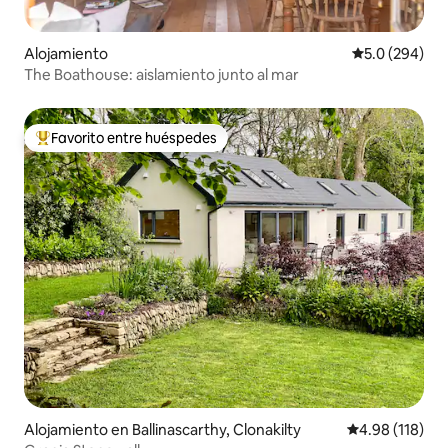
Alojamiento
Calificación p
5.0 (294)
The Boathouse: aislamiento junto al mar
Favorito entre huéspedes
Favorito entre huéspedes preferido
Alojamiento en Ballinascarthy, Clonakilty
Calificación p
4.98 (118)