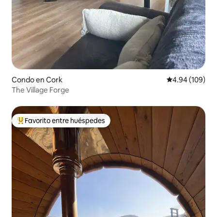
Condo en Cork
Calificación pr
4.94 (109)
The Village Forge
Favorito entre huéspedes
Favorito entre huéspedes preferido