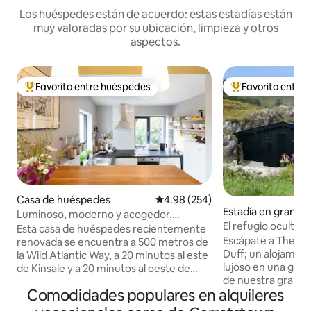
Los huéspedes están de acuerdo: estas estadías están
muy valoradas por su ubicación, limpieza y otros
aspectos.
Favorito entre huéspedes
Favorito entre
Favorito entre huéspedes preferido
Favorito entre hu
Casa de huéspedes
Calificación promedio: 4.98 de 5
4.98 (254)
Estadía en granja 
Luminoso, moderno y acogedor,
El refugio oculto e
alojamiento con puerta privada
Esta casa de huéspedes recientemente
romántico
Escápate a The H
renovada se encuentra a 500 metros de
Duff; un alojamien
la Wild Atlantic Way, a 20 minutos al este
lujoso en una granj
de Kinsale y a 20 minutos al oeste de
de nuestra granja 
Clonakilty. A 40 minutos del aeropuerto
Comodidades populares en alquileres
de West Cork, a s
de Cork. Esta zona cuenta con hermosas
Bantry y Glengarri
playas, paseos por el bosque, pesca,