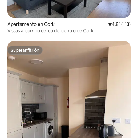
Apartamento en Cork
Calificación p
4.81 (113)
Vistas al campo cerca del centro de Cork
Superanfitrión
Superanfitrión