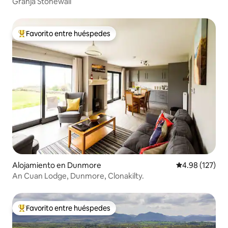
Granja Stonewall
Favorito entre huéspedes
Favorito entre huéspedes preferido
Alojamiento en Dunmore
Calificación p
4.98 (127)
An Cuan Lodge, Dunmore, Clonakilty.
Favorito entre huéspedes
Favorito entre huéspedes preferido