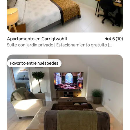
Apartamento en Carrigtwohill
Calificación
4.6 (10)
Suite con jardín privado | Estacionamiento gratuito |
Espacio de trabajo
Favorito entre huéspedes
Favorito entre huéspedes