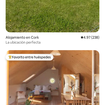
Alojamiento en Cork
Calificación pr
4.97 (238)
La ubicación perfecta
Favorito entre huéspedes
Favorito entre huéspedes preferido