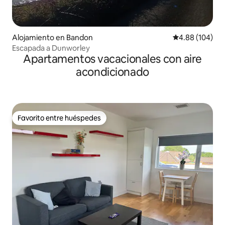
Alojamiento en Bandon
Calificación pr
4.88 (104)
Escapada a Dunworley
Apartamentos vacacionales con aire
acondicionado
Favorito entre huéspedes
Favorito entre huéspedes