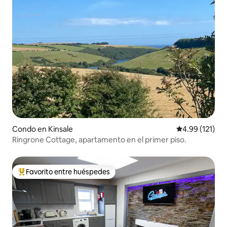
Condo en Kinsale
Calificación p
4.99 (121)
Ringrone Cottage, apartamento en el primer piso.
Favorito entre huéspedes
Favorito entre huéspedes preferido