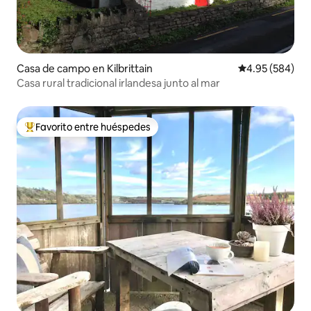
Casa de campo en Kilbrittain
Calificación pr
4.95 (584)
Casa rural tradicional irlandesa junto al mar
Favorito entre huéspedes
Favorito entre huéspedes preferido