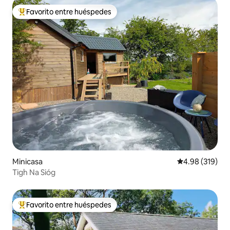
Favorito entre huéspedes
Favorito entre huéspedes preferido
Minicasa
Calificación pr
4.98 (319)
Tigh Na Sióg
Favorito entre huéspedes
Favorito entre huéspedes preferido