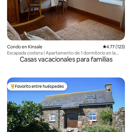
Condo en Kinsale
Calificación p
4.77 (123)
Escapada costera | Apartamento de 1 dormitorio en la
Casas vacacionales para familias
ciudad de Kinsale
Favorito entre huéspedes
Favorito entre huéspedes preferido