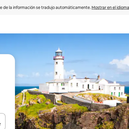
e de la información se tradujo automáticamente. 
Mostrar en el idioma
n las teclas de flecha hacia arriba y hacia abajo o explora con el tact