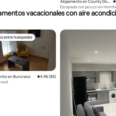
Alojamiento en County Don
C
egal
Escapada con jacuzzi en Hornh
mentos vacacionales con aire acondi
ito entre huéspedes
 entre huéspedes preferido
io: 5 de 5, 35 reseñas
nto en Buncrana
Calificación promedio: 4.96 de 5, 85 reseñas
4.96 (85)
treet