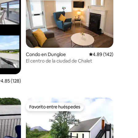
Condo en Dungloe
Calificación promedio: 
4.89 (142)
El centro de la ciudad de Chalet
alificación promedio: 4.85 de 5, 128 reseñas
4.85 (128)
Favorito entre huéspedes
Favorito entre huéspedes