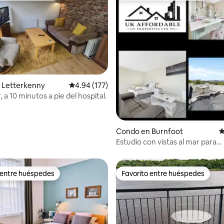
 Letterkenny
Calificación promedio: 4.94 de 5, 177 reseñas
4.94 (177)
a 10 minutos a pie del hospital.
4.92 de 5, 155 reseñas
Condo en Burnfoot
C
Estudio con vistas al mar para
2 huéspedes
 entre huéspedes
Favorito entre huéspedes
 entre huéspedes
Favorito entre huéspedes