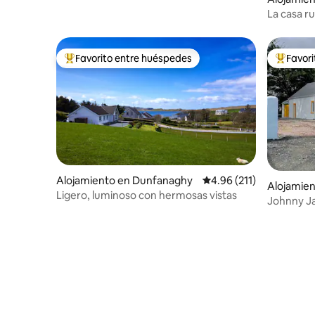
egal
La casa r
Favorito entre huéspedes
Favor
Favorito entre huéspedes preferido
Favorito
Alojamiento en Dunfanaghy
Calificación promedio: 
4.96 (211)
Alojamie
Ligero, luminoso con hermosas vistas
egal
Johnny J