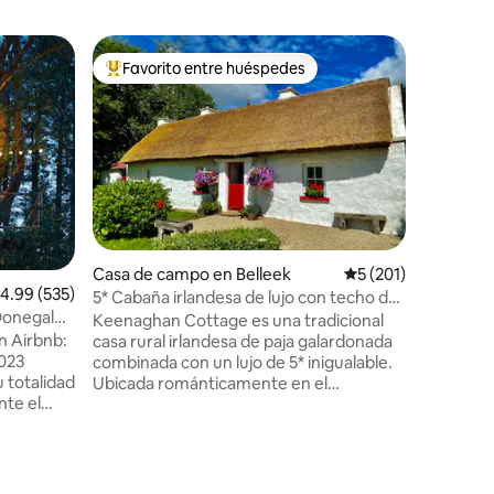
Choza en
Favorito entre huéspedes
Favor
rido
Favorito entre huéspedes preferido
Favorit
Aislamie
del agua 
Nuestra a
cómodo d
encantada
en nuestr
muy cerca
de ella, e
habitació
la vida fr
televisión
Casa de campo en Belleek
Calificación promedi
5 (201)
alificación promedio: 4.99 de 5, 535 reseñas
4.99 (535)
instalaci
5* Cabaña irlandesa de lujo con techo de
funciona
 Donegal
paja HiddenGem Ireland
Keenaghan Cottage es una tradicional
desayuno contin
n Airbnb:
casa rural irlandesa de paja galardonada
rutas de
2023
combinada con un lujo de 5* inigualable.
ACEPTA
u totalidad
Ubicada románticamente en el
DE CONS
te el
impresionante condado de Fermanagh,
pero a tiro de piedra del mágico condado
dora casa
de Donegal... la ubicación perfecta para
da en las
explorar la idílica costa oeste de Irlanda.
nos
Este alojamiento único tiene