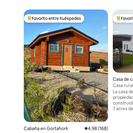
Favorito entre huéspedes
Favor
Favorito entre huéspedes preferido
Favorito
Casa de 
Casa rura
La casa d
propieda
construid
7 acres de
conserva 
originales
interna e
Cabaña en Gortahork
Calificación promedio: 
4.98 (168)
la hace m