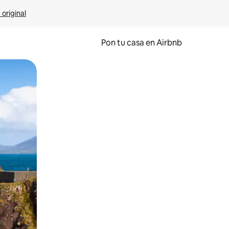
 original
Pon tu casa en Airbnb
o o desliza el dedo.