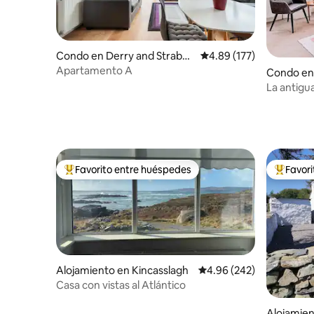
Condo en Derry and Straban
Calificación promedio: 
4.89 (177)
e
Apartamento A
Condo en
La antigu
Favorito entre huéspedes
Favor
Favorito entre huéspedes preferido
Favorito
Alojamiento en Kincasslagh
Calificación promedio: 
4.96 (242)
Casa con vistas al Atlántico
Alojamie