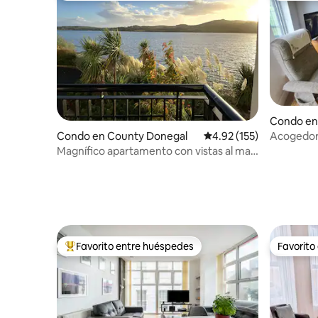
Condo en
Acogedor, 
Condo en County Donegal
Calificación promedio: 
4.92 (155)
Magnífico apartamento con vistas al mar,
en Fahan, condado de Donegal.
Favorito entre huéspedes
Favorito
Favorito entre huéspedes preferido
Favorito