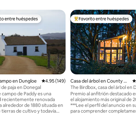
ito entre huéspedes
Favorito entre huéspedes
 entre huéspedes preferido
Favorito entre huéspedes prefe
campo en Dungloe
Calificación promedio: 4.95 de 5, 149 reseñas
4.95 (149)
Casa del árbol en County Do
C
negal
l de paja en Donegal
The Birdbox, casa del árbol en
con vistas a Glenveagh
e campo de Paddy es una
Premio al anfitrión destacado e
d recientemente renovada
el alojamiento más original de 
a alrededor de 1880 situada en
***Lee el perfil del anuncio en s
 tierras de cultivo y todavía
para comprender completamen
las características/carácter
espacio antes de reservar.*** The
, incluida la pared de piedra
Birdbox at Neadú es una acoge
xpuesta y la gran chimenea que
del árbol hecha a mano enclava
4.98 de 5, 168 reseñas
uy acogedora. Esta zona es
ramas de hermosos robles y pi