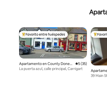
Aparta
Favorito entre huéspedes
Favor
Favorito entre huéspedes preferido
Favorito
Apartamento en County Doneg
Calificación promed
5 (35)
al
La puerta azul, calle principal, Carrigart
Apartame
39 Main S