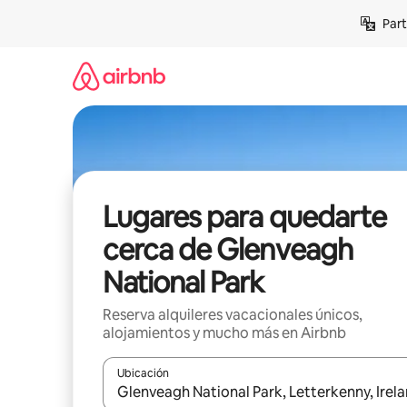
Omite
Part
el
contenido
Lugares para quedarte
cerca de Glenveagh
National Park
Reserva alquileres vacacionales únicos,
alojamientos y mucho más en Airbnb
Ubicación
Cuando los resultados estén disponibles, navega co