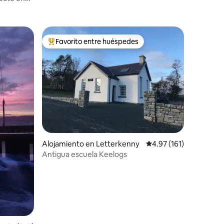
Favorito entre huéspedes
rido
Favorito entre huéspedes preferido
Alojamiento en Letterkenny
Calificación promedio: 
4.97 (161)
Antigua escuela Keelogs