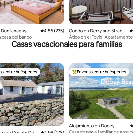
4.89 de 5, 177 reseñas
 Dunfanaghy
Calificación promedio: 4.86 de 5, 235 reseñas
4.86 (235)
Condo en Derry and Straba
C
ne
a casa del banco
Ático en el Foyle. Apartamento
Casas vacacionales para familias
vistas al Foyle.
ito entre huéspedes
Favorito entre huéspedes
 entre huéspedes preferido
Favorito entre huéspedes prefe
4.96 de 5, 242 reseñas
Alojamiento en Dooey
C
Casa de playa familiar de arqui
nto en County Don
Calificación promedio: 4.99 de 5, 178 reseñas
4.99 (178)