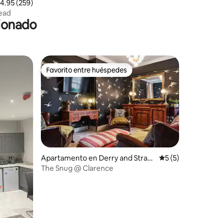
alificación promedio: 4.95 de 5, 259 reseñas
4.95 (259)
ead
cionado
Favorito entre huéspedes
Favorito entre huéspedes
Apartamento en Derry and Strab
Calificación prom
5 (5)
ane
The Snug @ Clarence