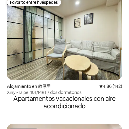
Favorito entre huéspedes
Favorito entre huéspedes
Alojamiento en 敦厚里
Calificación pr
4.86 (142)
Xinyi-Taipei 101/MRT / dos dormitorios
Apartamentos vacacionales con aire
acondicionado