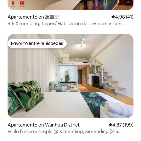
Apartamento en 萬壽里
Calificación 
4.98 (41)
9.6 Ximending, Taipéi / Habitación de tres camas con
terraza
Favorito entre huéspedes
Favorito entre huéspedes
Apartamento en Wanhua District
Calificación pr
4.87 (199)
Estilo fresco y simple @ Ximending, Ximending (3-5
personas)