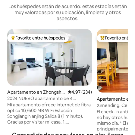
Los huéspedes están de acuerdo: estas estadías están
muy valoradas por su ubicación, limpieza y otros
aspectos.
Favorito entre huéspedes
Favorito entre
Favorito entre huéspedes preferido
Favorito entre hu
Apartamento en Zhongsha
Calificación promedio: 4.97 de 5
4.97 (234)
n District
2024 NUEVO apartamento de 4
Apartamento en 
habitaciones en el centro de Taipéi a 1
strict
Mi apartamento ofrece internet de fibra
Ximending. Cerca 
minuto del metro 松江南京双鉄宅
óptica 1G/600 MB WiFi Estación
Muchas ventanas. 
El check-in anticip
Songjiang Nanjing Salida 8 (1 minuto).
no hay otros hués
Gracias por visitar mi casa. 1.
mismo día. * El equipo interno es
Presentación en el interior: Somos un
principalmente prá
apartamento en toda la planta, que
trata de ser tan 