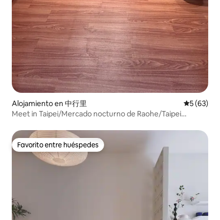
Alojamiento en 中行里
Calificaci
5 (63)
Meet in Taipei/Mercado nocturno de Raohe/Taipei
101/Estación de metro MRT 5 min/Se requiere
estacionamiento, consultar
Favorito entre huéspedes
Favorito entre huéspedes