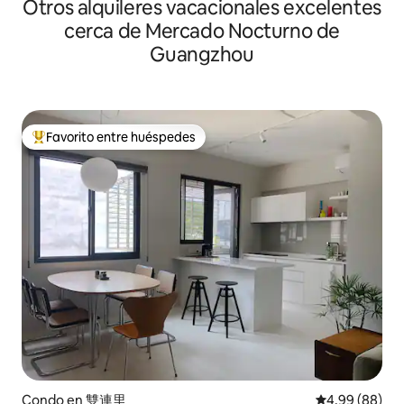
Otros alquileres vacacionales excelentes
nocturno
cerca de Mercado Nocturno de
Guangzhou
Favorito entre huéspedes
Favorito entre huéspedes preferido
Condo en 雙連里
Calificación p
4.99 (88)