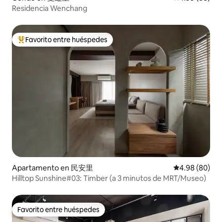
Residencia Wenchang
Favorito entre huéspedes
Favorito entre huéspedes preferido
Apartamento en 民安里
Calificación p
4.98 (80)
Hilltop Sunshine#03: Timber (a 3 minutos de MRT/Museo)
Favorito entre huéspedes
Favorito entre huéspedes