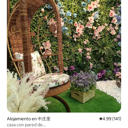
Alojamiento en 中庄里
Calificación p
4.99 (141)
casa con pared de