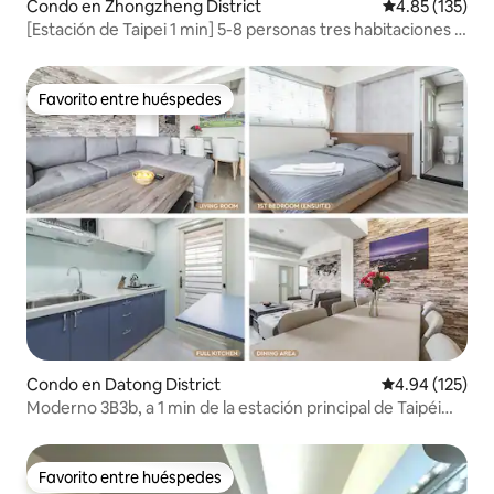
Condo en Zhongzheng District
Calificación p
4.85 (135)
[Estación de Taipei 1 min] 5-8 personas tres habitaciones y
dos baños / directo a Ximen, mercado nocturno de Shilin,
Tamsui
Favorito entre huéspedes
Favorito entre huéspedes
Condo en Datong District
Calificación p
4.94 (125)
Moderno 3B3b, a 1 min de la estación principal de Taipéi
MRT Y17
Favorito entre huéspedes
Favorito entre huéspedes