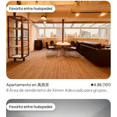
Favorito entre huéspedes
Favorito entre huéspedes
Apartamento en 萬壽里
Calificación p
4.86 (101)
B Área de senderismo de Ximen Adecuado para grupos
familiares de 5-10 personas
Favorito entre huéspedes
Favorito entre huéspedes