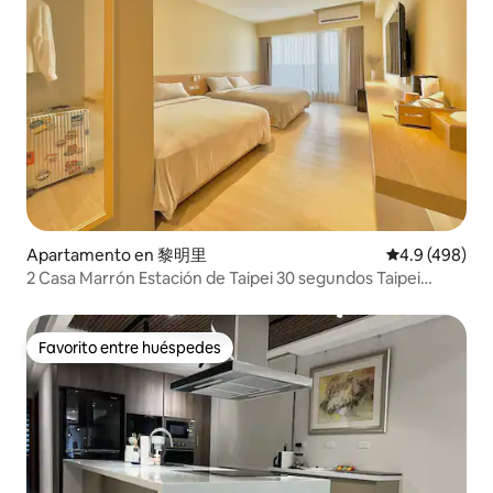
Apartamento en 黎明里
Calificación p
4.9 (498)
2 Casa Marrón Estación de Taipei 30 segundos Taipei
Habitación para 4 personas Estación principal de Taipei
Favorito entre huéspedes
Favorito entre huéspedes