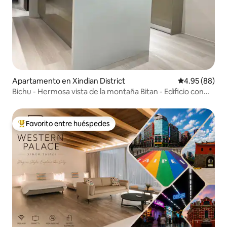
Apartamento en Xindian District
Calificación p
4.95 (88)
Bichu - Hermosa vista de la montaña Bitan - Edificio con
ascensor - 4 habitaciones para 11 personas -
Estacionamiento gratuito - Cama doble extragrande -
Estación de MRT Xindian - Aguas termales de Wulai -
Favorito entre huéspedes
Favorito entre huéspedes preferido
Yulong City Xindian