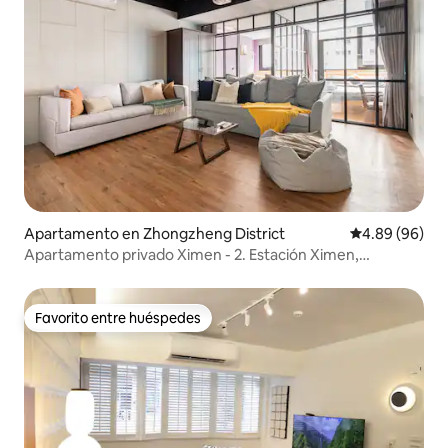
Apartamento en Zhongzheng District
Calificación p
4.89 (96)
Apartamento privado Ximen - 2. Estación Ximen,
apartamento con ascensor, equipo de proyección grande,
fiesta en el bar, cerca de la estación de Taipéi (7 personas)
Favorito entre huéspedes
Favorito entre huéspedes