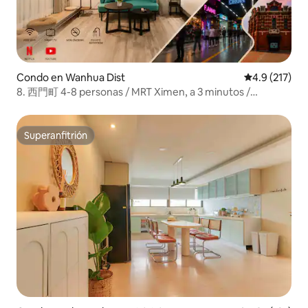
Condo en Wanhua Dist
Calificación 
4.9 (217)
8. 西門町 4-8 personas / MRT Ximen, a 3 minutos /
Guardarropa gratuito
Superanfitrión
Superanfitrión