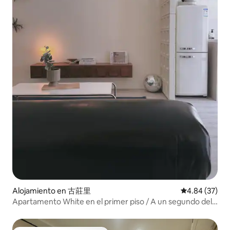
Alojamiento en 古莊里
Calificación p
4.84 (37)
Apartamento White en el primer piso / A un segundo del
MRT / 5 habitaciones principales en la calle Yongkang |
Ximen | Acceso a la Universidad Normal