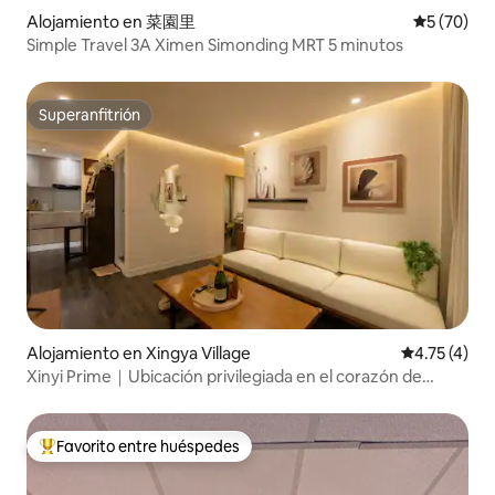
Alojamiento en 菜園里
Calificaci
5 (70)
Simple Travel 3A Ximen Simonding MRT 5 minutos
Superanfitrión
Superanfitrión
Alojamiento en Xingya Village
Calificación
4.75 (4)
Xinyi Prime｜Ubicación privilegiada en el corazón de
Taipéi 101｜Dos habitaciones y una sala｜Residencia
boutique Xinyi｜Área residencial de Taipéi 101｜Un oasis
urbano tranquilo y acogedor
Favorito entre huéspedes
Favorito entre huéspedes preferido