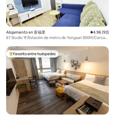
Alojamiento en 富福里
Calificación p
4.96 (93)
67 Studio 1F/Estación de metro de Yongsan 500M/Cerca
de Ximending/Estación de Wanhua 3 minutos/Depósito
de equipaje/Planta baja sin escaleras
Favorito entre huéspedes
Favorito entre huéspedes preferido