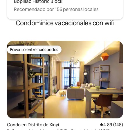
Bopiliao Historic Block
Recomendado por 156 personas locales
Condominios vacacionales con wifi
Favorito entre huéspedes
Favorito entre huéspedes
Condo en Distrito de Xinyi
Calificación pr
4.89 (148)