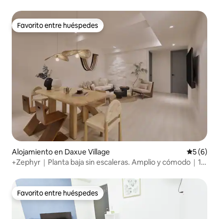
flores/estacionamiento/tranquilo/subway a 6 min
Favorito entre huéspedes
Favorito entre huéspedes
Alojamiento en Daxue Village
Calificac
5 (6)
+Zephyr｜Planta baja sin escaleras. Amplio y cómodo｜12
personas. 3 baños. Zona residencial｜Mercado nocturno
de Shida｜MRT Edificio de Taipower｜Calle Yongkang
Favorito entre huéspedes
Favorito entre huéspedes