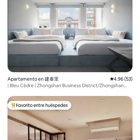
Apartamento en 建泰里
Calificación p
4.96 (53)
| Bleu Cèdre | Zhongshan Business District/Zhongshan
MRT/Elevator Building/Self Check-in/10ppl
Favorito entre huéspedes
Favorito entre huéspedes preferido