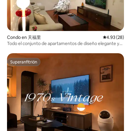
Condo en 天福里
Calificación p
4.93 (28)
Todo el conjunto de apartamentos de diseño elegante y
exquisito, cómodo, amplio y luminoso en el centro de
Tianmu Green Oasis
Superanfitrión
Superanfitrión