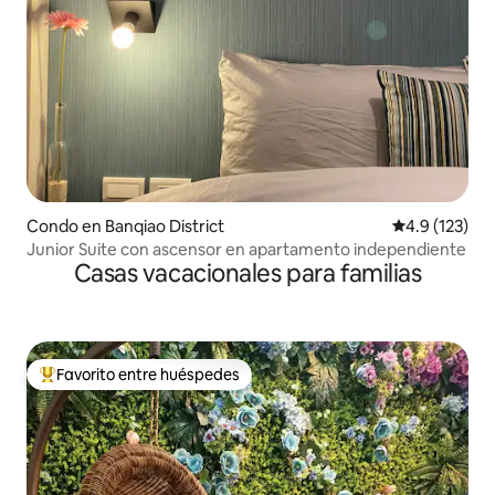
Condo en Banqiao District
Calificación 
4.9 (123)
Junior Suite con ascensor en apartamento independiente
Casas vacacionales para familias
Favorito entre huéspedes
Favorito entre huéspedes preferido