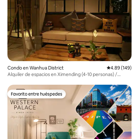
Condo en Wanhua District
Calificación pr
4.89 (149)
Alquiler de espacios en Ximending (4-10 personas) /
fotografía / publicidad / bodas / exteriores / catálogos /
eventos
Favorito entre huéspedes
Favorito entre huéspedes