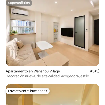
Superanfitrión
Superanfitrión
Apartamento en Wanshou Village
Calificac
5 (3)
Decoración nueva, de alta calidad, acogedora, estilo
japonés / Cerca de la estación Ximen / Tranquilo y con
buena insonorización / Balcón privado para lavar y tender
la ropa / Cocina soleada / Zona comercial de Ximending
Favorito entre huéspedes
Favorito entre huéspedes