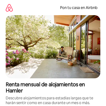
Omite
el
Pon tu casa en Airbnb
contenido
Renta mensual de alojamientos en
Hamler
Descubre alojamientos para estadías largas que te
harán sentir como en casa durante un mes o más.