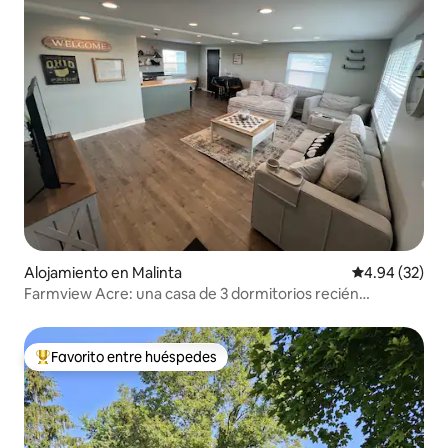
Alojamiento en Malinta
Calificación p
4.94 (32)
Farmview Acre: una casa de 3 dormitorios recién
reformada
Favorito entre huéspedes
Favorito entre huéspedes preferido