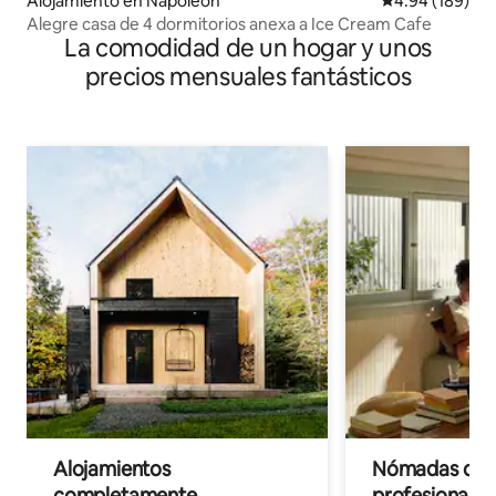
Alojamiento en Napoleon
Calificación pr
4.94 (189)
Alegre casa de 4 dormitorios anexa a Ice Cream Cafe
La comodidad de un hogar y unos
precios mensuales fantásticos
Alojamientos
Nómadas digit
completamente
profesionales 