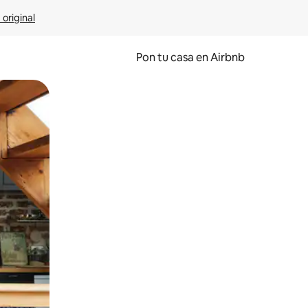
 original
Pon tu casa en Airbnb
o o desliza el dedo.