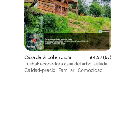
Casa del árbol en Jibhi
Calificación promedio:
4.97 (67)
Lushal: acogedora casa del árbol aislada
con vistas impresionantes
Calidad-precio
·
Familiar
·
Comodidad