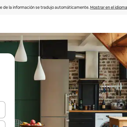
e de la información se tradujo automáticamente. 
Mostrar en el idioma
n las teclas de flecha hacia arriba y hacia abajo o explora con el tact