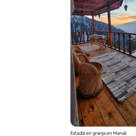
 4.97 de 5, 67 reseñas
Estadía en granja en Manali