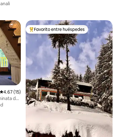
anali
Favorito entre huéspedes
Favorito entre huéspedes preferido
Calificación promedio: 4.67 de 5, 15 reseñas
4.67 (15)
aminata de
ad