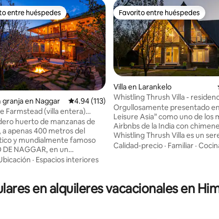
ito entre huéspedes
Favorito entre huéspedes
 entre huéspedes preferido
Favorito entre huéspedes
Villa en Larankelo
Whistling Thrush Villa - residen
n granja en Naggar
Calificación promedio: 4.94 de 5, 113 reseñas
4.94 (113)
huerto de manzanos
Orgullosamente presentado en 
e Farmstead (villa entera)
Leisure Asia” como uno de los 
 5.0 de 5, 124 reseñas
lanta
dero huerto de manzanas de
Airbnbs de la India con chimen
l, a apenas 400 metros del
Whistling Thrush Villa es un se
ico y mundialmente famoso
refugio de 3 dormitorios ubica
Calidad-precio
·
Familiar
·
Cocin
 DE NAGGAR, en un
exuberante huerto de manzan
o pueblecito llamado Chanalti.
Ubicación
·
Espacios interiores
Naggar (a 30 minutos de Manali
blo rústico, pero equipado con
Despiértate con el canto de los
 comodidades modernas, junto
las vistas panorámicas de la mo
ulares en alquileres vacacionales en Hi
 interminables de té de hierbas,
interiores cuidadosamente dis
torias para compartir. Es un
combinan el encanto de Himach
e el aire siempre es fresco, las
confort moderno, perfecto pa
empre son impresionantes y
mañanas lentas, hogueras y un 