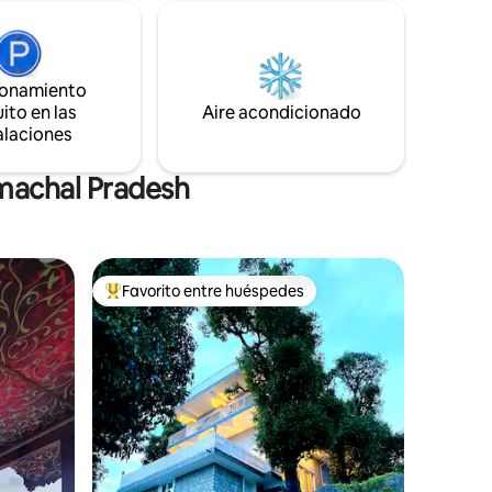
jardín orgánico donde florecen una
variedad de exquisitas verduras, lentejas
 de
y pimientos. Acompáñanos ahora para
abrazar el arte de la vida orgánica y la
ionamiento
exploración culinaria.
ito en las
Aire acondicionado
alaciones
imachal Pradesh
Favorito entre huéspedes
rido
Favorito entre huéspedes preferido