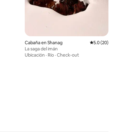
Cabaña en Shanag
Calificación promedio
5.0 (20)
La saga del imán
Ubicación
·
Río
·
Check-out