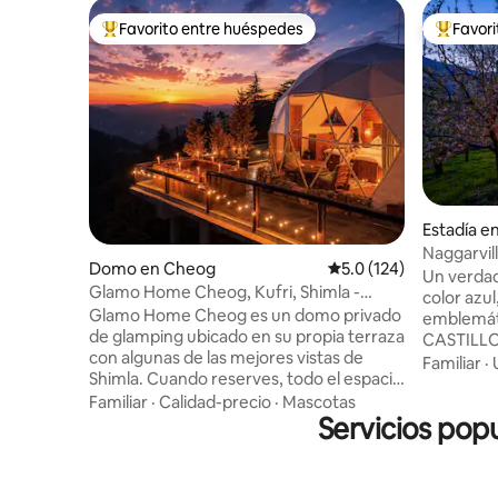
Favorito entre huéspedes
Favor
Favorito entre huéspedes preferido
Favorito
Estadía e
Naggarvill
Domo en Cheog
Calificación promedio:
5.0 (124)
Primera p
Un verda
Glamo Home Cheog, Kufri, Shimla -
color azu
Alojamiento privado
Glamo Home Cheog es un domo privado
emblemát
de glamping ubicado en su propia terraza
CASTILLO
con algunas de las mejores vistas de
pintoresc
Familiar
·
Shimla. Cuando reserves, todo el espacio
Es un pue
será exclusivamente tuyo, lo que te
Familiar
·
Calidad-precio
·
Mascotas
todas las
ofrece total privacidad y comodidad.
Servicios pop
con tazas
Disfruta de un jacuzzi privado, un
café e his
proyector de 150 pulgadas para las
lugar dond
noches de cine, una mesa de billar, una
vistas si