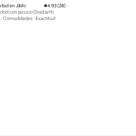
rbol en Jibhi
Calificación promedio: 4.93 de 5, 28 reseñas
4.93 (28)
árbol con jacuzzi OneEarth
·
Comodidades
·
Exactitud
: 5.0 de 5, 26 reseñas