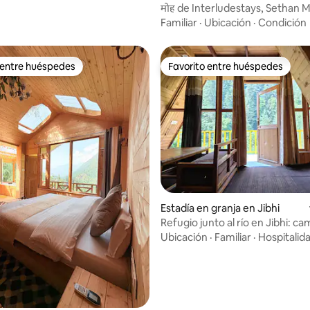
मोह de Interludestays, Sethan M
Familiar
·
Ubicación
·
Condición
 entre huéspedes
Favorito entre huéspedes
 entre huéspedes
Favorito entre huéspedes
Estadía en granja en Jibhi
Refugio junto al río en Jibhi: c
300 metros
Ubicación
·
Familiar
·
Hospitalid