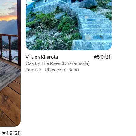
Villa en Kharota
Calificación promedi
5.0 (21)
Oak By The River (Dharamsala)
Familiar
·
Ubicación
·
Baño
Calificación promedio: 4.9 de 5, 21 reseñas
4.9 (21)