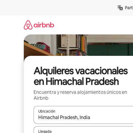
Omite
Part
el
contenido
Alquileres vacacionales
en Himachal Pradesh
Encuentra y reserva alojamientos únicos en
Airbnb
Ubicación
Cuando los resultados estén disponibles, navega co
Llegada