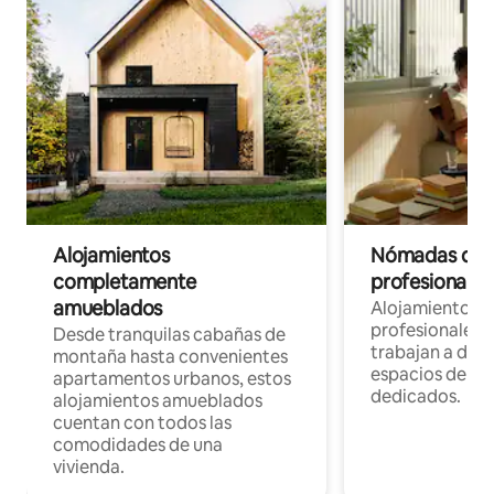
Alojamientos
Nómadas digit
completamente
profesionales 
amueblados
Alojamientos 
profesionales 
Desde tranquilas cabañas de
trabajan a dist
montaña hasta convenientes
espacios de tr
apartamentos urbanos, estos
dedicados.
alojamientos amueblados
cuentan con todos las
comodidades de una
vivienda.