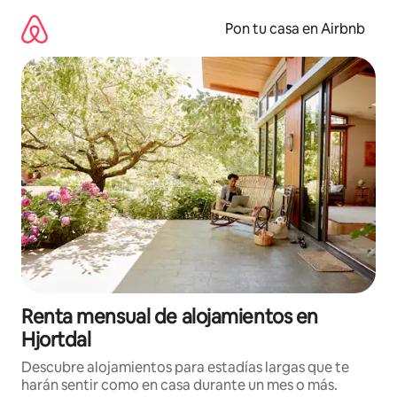
Omite
el
Pon tu casa en Airbnb
contenido
Renta mensual de alojamientos en
Hjortdal
Descubre alojamientos para estadías largas que te
harán sentir como en casa durante un mes o más.