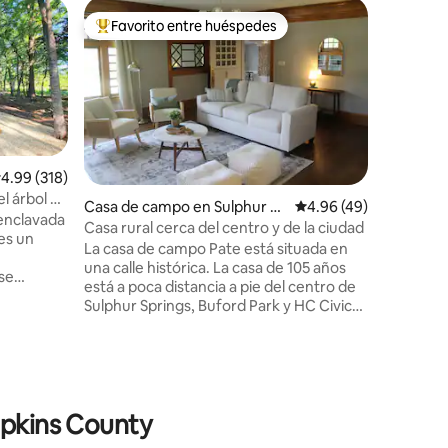
Cabaña e
Favorito entre huéspedes
Favor
Favorito entre huéspedes preferido
Favorit
El lugar
El alojam
parques, 
la cultur
escondido
los límit
una cocin
de robles
alificación promedio: 4.99 de 5, 318 reseñas
4.99 (318)
habitació
l árbol en
Casa de campo en Sulphur Sp
Calificación promedio:
4.96 (49)
habitació
 enclavada
rings
Casa rural cerca del centro y de la ciudad
juegos, bal
es un
La casa de campo Pate está situada en
disponibles baj
una calle histórica. La casa de 105 años
cinco min
 se
está a poca distancia a pie del centro de
de todos 
 Dallas
Sulphur Springs, Buford Park y HC Civic
pequeña 
Center. Tanto si vas a ver un evento
 tamaño
deportivo, a disfrutar de un rodeo o a
ima del
disfrutar de una comida increíble en Main
almohadas
Street, esta casa es para ti. La casa de
ca de
campo Pate te lleva atrás en el tiempo al
 baño o
opkins County
mismo tiempo que te ofrece
a bañera
características nuevas y actualizadas.
sa del