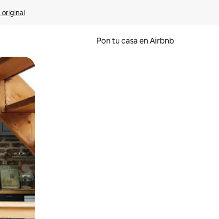
 original
Pon tu casa en Airbnb
o o desliza el dedo.