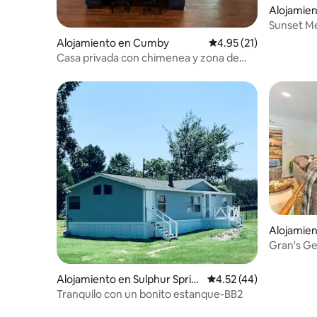
Alojamien
gs
Sunset Me
ciudad.
Alojamiento en Cumby
Calificación promedio:
4.95 (21)
Casa privada con chimenea y zona de
pícnic
Alojamien
Gran's Ge
tranquilo
Alojamiento en Sulphur Sprin
Calificación promedio:
4.52 (44)
gs
Tranquilo con un bonito estanque-BB2