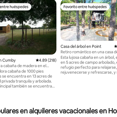
 entre huéspedes
Favorito entre huéspedes
 entre huéspedes
Favorito entre huéspedes
Casa del árbol en Point
C
Retiro romántico en una casa de
Little Luxe
Esta lujosa cabaña en un árbol,
en Cumby
Calificación promedio: 4.89 de 5, 218 reseñas
4.89 (218)
en 5 acres de campo arbolado, 
a cabaña de madera en el
refugio perfecto para relajarse,
ora cabaña de 1000 pies
rejuvenecerse y refrescarse, y
 se encuentra en 13 acres de
encuentra a 1,5 horas al este de
: 4.9 de 5, 50 reseñas
 privada tranquila y arbolada.
entre dos lagos. Ya sea que te relajes en
rincipal también se encuentra
el hermoso cubículo con cama
s características del
king, descansando a 8' por enc
ncluyen un estanque y muchos
suelo del bosque rodeado de 
También hay una rampa para
y mantas en una enorme hama
ados unida a la entrada trasera,
malla de 6' x 12', o tomando un
pulares en alquileres vacacionales en H
r donde entrarás en la cabaña.
una ducha de efecto lluvia en l
che con un columpio y sillas al
semicerrada, esta romántica ca