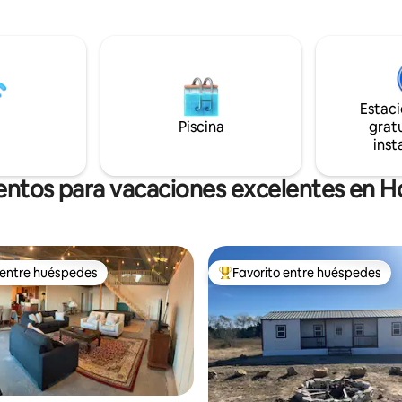
para relajarse y disfrutar de la
árbol es donde el lujo y la como
quilidad del estilo de vida del
encuentran con la diversión y la
 que puedes utilizar para
e o hacer s'mores.
Estac
Piscina
gratu
inst
entos para vacaciones excelentes en 
 entre huéspedes
Favorito entre huéspedes
 entre huéspedes
Favorito entre huéspedes prefe