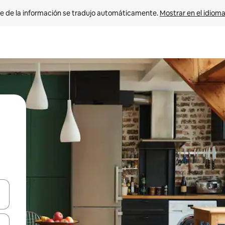
e de la información se tradujo automáticamente. 
Mostrar en el idioma
n las teclas de flecha hacia arriba y hacia abajo o explora con el tact