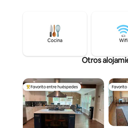
con varias camas, sofás y sofás cama en
aire libre 
un barrio tranquilo. Toda la casa menos el
paz y tran
garaje y 2 armarios. Disfruta de una zona
campo. Además, hay un pozo de fuego al
de comedor/espacio de trabajo con wifi
aire libre
rápido. Cocina completa,
calentart
lavadora/secadora, ropa de cama y
toallas, todo lo que necesitas para un
Cocina
Wifi
hogar lejos de casa. ¡Patio grande y
vallado con parrilla, plancha y
aparcamiento gratuito!
Otros alojami
Favorito entre huéspedes
Favorito
Favorito entre huéspedes preferido
Favorito