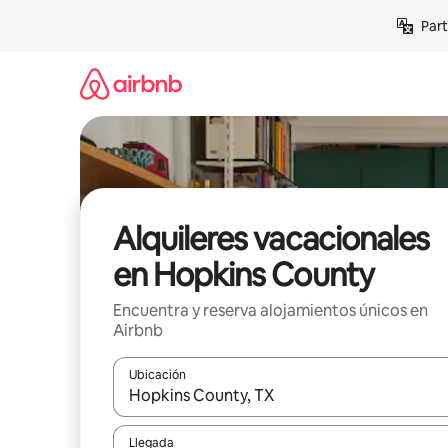
Omite
Part
el
contenido
Alquileres vacacionales
en Hopkins County
Encuentra y reserva alojamientos únicos en
Airbnb
Ubicación
Cuando los resultados estén disponibles, navega co
Llegada