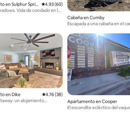
to en Sulphur Sprin
Calificación promedio: 4.93 de 5, 60 reseñas
4.93 (60)
adows. Vida de condado en la
 4.95 de 5, 21 reseñas
Cabaña en Cumby
Escapada a una cabaña en el c
to en Dike
Calificación promedio: 4.76 de 5, 38 reseñas
4.76 (38)
taway: un alojamiento
Apartamento en Cooper
 en Texas
El escondite ecléctico del vaqu
 4.52 de 5, 44 reseñas