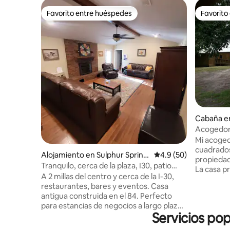
Favorito entre huéspedes
Favorito
Favorito entre huéspedes
Favorito
Cabaña 
Acogedor
campo
Mi acoged
cuadrados
Alojamiento en Sulphur Spring
Calificación promedio
4.9 (50)
propiedad
s
Tranquilo, cerca de la plaza, I30, patio
La casa p
grande
A 2 millas del centro y cerca de la I-30,
en esta propiedad. La
restaurantes, bares y eventos. Casa
paisaje i
antigua construida en el 84. Perfecto
árboles. 
para estancias de negocios a largo plazo
discapacit
Servicios po
o familiares (gran descuento mensual 35
que es po
% > 30 días). Capacidad para 9 personas
Hay un por