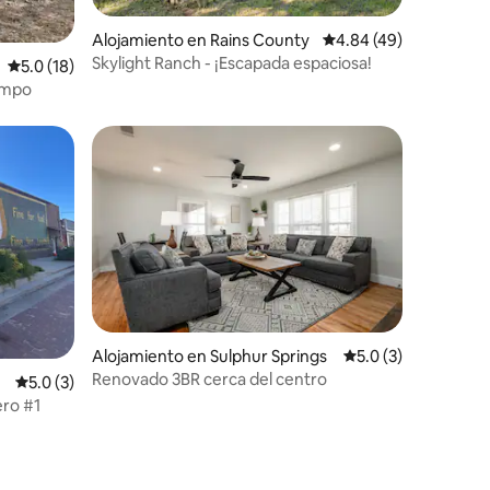
Alojamiento en Rains County
Calificación promedio:
4.84 (49)
Skylight Ranch - ¡Escapada espaciosa!
Calificación promedio: 5.0 de 5, 18 reseñas
5.0 (18)
ampo
Alojamiento en Sulphur Springs
Calificación promed
5.0 (3)
Renovado 3BR cerca del centro
Calificación promedio: 5.0 de 5, 3 reseñas
5.0 (3)
ero #1