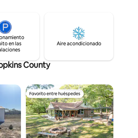
Prepárate para una estancia divertida y
didad se
relajante en esta casa recién renovada
 fantasía.
que cuenta con 3 dormitorios y 2 baños.
ionamiento
ito en las
Aire acondicionado
alaciones
Hopkins County
Favorito entre huéspedes
rido
Favorito entre huéspedes